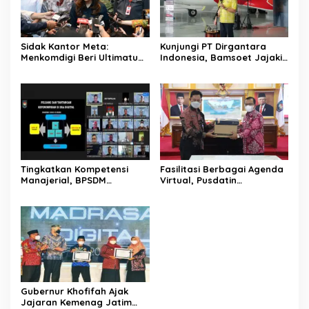
Sidak Kantor Meta:
Kunjungi PT Dirgantara
Menkomdigi Beri Ultimatum
Indonesia, Bamsoet Jajaki
Atas Pembiaran Konten
Pembelian Pesawat CN-235
Disinformasi
Untuk Armada Cargo Black
Stone Airline
Tingkatkan Kompetensi
Fasilitasi Berbagai Agenda
Manajerial, BPSDM
Virtual, Pusdatin
Kemendagri Gelar
Kemendagri Serahkan
Pelatihan Kepemimpinan
Perangkat Vidcon kepada
Administrator
UKE I
Gubernur Khofifah Ajak
Jajaran Kemenag Jatim