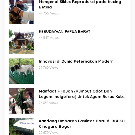
Mengenal Siklus Reproduksi pada Kucing
Betina
44,755 Views
KEBUDAYAAN PAPUA BARAT
44,547 Views
Innovasi di Dunia Peternakan Modern
27,760 Views
Manfaat Hijauan (Rumput Odot Dan
Legum Indigofera) Untuk Ayam Buras Kub
Dan Sensi
24,032 Views
Kandang Umbaran Fasilitas Baru di BBPKH
Cinagara Bogor
22,670 Views