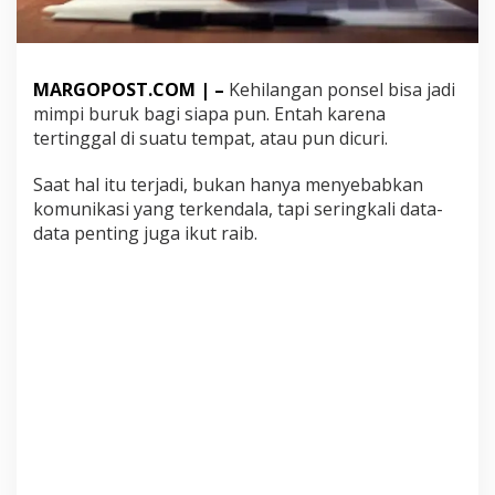
k
u
k
a
MARGOPOST.COM | –
Kehilangan ponsel bisa jadi
n
S
mimpi buruk bagi siapa pun. Entah karena
e
tertinggal di suatu tempat, atau pun dicuri.
b
e
Saat hal itu terjadi, bukan hanya menyebabkan
l
komunikasi yang terkendala, tapi seringkali data-
u
m
data penting juga ikut raib.
P
o
n
s
e
l
D
i
c
u
r
i