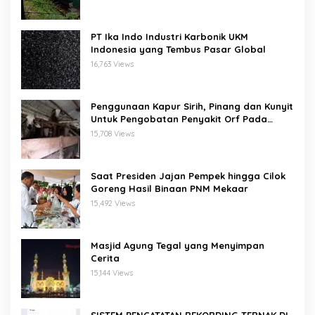
PT Ika Indo Industri Karbonik UKM
Indonesia yang Tembus Pasar Global
16,763 Views
Penggunaan Kapur Sirih, Pinang dan Kunyit
Untuk Pengobatan Penyakit Orf Pada
Domba/Kambing
15,708 Views
Saat Presiden Jajan Pempek hingga Cilok
Goreng Hasil Binaan PNM Mekaar
15,492 Views
Masjid Agung Tegal yang Menyimpan
Cerita
15,144 Views