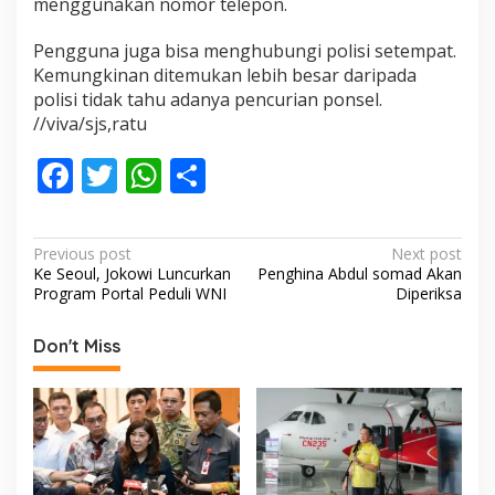
menggunakan nomor telepon.
Pengguna juga bisa menghubungi polisi setempat.
Kemungkinan ditemukan lebih besar daripada
polisi tidak tahu adanya pencurian ponsel.
//viva/sjs,ratu
F
T
W
S
ac
w
h
h
e
itt
at
ar
P
Previous post
Next post
b
er
s
e
Ke Seoul, Jokowi Luncurkan
Penghina Abdul somad Akan
o
Program Portal Peduli WNI
Diperiksa
o
A
s
o
p
t
Don't Miss
k
p
n
a
v
i