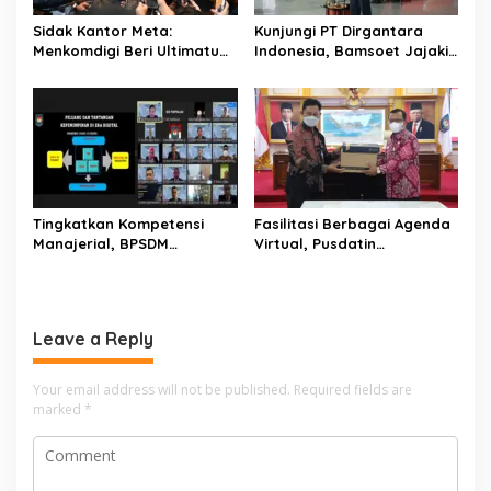
g
Sidak Kantor Meta:
Kunjungi PT Dirgantara
a
Menkomdigi Beri Ultimatum
Indonesia, Bamsoet Jajaki
t
Atas Pembiaran Konten
Pembelian Pesawat CN-235
Disinformasi
Untuk Armada Cargo Black
i
Stone Airline
o
n
Tingkatkan Kompetensi
Fasilitasi Berbagai Agenda
Manajerial, BPSDM
Virtual, Pusdatin
Kemendagri Gelar
Kemendagri Serahkan
Pelatihan Kepemimpinan
Perangkat Vidcon kepada
Administrator
UKE I
Leave a Reply
Your email address will not be published.
Required fields are
marked
*