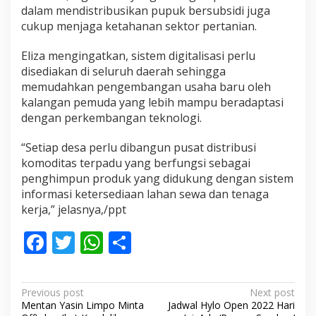
dalam mendistribusikan pupuk bersubsidi juga
cukup menjaga ketahanan sektor pertanian.
Eliza mengingatkan, sistem digitalisasi perlu
disediakan di seluruh daerah sehingga
memudahkan pengembangan usaha baru oleh
kalangan pemuda yang lebih mampu beradaptasi
dengan perkembangan teknologi.
“Setiap desa perlu dibangun pusat distribusi
komoditas terpadu yang berfungsi sebagai
penghimpun produk yang didukung dengan sistem
informasi ketersediaan lahan sewa dan tenaga
kerja,” jelasnya,/ppt
F
T
W
S
ac
w
h
h
e
itt
at
ar
P
Previous post
Next post
b
er
s
e
Mentan Yasin Limpo Minta
Jadwal Hylo Open 2022 Hari
o