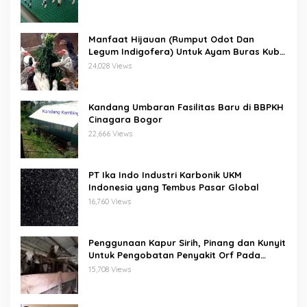
Manfaat Hijauan (Rumput Odot Dan
Legum Indigofera) Untuk Ayam Buras Kub
Dan Sensi
24,028 Views
Kandang Umbaran Fasilitas Baru di BBPKH
Cinagara Bogor
22,666 Views
PT Ika Indo Industri Karbonik UKM
Indonesia yang Tembus Pasar Global
16,760 Views
Penggunaan Kapur Sirih, Pinang dan Kunyit
Untuk Pengobatan Penyakit Orf Pada
Domba/Kambing
15,708 Views