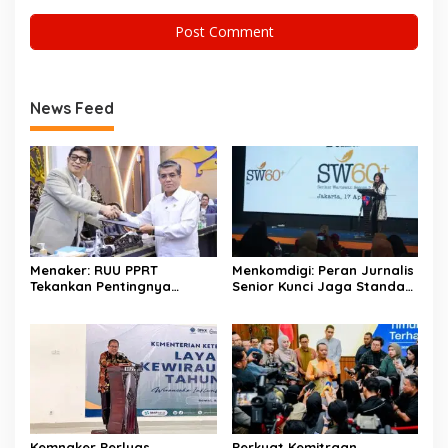
News Feed
Menaker: RUU PPRT
Menkomdigi: Peran Jurnalis
Tekankan Pentingnya
Senior Kunci Jaga Standar
Pelindungan Pekerja Rumah
Kerja Jurnalistik Yang
Tangga
Berkualitas
Kemnaker Perluas
Perkuat Kemitraan