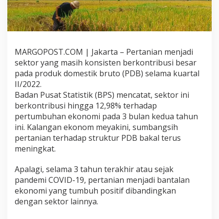
r
i
n
t
a
h
MARGOPOST.COM | Jakarta – Pertanian menjadi
D
sektor yang masih konsisten berkontribusi besar
o
pada produk domestik bruto (PDB) selama kuartal
n
II/2022.
g
k
Badan Pusat Statistik (BPS) mencatat, sektor ini
r
berkontribusi hingga 12,98% terhadap
a
pertumbuhan ekonomi pada 3 bulan kedua tahun
k
ini. Kalangan ekonom meyakini, sumbangsih
M
i
pertanian terhadap struktur PDB bakal terus
n
meningkat.
a
t
Apalagi, selama 3 tahun terakhir atau sejak
M
pandemi COVID-19, pertanian menjadi bantalan
i
l
ekonomi yang tumbuh positif dibandingkan
e
dengan sektor lainnya.
n
i