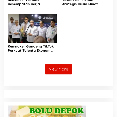
Kesempatan Kerja
Strategis Rusia Minat
Disabilitas lewat Pelatihan
Investasi Kilang dan
Wirausaha
Storage Minyak, Siap
Perkuat Ketahanan Energi
RI
Kemnaker Gandeng TikTok,
Perkuat Talenta Ekonomi
Digital dan Buka Peluang
Kerja Baru
View More