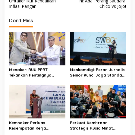
Offtaker Ikut Kendalikan
Ini: Ada ‘Perang Saudara’
o
A
s
Inflasi Pangan
Chico Vs Jojo!
o
p
t
Don't Miss
k
p
n
a
v
i
g
a
Menaker: RUU PPRT
Menkomdigi: Peran Jurnalis
t
Tekankan Pentingnya
Senior Kunci Jaga Standar
Pelindungan Pekerja Rumah
Kerja Jurnalistik Yang
i
Tangga
Berkualitas
o
n
Kemnaker Perluas
Perkuat Kemitraan
Kesempatan Kerja
Strategis Rusia Minat
Disabilitas lewat Pelatihan
Investasi Kilang dan