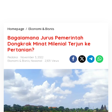
Homepage
/
Ekonomi & Bisnis
B
a
Bagaiamana Jurus Pemerintah
g
a
Dongkrak Minat Milenial Terjun ke
i
Pertanian?
a
m
Redaksi
November 3, 2022
a
Ekonomi & Bisnis
,
Nasional
2,105 Views
n
a
J
u
r
u
s
P
e
m
e