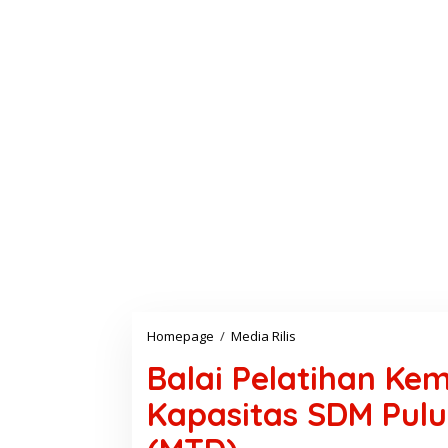
Homepage
/
Media Rilis
B
a
Balai Pelatihan Ke
l
a
Kapasitas SDM Pulu
i
P
e