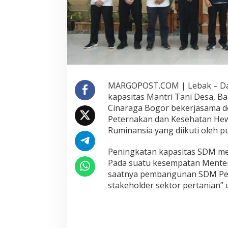
K
a
p
a
s
i
t
a
s
MARGOPOST.COM | Lebak – Da
S
kapasitas Mantri Tani Desa, B
D
Cinaraga Bogor bekerjasama d
M
Peternakan dan Kesehatan He
P
u
Ruminansia yang diikuti oleh 
l
u
Peningkatan kapasitas SDM me
h
Pada suatu kesempatan Menter
a
saatnya pembangunan SDM Per
n
M
stakeholder sektor pertanian”
a
n
t
r