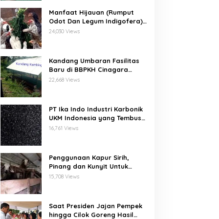
Manfaat Hijauan (Rumput
Odot Dan Legum Indigofera)
Untuk Ayam Buras Kub Dan
24,030 Views
Sensi
Kandang Umbaran Fasilitas
Baru di BBPKH Cinagara
Bogor
22,668 Views
PT Ika Indo Industri Karbonik
UKM Indonesia yang Tembus
Pasar Global
16,761 Views
Penggunaan Kapur Sirih,
Pinang dan Kunyit Untuk
Pengobatan Penyakit Orf
15,708 Views
Pada Domba/Kambing
Saat Presiden Jajan Pempek
hingga Cilok Goreng Hasil