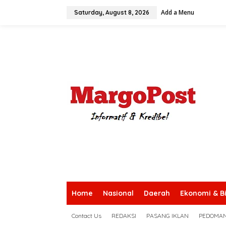
S
Add a Menu
k
Saturday, August 8, 2026
i
p
t
o
c
o
n
t
e
n
t
Home
Nasional
Daerah
Ekonomi & Bi
Contact Us
REDAKSI
PASANG IKLAN
PEDOMAN