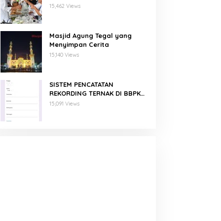
Binaan PNM Mekaar
15,462 Views
Masjid Agung Tegal yang
Menyimpan Cerita
15,140 Views
SISTEM PENCATATAN
REKORDING TERNAK DI BBPKH
MENGGUNAKAN GOOGLE FORM
15,091 Views