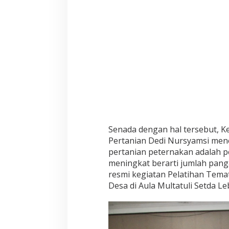
i
T
a
n
i
D
e
s
a
(
M
T
D
)
Senada dengan hal tersebut,
Pertanian Dedi Nursyamsi men
pertanian peternakan adalah p
meningkat berarti jumlah pan
resmi kegiatan Pelatihan Tema
Desa di Aula Multatuli Setda L