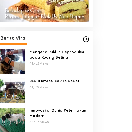
Berita Viral
Mengenal Siklus Reproduksi
pada Kucing Betina
44,753 Views
KEBUDAYAAN PAPUA BARAT
44,539 Views
Innovasi di Dunia Peternakan
Modern
27,756 Views