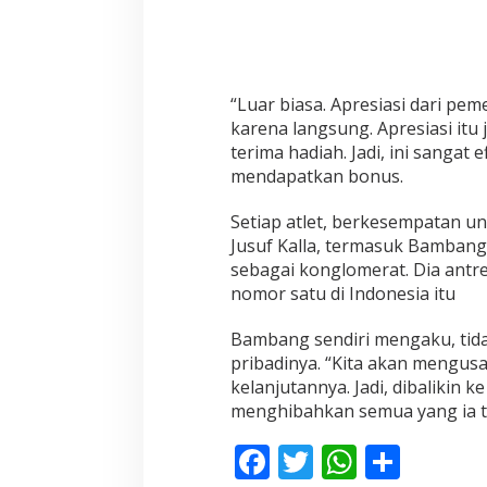
“Luar biasa. Apresiasi dari pe
karena langsung. Apresiasi itu j
terima hadiah. Jadi, ini sangat 
mendapatkan bonus.
Setiap atlet, berkesempatan u
Jusuf Kalla, termasuk Bambang.
sebagai konglomerat. Dia antre
nomor satu di Indonesia itu
Bambang sendiri mengaku, tid
pribadinya. “Kita akan mengu
kelanjutannya. Jadi, dibalikin 
menghibahkan semua yang ia te
F
T
W
S