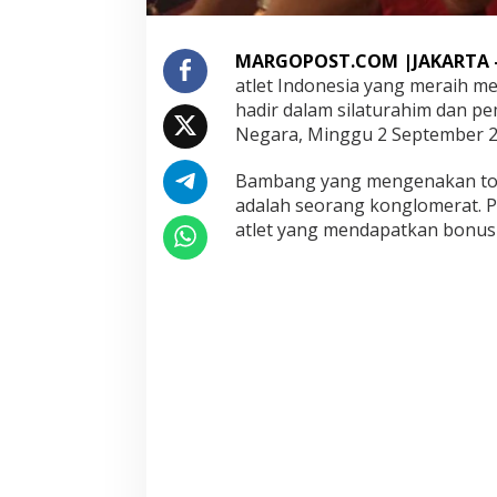
a
r
a
MARGOPOST.COM |JAKARTA 
J
atlet Indonesia yang meraih me
o
hadir dalam silaturahim dan pe
k
Negara, Minggu 2 September 2
o
w
i
Bambang yang mengenakan topi pu
B
adalah seorang konglomerat. P
e
atlet yang mendapatkan bonus 
r
i
B
o
n
u
s
A
t
l
e
t