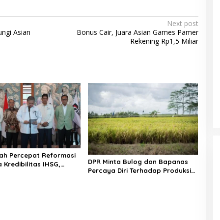
Next post
ngi Asian
Bonus Cair, Juara Asian Games Pamer
Rekening Rp1,5 Miliar
ah Percepat Reformasi
DPR Minta Bulog dan Bapanas
 Kredibilitas IHSG,
Percaya Diri Terhadap Produksi
Dinamika Pasar Modal
Dalam Negeri
gejolak