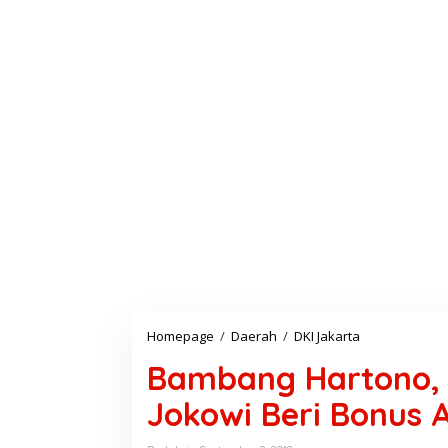
Homepage
/
Daerah
/
DKI Jakarta
B
a
Bambang Hartono, A
m
b
Jokowi Beri Bonus A
a
n
g