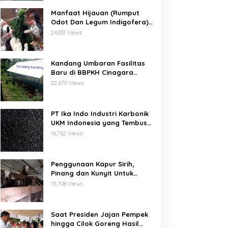
Manfaat Hijauan (Rumput
Odot Dan Legum Indigofera)
Untuk Ayam Buras Kub Dan
24,031 Views
Sensi
Kandang Umbaran Fasilitas
Baru di BBPKH Cinagara
Bogor
22,670 Views
PT Ika Indo Industri Karbonik
UKM Indonesia yang Tembus
Pasar Global
16,762 Views
Penggunaan Kapur Sirih,
Pinang dan Kunyit Untuk
Pengobatan Penyakit Orf
15,708 Views
Pada Domba/Kambing
Saat Presiden Jajan Pempek
hingga Cilok Goreng Hasil