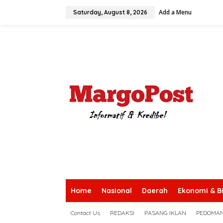
S
Add a Menu
k
Saturday, August 8, 2026
i
p
t
o
c
o
n
t
e
n
t
Home
Nasional
Daerah
Ekonomi & Bi
Contact Us
REDAKSI
PASANG IKLAN
PEDOMAN