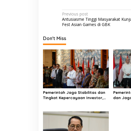
ac
w
h
h
e
itt
at
ar
P
Previous post
b
er
s
e
Antusiasme Tinggi Masyarakat Kunju
o
Fest Asian Games di GBK
o
A
s
o
p
t
Don't Miss
k
p
n
a
v
i
g
a
Pemerintah Jaga Stabilitas dan
Pemerint
t
Tingkat Kepercayaan Investor,
dan Jaga
i
Integritas Pasar Modal Jadi
Respons 
Perhatian Utama
Yang Ber
o
n