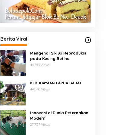
Berita Viral
Mengenal Siklus Reproduksi
pada Kucing Betina
44,753 Views
KEBUDAYAAN PAPUA BARAT
44,540 Views
Innovasi di Dunia Peternakan
Modern
27,757 Views