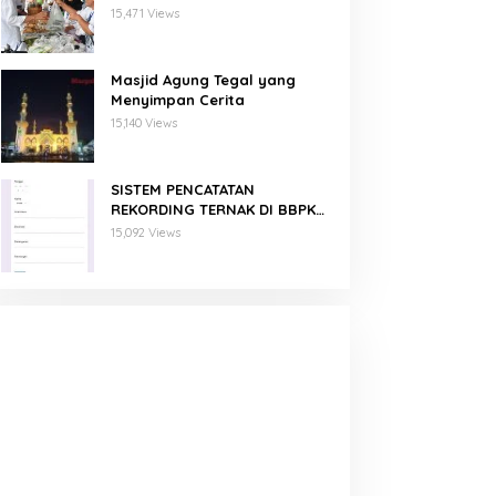
Binaan PNM Mekaar
15,471 Views
Masjid Agung Tegal yang
Menyimpan Cerita
15,140 Views
SISTEM PENCATATAN
REKORDING TERNAK DI BBPKH
MENGGUNAKAN GOOGLE FORM
15,092 Views