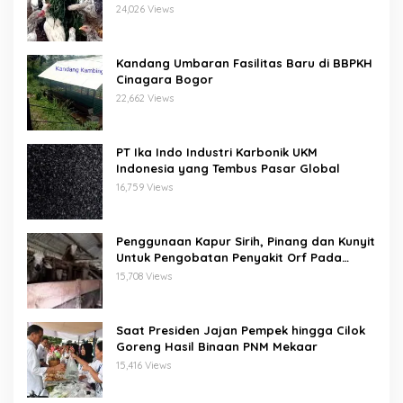
Dan Sensi
24,026 Views
Kandang Umbaran Fasilitas Baru di BBPKH
Cinagara Bogor
22,662 Views
PT Ika Indo Industri Karbonik UKM
Indonesia yang Tembus Pasar Global
16,759 Views
Penggunaan Kapur Sirih, Pinang dan Kunyit
Untuk Pengobatan Penyakit Orf Pada
Domba/Kambing
15,708 Views
Saat Presiden Jajan Pempek hingga Cilok
Goreng Hasil Binaan PNM Mekaar
15,416 Views