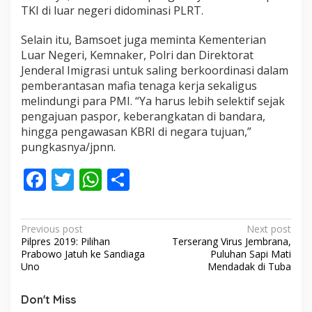
TKI di luar negeri didominasi PLRT.
Selain itu, Bamsoet juga meminta Kementerian
Luar Negeri, Kemnaker, Polri dan Direktorat
Jenderal Imigrasi untuk saling berkoordinasi dalam
pemberantasan mafia tenaga kerja sekaligus
melindungi para PMI. “Ya harus lebih selektif sejak
pengajuan paspor, keberangkatan di bandara,
hingga pengawasan KBRI di negara tujuan,”
pungkasnya/jpnn.
F
T
W
S
ac
w
h
h
e
itt
at
ar
P
Previous post
Next post
b
er
s
e
Pilpres 2019: Pilihan
Terserang Virus Jembrana,
o
Prabowo Jatuh ke Sandiaga
Puluhan Sapi Mati
o
A
s
Uno
Mendadak di Tuba
o
p
t
Don't Miss
n