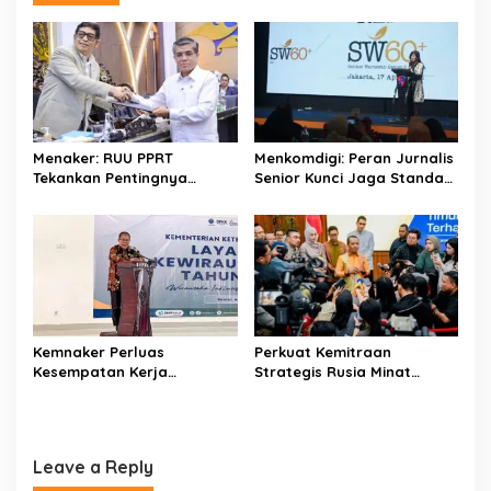
k
p
a
v
i
g
a
Menaker: RUU PPRT
Menkomdigi: Peran Jurnalis
t
Tekankan Pentingnya
Senior Kunci Jaga Standar
Pelindungan Pekerja Rumah
Kerja Jurnalistik Yang
i
Tangga
Berkualitas
o
n
Kemnaker Perluas
Perkuat Kemitraan
Kesempatan Kerja
Strategis Rusia Minat
Disabilitas lewat Pelatihan
Investasi Kilang dan
Wirausaha
Storage Minyak, Siap
Perkuat Ketahanan Energi
RI
Leave a Reply