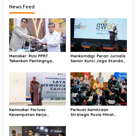
News Feed
Menaker: RUU PPRT
Menkomdigi: Peran Jurnalis
Tekankan Pentingnya
Senior Kunci Jaga Standar
Pelindungan Pekerja Rumah
Kerja Jurnalistik Yang
Tangga
Berkualitas
Kemnaker Perluas
Perkuat Kemitraan
Kesempatan Kerja
Strategis Rusia Minat
Disabilitas lewat Pelatihan
Investasi Kilang dan
Wirausaha
Storage Minyak, Siap
Perkuat Ketahanan Energi
RI