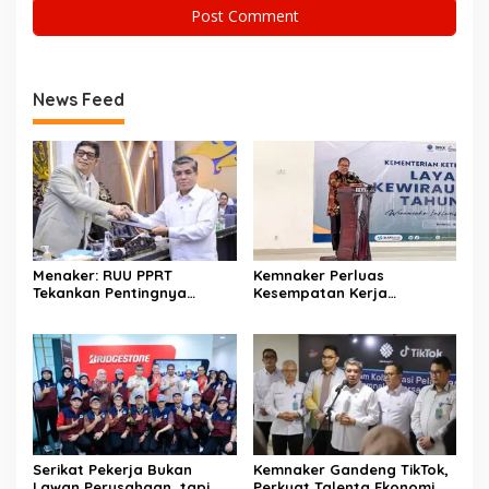
News Feed
Menaker: RUU PPRT
Kemnaker Perluas
Tekankan Pentingnya
Kesempatan Kerja
Pelindungan Pekerja Rumah
Disabilitas lewat Pelatihan
Tangga
Wirausaha
Serikat Pekerja Bukan
Kemnaker Gandeng TikTok,
Lawan Perusahaan, tapi
Perkuat Talenta Ekonomi