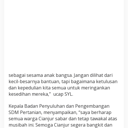
E
M
B
A
N
G
A
U
N
P
E
R
T
A
sebagai sesama anak bangsa. Jangan dilihat dari
N
kecil-besarnya bantuan, tapi bagaimana ketulusan
I
A
dan kepedulian kita semua untuk meringankan
N
kesedihan mereka,”
ucap SYL.
Kepala Badan Penyuluhan dan Pengembangan
SDM Pertanian, menyampaikan, “saya berharap
semua warga Cianjur sabar dan tetap tawakal atas
musibah ini. Semoga Cianjur segera bangkit dan