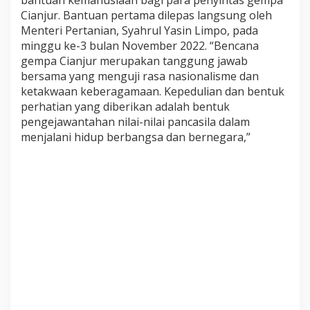
A
Cianjur. Bantuan pertama dilepas langsung oleh
N
Menteri Pertanian, Syahrul Yasin Limpo, pada
J
minggu ke-3 bulan November 2022. “Bencana
U
R
gempa Cianjur merupakan tanggung jawab
U
bersama yang menguji rasa nasionalisme dan
N
ketakwaan keberagamaan. Kepedulian dan bentuk
T
perhatian yang diberikan adalah bentuk
U
K
pengejawantahan nilai-nilai pancasila dalam
B
menjalani hidup berbangsa dan bernegara,”
A
N
G
K
I
T
K
E
M
B
A
L
I
M