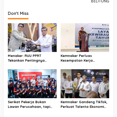
BELITUNG
k
p
n
a
Don't Miss
v
i
g
a
t
i
Menaker: RUU PPRT
Kemnaker Perluas
o
Tekankan Pentingnya
Kesempatan Kerja
Pelindungan Pekerja Rumah
Disabilitas lewat Pelatihan
n
Tangga
Wirausaha
Serikat Pekerja Bukan
Kemnaker Gandeng TikTok,
Lawan Perusahaan, tapi
Perkuat Talenta Ekonomi
Penjaga Hak Pekerja
Digital dan Buka Peluang
Kerja Baru