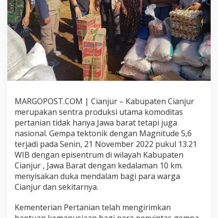
D
O
R
O
N
G
P
E
T
A
N
MARGOPOST.COM | Cianjur – Kabupaten Cianjur
I
K
merupakan sentra produksi utama komoditas
O
pertanian tidak hanya Jawa barat tetapi juga
R
nasional.
Gempa tektonik dengan Magnitude 5,6
B
terjadi pada Senin, 21 November 2022 pukul 13.21
A
N
WIB dengan episentrum di wilayah Kabupaten
G
Cianjur , Jawa Barat dengan kedalaman 10 km.
E
menyisakan duka mendalam bagi para warga
M
Cianjur dan sekitarnya.
P
A
C
Kementerian Pertanian telah mengirimkan
I
bantuan kemanusiaan bagi para penyintas gempa