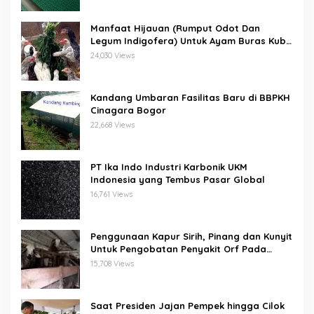
Manfaat Hijauan (Rumput Odot Dan
Legum Indigofera) Untuk Ayam Buras Kub
Dan Sensi
24,030 Views
Kandang Umbaran Fasilitas Baru di BBPKH
Cinagara Bogor
22,668 Views
PT Ika Indo Industri Karbonik UKM
Indonesia yang Tembus Pasar Global
16,761 Views
Penggunaan Kapur Sirih, Pinang dan Kunyit
Untuk Pengobatan Penyakit Orf Pada
Domba/Kambing
15,708 Views
Saat Presiden Jajan Pempek hingga Cilok