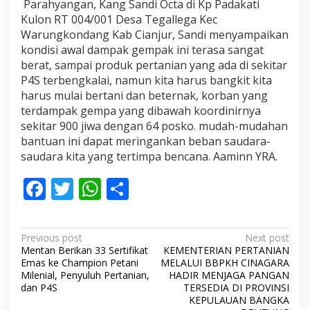
Parahyangan, Kang Sandi Octa di Kp Padakati
Kulon RT 004/001 Desa Tegallega Kec
Warungkondang Kab Cianjur, Sandi menyampaikan
kondisi awal dampak gempak ini terasa sangat
berat, sampai produk pertanian yang ada di sekitar
P4S terbengkalai, namun kita harus bangkit kita
harus mulai bertani dan beternak, korban yang
terdampak gempa yang dibawah koordinirnya
sekitar 900 jiwa dengan 64 posko.
mudah-mudahan
bantuan ini dapat meringankan beban saudara-
saudara kita yang tertimpa bencana. Aaminn YRA.
F
T
W
S
ac
w
h
h
e
itt
at
ar
P
Previous post
Next post
b
er
s
e
Mentan Berikan 33 Sertifikat
KEMENTERIAN PERTANIAN
o
Emas ke Champion Petani
MELALUI BBPKH CINAGARA
o
A
s
Milenial, Penyuluh Pertanian,
HADIR MENJAGA PANGAN
dan P4S
TERSEDIA DI PROVINSI
o
p
t
KEPULAUAN BANGKA