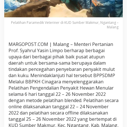
p
a
s
i
Pelatihan Paramedik Veteriner di KUD Sumber Makmur, Ngantang –
t
Malang
a
s
S
D
MARGOPOST.COM | Ma
lang
–
Menteri Pertanian
M
Prof. Syahrul Yasin Limpo berharap berbagai
M
upaya dari berbagai pihak baik pusat atupun
e
daerah untuk bersama-sama berupaya dalam
l
tindakan pencegahan penyebaran penyakit mulut
a
l
dan kuku. Menindaklanjuti hal tersebut BPPSDMP
u
Melalui BBPKH Cinagara menyelenggarakan
i
Pelatihan Pengendalian Penyakit Hewan Menular
P
selama 6 hari tanggal 22 – 26 November 2022
e
l
dengan metode pelatihan blended. Pelatihan secara
a
online dilaksanakan tanggal 22 – 24 November
t
2022 dan pelatihan secara offline dilaksanakan
i
tanggal 25 – 26 November 2022 yang bertempat di
h
KUD Sumber Makmur, Kec. Ngantang, Kab. Malang,
a