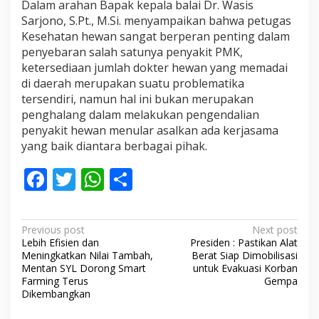
Dalam arahan Bapak kepala balai Dr. Wasis
Sarjono, S.Pt., M.Si. menyampaikan bahwa petugas
Kesehatan hewan sangat berperan penting dalam
penyebaran salah satunya penyakit PMK,
ketersediaan jumlah dokter hewan yang memadai
di daerah merupakan suatu problematika
tersendiri, namun hal ini bukan merupakan
penghalang dalam melakukan pengendalian
penyakit hewan menular asalkan ada kerjasama
yang baik diantara berbagai pihak.
F
T
W
S
ac
w
h
h
e
itt
at
ar
P
Previous post
Next post
b
er
s
e
Lebih Efisien dan
Presiden : Pastikan Alat
o
Meningkatkan Nilai Tambah,
Berat Siap Dimobilisasi
o
A
s
Mentan SYL Dorong Smart
untuk Evakuasi Korban
Farming Terus
Gempa
o
p
t
Dikembangkan
k
p
n