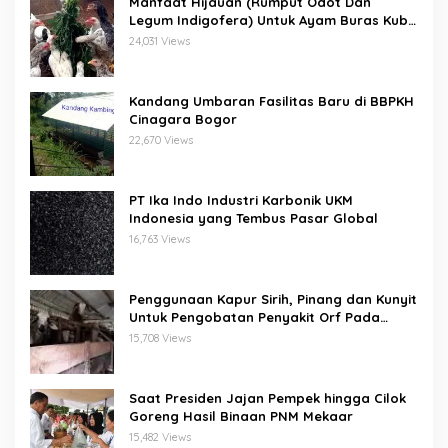
Manfaat Hijauan (Rumput Odot Dan
Legum Indigofera) Untuk Ayam Buras Kub
Dan Sensi
24,031 Views
Kandang Umbaran Fasilitas Baru di BBPKH
Cinagara Bogor
22,670 Views
PT Ika Indo Industri Karbonik UKM
Indonesia yang Tembus Pasar Global
16,763 Views
Penggunaan Kapur Sirih, Pinang dan Kunyit
Untuk Pengobatan Penyakit Orf Pada
Domba/Kambing
15,708 Views
Saat Presiden Jajan Pempek hingga Cilok
Goreng Hasil Binaan PNM Mekaar
15,482 Views