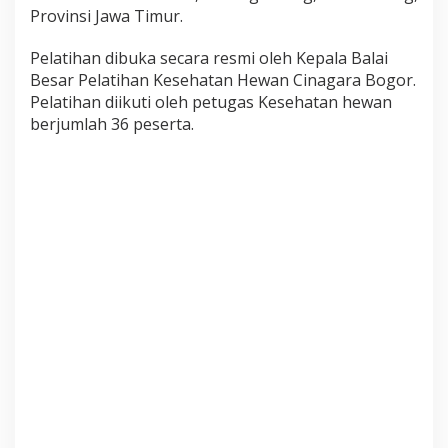
n
Provinsi Jawa Timur.
P
e
Pelatihan dibuka secara resmi oleh Kepala Balai
n
Besar Pelatihan Kesehatan Hewan Cinagara Bogor.
g
Pelatihan diikuti oleh petugas Kesehatan hewan
e
n
berjumlah 36 peserta.
d
a
l
i
a
n
P
e
n
y
a
k
i
t
H
e
w
a