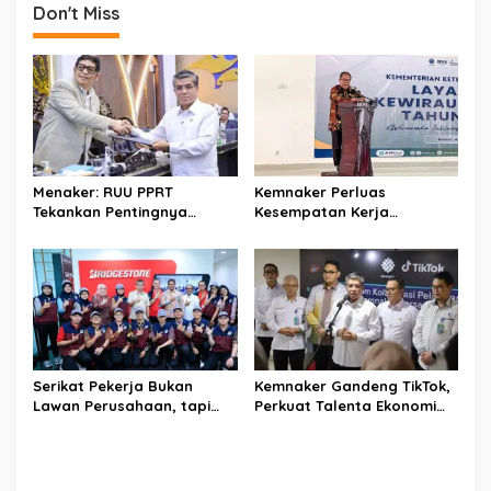
Don't Miss
a
v
i
g
a
t
Menaker: RUU PPRT
Kemnaker Perluas
i
Tekankan Pentingnya
Kesempatan Kerja
o
Pelindungan Pekerja Rumah
Disabilitas lewat Pelatihan
Tangga
Wirausaha
n
Serikat Pekerja Bukan
Kemnaker Gandeng TikTok,
Lawan Perusahaan, tapi
Perkuat Talenta Ekonomi
Penjaga Hak Pekerja
Digital dan Buka Peluang
Kerja Baru