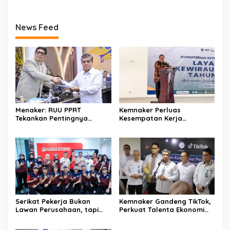
News Feed
Menaker: RUU PPRT
Kemnaker Perluas
Tekankan Pentingnya
Kesempatan Kerja
Pelindungan Pekerja Rumah
Disabilitas lewat Pelatihan
Tangga
Wirausaha
Serikat Pekerja Bukan
Kemnaker Gandeng TikTok,
Lawan Perusahaan, tapi
Perkuat Talenta Ekonomi
Penjaga Hak Pekerja
Digital dan Buka Peluang
Kerja Baru