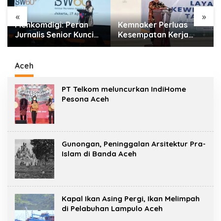
«
»
Menkomdigi: Peran
Kemnaker Perluas
Jurnalis Senior Kunci
Kesempatan Kerja
Jaga Standar Kerja
Disabilitas lewat
Jurnalistik Yang
Pelatihan Wirausaha
Berkualitas
Aceh
PT Telkom meluncurkan IndiHome
Pesona Aceh
Gunongan, Peninggalan Arsitektur Pra-
Islam di Banda Aceh
Kapal Ikan Asing Pergi, Ikan Melimpah
di Pelabuhan Lampulo Aceh