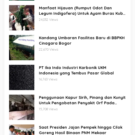
Manfaat Hijauan (Rumput Odot Dan
Legum Indigofera) Untuk Ayam Buras Kub
Dan Sensi
24,032 Views
Kandang Umbaran Fasilitas Baru di BBPKH
Cinagara Bogor
22,670 Views
PT Ika Indo Industri Karbonik UKM
Indonesia yang Tembus Pasar Global
16,763 Views
Penggunaan Kapur Sirih, Pinang dan Kunyit
Untuk Pengobatan Penyakit Orf Pada
Domba/Kambing
15,708 Views
Saat Presiden Jajan Pempek hingga Cilok
Goreng Hasil Binaan PNM Mekaar