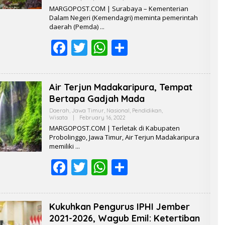
k
p
Y
MARGOPOST.COM | Surabaya – Kementerian
R
Dalam Negeri (Kemendagri) meminta pemerintah
E
daerah (Pemda)
D
A
F
T
W
S
K
S
I
ac
w
h
h
e
itt
at
ar
Air Terjun Madakaripura, Tempat
b
er
s
e
Bertapa Gadjah Mada
o
A
Daerah
,
Jawa Timur
,
Nasional
,
Pendidikan
,
Wisata
|
February 16, 2022
B
o
p
Y
MARGOPOST.COM | Terletak di Kabupaten
R
Probolinggo, Jawa Timur, Air Terjun Madakaripura
k
p
E
memiliki
D
A
F
T
W
K
S
S
I
ac
w
h
h
e
itt
at
ar
Kukuhkan Pengurus IPHI Jember
b
er
s
e
2021-2026, Wagub Emil: Ketertiban