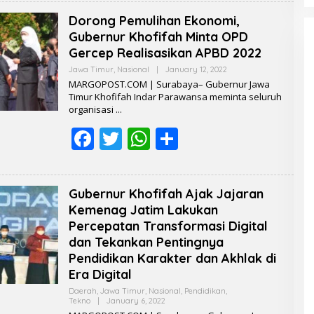
e
itt
at
ar
Dorong Pemulihan Ekonomi,
b
er
s
e
Gubernur Khofifah Minta OPD
o
A
Gercep Realisasikan APBD 2022
o
p
Jawa Timur
,
Nasional
|
January 12, 2022
B
Y
MARGOPOST.COM | Surabaya– Gubernur Jawa
R
k
p
Timur Khofifah Indar Parawansa meminta seluruh
E
organisasi
D
A
F
T
W
S
K
S
I
ac
w
h
h
e
itt
at
ar
Gubernur Khofifah Ajak Jajaran
b
er
s
e
Kemenag Jatim Lakukan
o
A
Percepatan Transformasi Digital
dan Tekankan Pentingnya
o
p
Pendidikan Karakter dan Akhlak di
k
p
Era Digital
Daerah
,
Jawa Timur
,
Nasional
,
Pendidikan
,
Tekno
|
January 6, 2022
B
Y