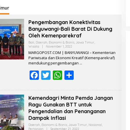
aha
Storage Minyak, Siap
K
Perkuat Ketahanan Energi
imur
RI
Pengembangan Konektivitas
Banyuwangi-Bali Barat Di Dukung
Oleh Kemenparekraf
Bali
,
Daerah
,
Ekonomi & Bisnis
,
Jawa Timur
,
Wisata
|
November 1, 2022
B
Y
MARGOPOST.COM | BANYUWANGI – Kementerian
R
Pariwisata dan Ekonomi Kreatif (Kemenparekraf)
E
mendukung pengembangan
D
A
F
T
W
K
S
S
I
ac
w
h
h
e
itt
at
ar
Kemendagri Minta Pemda Jangan
b
er
s
e
Ragu Gunakan BTT untuk
o
A
Pengendalian dan Penanganan
Dampak Inflasi
o
p
Daerah
,
Ekonomi & Bisnis
,
Jawa Timur
,
Nasional
,
Pertanian
|
September 21, 2022
B