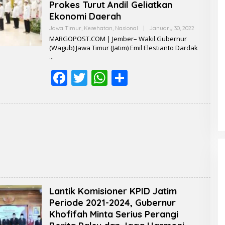
o
A
Prokes Turut Andil Geliatkan
Ekonomi Daerah
o
p
Jawa Timur
,
Kesehatan
,
Nasional
|
January 30, 2022
B
k
p
Y
MARGOPOST.COM | Jember– Wakil Gubernur
R
(Wagub) Jawa Timur (Jatim) Emil Elestianto Dardak
E
D
A
F
T
W
S
K
S
I
ac
w
h
h
e
itt
at
ar
b
er
s
e
o
A
o
p
k
p
Lantik Komisioner KPID Jatim
Periode 2021-2024, Gubernur
Khofifah Minta Serius Perangi