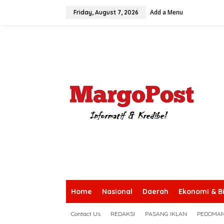
S
Add a Menu
k
Friday, August 7, 2026
i
p
t
o
c
o
n
t
e
n
t
Home
Nasional
Daerah
Ekonomi & Bi
Contact Us
REDAKSI
PASANG IKLAN
PEDOMAN