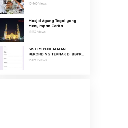
Binaan PNM Mekaar
15,460 Views
Masjid Agung Tegal yang
Menyimpan Cerita
15,139 Views
SISTEM PENCATATAN
REKORDING TERNAK DI BBPKH
MENGGUNAKAN GOOGLE FORM
15,090 Views