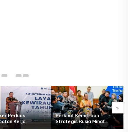
D
Ma
»
er Perluas
Perkuat Kemitraan
K
atan Kerja
Strategis Rusia Minat
P
itas lewat Pelatihan
Investasi Kilang dan
D