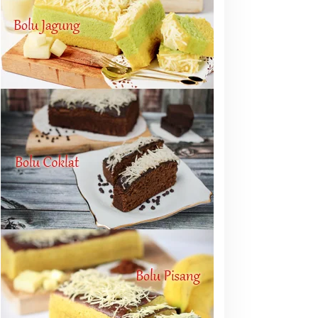
Ekonomi & Bisnis
,
Jawa Timur
,
Media Rilis
Tanggapi Ancaman, Ajak Seluru
iri
y 13, 2019
emnaker Gandeng TikTok,
Nyawa Pekerja Tak Boleh
erkuat Talenta Ekonomi
Jadi Taruhan, Balai K3
igital dan Buka Peluang
Harus Cegah Kecelakaan