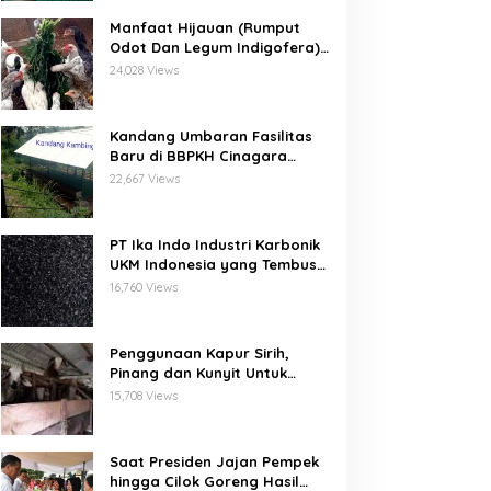
Manfaat Hijauan (Rumput
Odot Dan Legum Indigofera)
Untuk Ayam Buras Kub Dan
24,028 Views
Sensi
Kandang Umbaran Fasilitas
Baru di BBPKH Cinagara
Bogor
22,667 Views
PT Ika Indo Industri Karbonik
UKM Indonesia yang Tembus
Pasar Global
16,760 Views
Penggunaan Kapur Sirih,
Pinang dan Kunyit Untuk
Pengobatan Penyakit Orf
15,708 Views
Pada Domba/Kambing
Saat Presiden Jajan Pempek
hingga Cilok Goreng Hasil