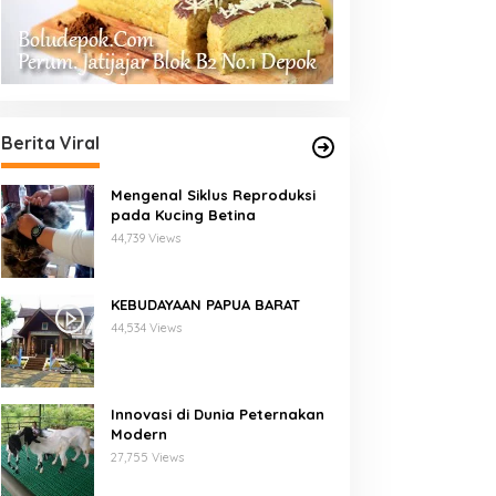
erja Baru
Kerja
Berita Viral
Mengenal Siklus Reproduksi
pada Kucing Betina
44,739 Views
KEBUDAYAAN PAPUA BARAT
44,534 Views
Innovasi di Dunia Peternakan
Modern
27,755 Views