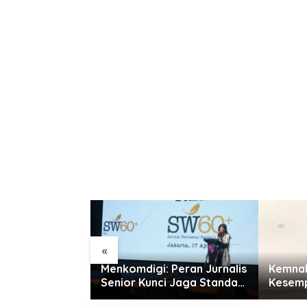
Unik
«
UU PPRT
Menkomdigi: Peran Jurnalis
Kemnak
ntingnya
Senior Kunci Jaga Standar
Kesemp
 Pekerja
Kerja Jurnalistik Yang
Disabil