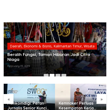
Daerah
,
Ekonomi & Bisnis
,
Kalimantan Timur
,
Wisata
Beralih Fungsi, Taman Hiburan Jadi Citra
Niaga
February 15, 2019
«
»
Menkomdigi: Peran
Kemnaker Perluas
Jurnalis Senior Kunci
Kesempatan Kerja