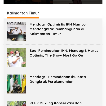
Jaga Standar Kerja
Disabilitas lewat
Jurnalistik Yang
Pelatihan Wirausaha
Berkualitas
Kalimantan Timur
Mendagri Optimistis IKN Mampu
Mendongkrak Pembangunan di
Kalimantan Timur
Soal Pemindahan IKN, Mendagri: Harus
Optimis, The Show Must Go On
Mendagri: Pemindahan Ibu Kota
Dongkrak Perekonomian
KLHK Dukung Konservasi dan