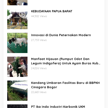
KEBUDAYAAN PAPUA BARAT
44,502 Views
Innovasi di Dunia Peternakan Modern
27,753 Views
Manfaat Hijauan (Rumput Odot Dan
Legum Indigofera) Untuk Ayam Buras Kub
Dan Sensi
24,026 Views
Kandang Umbaran Fasilitas Baru di BBPKH
Cinagara Bogor
22,663 Views
PT Ika Indo Industri Karbonik UKM