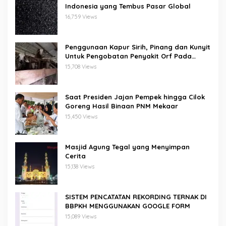
Indonesia yang Tembus Pasar Global
16,759 Views
Penggunaan Kapur Sirih, Pinang dan Kunyit
Untuk Pengobatan Penyakit Orf Pada
Domba/Kambing
15,708 Views
Saat Presiden Jajan Pempek hingga Cilok
Goreng Hasil Binaan PNM Mekaar
15,450 Views
Masjid Agung Tegal yang Menyimpan
Cerita
15,138 Views
SISTEM PENCATATAN REKORDING TERNAK DI
BBPKH MENGGUNAKAN GOOGLE FORM
15,089 Views