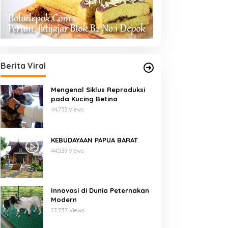
Berita Viral
Mengenal Siklus Reproduksi
pada Kucing Betina
44,753 Views
KEBUDAYAAN PAPUA BARAT
44,539 Views
Innovasi di Dunia Peternakan
Modern
27,757 Views