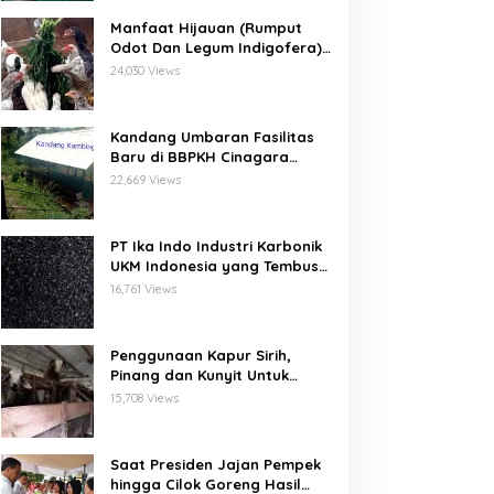
Manfaat Hijauan (Rumput
Odot Dan Legum Indigofera)
Untuk Ayam Buras Kub Dan
24,030 Views
Sensi
Kandang Umbaran Fasilitas
Baru di BBPKH Cinagara
Bogor
22,669 Views
PT Ika Indo Industri Karbonik
UKM Indonesia yang Tembus
Pasar Global
16,761 Views
Penggunaan Kapur Sirih,
Pinang dan Kunyit Untuk
Pengobatan Penyakit Orf
15,708 Views
Pada Domba/Kambing
Saat Presiden Jajan Pempek
hingga Cilok Goreng Hasil