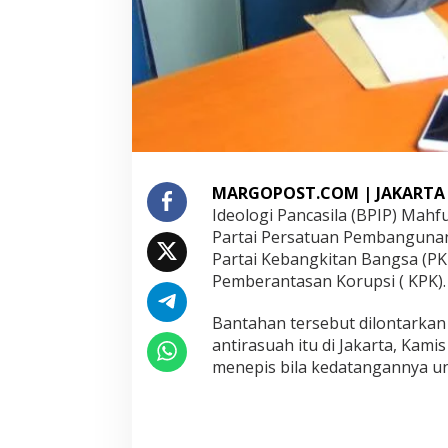
k
a
n
R
o
m
i
d
a
n
MARGOPOST.COM | JAKARTA
C
Ideologi Pancasila (BPIP) Ma
a
k
Partai Persatuan Pembanguna
I
Partai Kebangkitan Bangsa (PK
m
Pemberantasan Korupsi ( KPK).
i
n
Bantahan tersebut dilontarka
antirasuah itu di Jakarta, Kam
menepis bila kedatangannya un