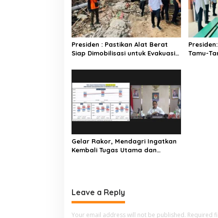
i
g
a
Presiden : Pastikan Alat Berat
Presiden
t
Siap Dimobilisasi untuk Evakuasi
Tamu-Ta
i
Korban Gempa
o
n
Gelar Rakor, Mendagri Ingatkan
Kembali Tugas Utama dan
Kewenangan Penjabat Kepala
Daerah
Leave a Reply
Your email address will not be published.
Required f