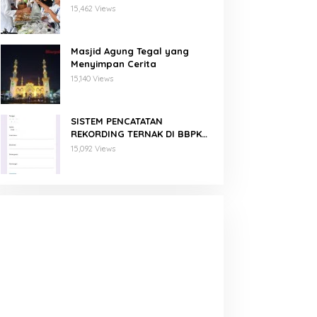
Binaan PNM Mekaar
15,462 Views
Masjid Agung Tegal yang
Menyimpan Cerita
15,140 Views
SISTEM PENCATATAN
REKORDING TERNAK DI BBPKH
MENGGUNAKAN GOOGLE FORM
15,092 Views