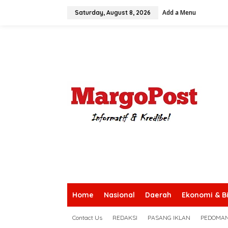
S
Add a Menu
k
Saturday, August 8, 2026
i
p
t
o
c
o
n
t
e
n
t
Home
Nasional
Daerah
Ekonomi & Bi
Contact Us
REDAKSI
PASANG IKLAN
PEDOMAN