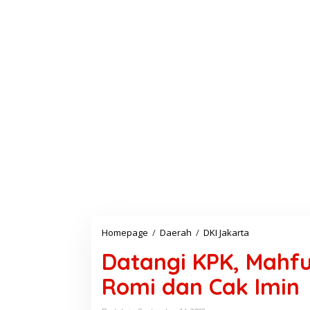
Homepage
/
Daerah
/
DKI Jakarta
D
a
Datangi KPK, Mahf
t
a
Romi dan Cak Imin
n
g
i