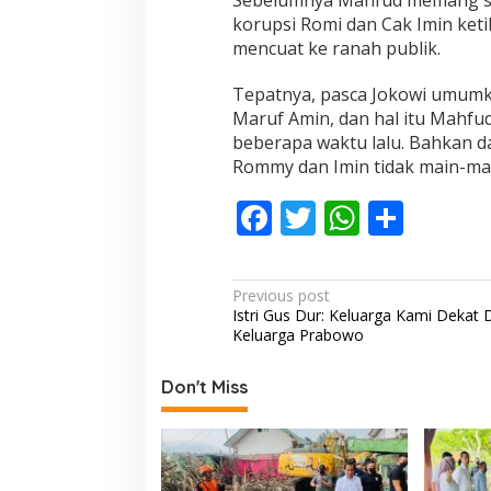
Sebelumnya Mahfud memang se
korupsi Romi dan Cak Imin keti
mencuat ke ranah publik.
Tepatnya, pasca Jokowi umumk
Maruf Amin, dan hal itu Mahfud
beberapa waktu lalu. Bahkan 
Rommy dan Imin tidak main-ma
F
T
W
S
ac
w
h
h
e
itt
at
ar
P
Previous post
b
er
s
e
Istri Gus Dur: Keluarga Kami Dekat
o
Keluarga Prabowo
o
A
s
o
p
t
Don't Miss
k
p
n
a
v