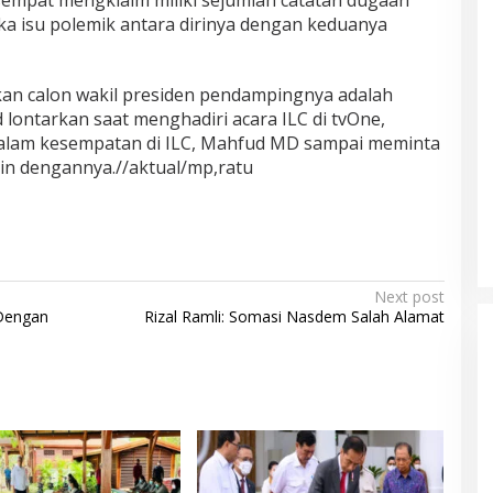
mpat mengklaim miliki sejumlah catatan dugaan
ka isu polemik antara dirinya dengan keduanya
an calon wakil presiden pendampingnya adalah
 lontarkan saat menghadiri acara ILC di tvOne,
dalam kesempatan di ILC, Mahfud MD sampai meminta
in dengannya.//aktual/mp,ratu
Next post
 Dengan
Rizal Ramli: Somasi Nasdem Salah Alamat