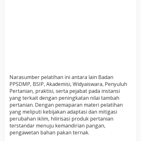
t
k
a
n
N
i
l
a
i
T
a
m
b
Narasumber pelatihan ini antara lain Badan
a
h
PPSDMP, BSIP, Akademisi, Widyaiswara, Penyuluh
d
Pertanian, praktisi, serta pejabat pada instansi
a
yang terkait dengan peningkatan nilai tambah
n
pertanian. Dengan pemaparan materi pelatihan
T
yang meliputi kebijakan adaptasi dan mitigasi
u
j
perubahan iklim, hilirisasi produk pertanian
u
terstandar menuju kemandirian pangan,
a
pengawetan bahan pakan ternak.
n
A