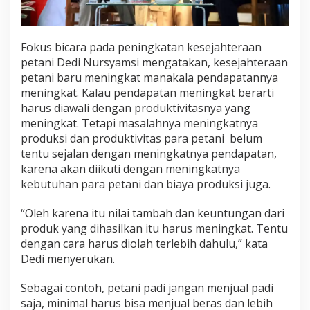
t
a
n
Fokus bicara pada peningkatan kesejahteraan
P
petani Dedi Nursyamsi mengatakan, kesejahteraan
a
r
petani baru meningkat manakala pendapatannya
a
meningkat. Kalau pendapatan meningkat berarti
P
harus diawali dengan produktivitasnya yang
e
meningkat. Tetapi masalahnya meningkatnya
t
a
produksi dan produktivitas para petani belum
n
tentu sejalan dengan meningkatnya pendapatan,
i
karena akan diikuti dengan meningkatnya
kebutuhan para petani dan biaya produksi juga.
“Oleh karena itu nilai tambah dan keuntungan dari
produk yang dihasilkan itu harus meningkat. Tentu
dengan cara harus diolah terlebih dahulu,” kata
Dedi menyerukan.
Sebagai contoh, petani padi jangan menjual padi
saja, minimal harus bisa menjual beras dan lebih