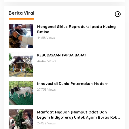
Berita Viral
Mengenal Siklus Reproduksi pada Kucing
Betina
44,618 Views
KEBUDAYAAN PAPUA BARAT
44,442 Views
Innovasi di Dunia Peternakan Modern
27,753 Views
Manfaat Hijauan (Rumput Odot Dan
Legum Indigofera) Untuk Ayam Buras Kub
Dan Sensi
24,022 Views