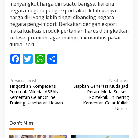
menyangkut harga diri suatu bangsa, karena
negara-negara peng-export akan lebih punya
harga diri yang lebih tinggi dibanding negara-
negara peng-import. Berkaitan dengan export
maka kualitas produk pertanian harus ditingkatkan
ke level premium agar mampu menembus pasar
dunia. /brl.
F
T
W
S
ac
w
h
h
e
itt
at
ar
P
Previous post
Next post
b
er
s
e
Tingkatkan Kompetensi
Siapkan Generasi Muda Jadi
o
Peternak Milenial ASEAN:
Petani Muda Sukses,
o
A
s
Kementan Gelar Online
Politeknik Enjinering
Training Kesehatan Hewan
Kementan Gelar Kuliah
o
p
t
Umum
k
p
n
Don't Miss
a
v