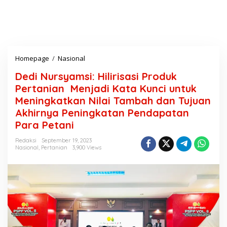
Homepage
/
Nasional
D
e
Dedi Nursyamsi: Hilirisasi Produk
d
i
Pertanian Menjadi Kata Kunci untuk
N
Meningkatkan Nilai Tambah dan Tujuan
u
Akhirnya Peningkatan Pendapatan
r
s
Para Petani
y
a
Redaksi
September 19, 2023
Nasional
,
Pertanian
3,900 Views
m
s
i
:
H
i
l
i
r