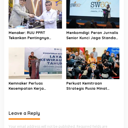
i
g
a
t
Menaker: RUU PPRT
Menkomdigi: Peran Jurnalis
i
Tekankan Pentingnya
Senior Kunci Jaga Standar
o
Pelindungan Pekerja Rumah
Kerja Jurnalistik Yang
Tangga
Berkualitas
n
Kemnaker Perluas
Perkuat Kemitraan
Kesempatan Kerja
Strategis Rusia Minat
Disabilitas lewat Pelatihan
Investasi Kilang dan
Wirausaha
Storage Minyak, Siap
Perkuat Ketahanan Energi
RI
Leave a Reply
Your email address will not be published.
Required fields are