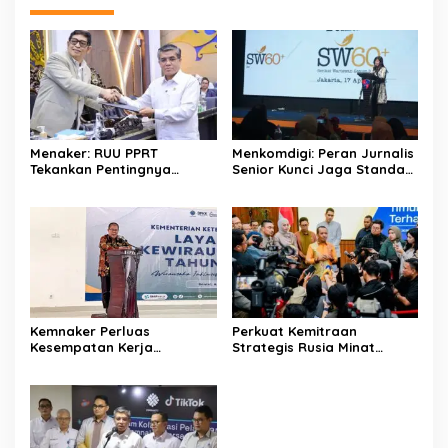
Menaker: RUU PPRT
Menkomdigi: Peran Jurnalis
Tekankan Pentingnya
Senior Kunci Jaga Standar
Pelindungan Pekerja Rumah
Kerja Jurnalistik Yang
Tangga
Berkualitas
Kemnaker Perluas
Perkuat Kemitraan
Kesempatan Kerja
Strategis Rusia Minat
Disabilitas lewat Pelatihan
Investasi Kilang dan
Wirausaha
Storage Minyak, Siap
Perkuat Ketahanan Energi
RI