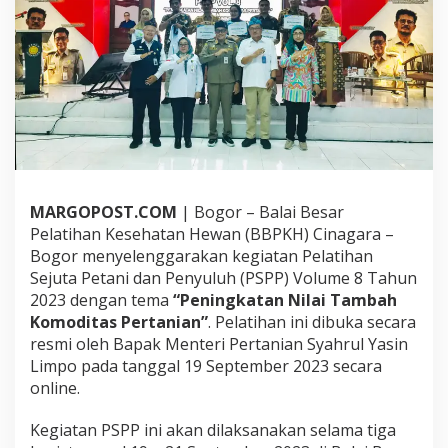
i
s
a
s
i
P
r
o
d
u
k
P
MARGOPOST.COM
| Bogor – Balai Besar
e
Pelatihan Kesehatan Hewan (BBPKH) Cinagara –
r
Bogor menyelenggarakan kegiatan Pelatihan
t
Sejuta Petani dan Penyuluh (PSPP) Volume 8 Tahun
a
n
2023 dengan tema
“Peningkatan Nilai Tambah
i
Komoditas Pertanian”
. Pelatihan ini dibuka secara
a
resmi oleh Bapak Menteri Pertanian Syahrul Yasin
n
Limpo pada tanggal 19 September 2023 secara
online.
M
e
n
Kegiatan PSPP ini akan dilaksanakan selama tiga
j