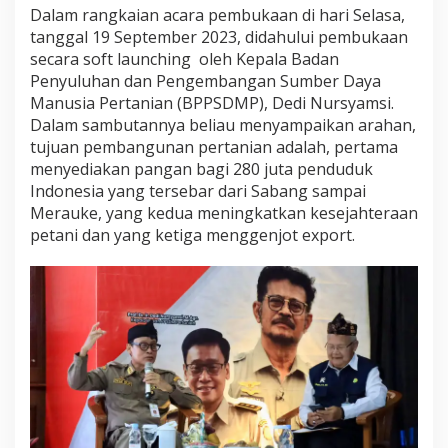
Dalam rangkaian acara pembukaan di hari Selasa,
k
h
tanggal 19 September 2023, didahului pembukaan
i
secara soft launching oleh Kepala Badan
r
Penyuluhan dan Pengembangan Sumber Daya
n
Manusia Pertanian (BPPSDMP), Dedi Nursyamsi.
y
a
Dalam sambutannya beliau menyampaikan arahan,
P
tujuan pembangunan pertanian adalah, pertama
e
menyediakan pangan bagi 280 juta penduduk
n
Indonesia yang tersebar dari Sabang sampai
i
Merauke, yang kedua meningkatkan kesejahteraan
n
g
petani dan yang ketiga menggenjot export.
k
a
t
a
n
P
e
n
d
a
p
a