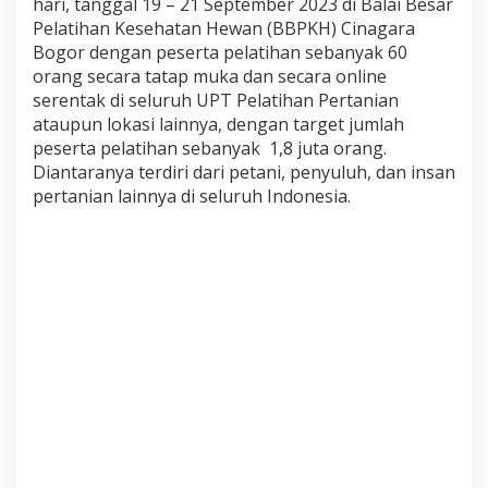
hari, tanggal 19 – 21 September 2023 di Balai Besar
a
Pelatihan Kesehatan Hewan (BBPKH) Cinagara
d
Bogor dengan peserta pelatihan sebanyak 60
i
K
orang secara tatap muka dan secara online
a
serentak di seluruh UPT Pelatihan Pertanian
t
ataupun lokasi lainnya, dengan target jumlah
a
peserta pelatihan sebanyak 1,8 juta orang.
K
u
Diantaranya terdiri dari petani, penyuluh, dan insan
n
pertanian lainnya di seluruh Indonesia.
c
i
u
n
t
u
k
M
e
n
i
n
g
k
a