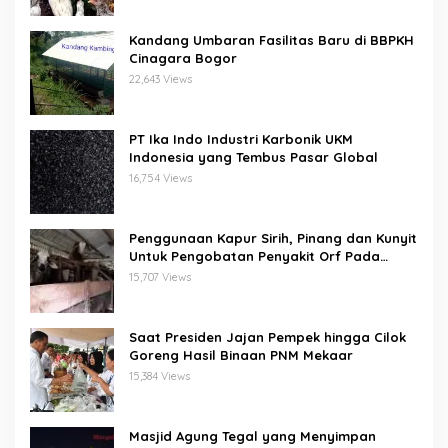
Kandang Umbaran Fasilitas Baru di BBPKH
Cinagara Bogor
22,643 Views
PT Ika Indo Industri Karbonik UKM
Indonesia yang Tembus Pasar Global
16,754 Views
Penggunaan Kapur Sirih, Pinang dan Kunyit
Untuk Pengobatan Penyakit Orf Pada
Domba/Kambing
15,707 Views
Saat Presiden Jajan Pempek hingga Cilok
Goreng Hasil Binaan PNM Mekaar
15,384 Views
Masjid Agung Tegal yang Menyimpan