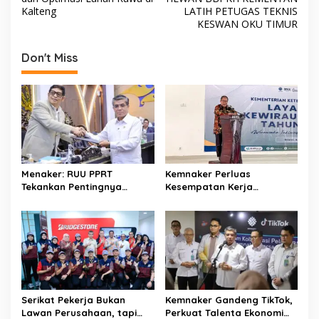
o
A
s
Kalteng
LATIH PETUGAS TEKNIS
o
p
t
KESWAN OKU TIMUR
k
p
n
Don't Miss
a
v
i
g
a
t
Menaker: RUU PPRT
Kemnaker Perluas
i
Tekankan Pentingnya
Kesempatan Kerja
o
Pelindungan Pekerja Rumah
Disabilitas lewat Pelatihan
Tangga
Wirausaha
n
Serikat Pekerja Bukan
Kemnaker Gandeng TikTok,
Lawan Perusahaan, tapi
Perkuat Talenta Ekonomi