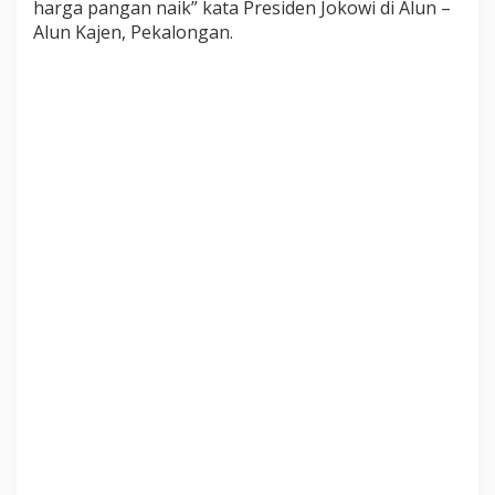
harga pangan naik” kata Presiden Jokowi di Alun –
h
Alun Kajen, Pekalongan.
a
n
R
i
b
u
P
e
t
a
n
i
,
P
e
n
y
u
l
u
h
&
B
a