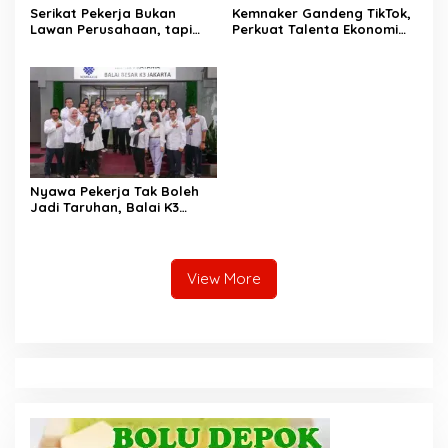
Serikat Pekerja Bukan
Kemnaker Gandeng TikTok,
Lawan Perusahaan, tapi
Perkuat Talenta Ekonomi
Penjaga Hak Pekerja
Digital dan Buka Peluang
Kerja Baru
Nyawa Pekerja Tak Boleh
Jadi Taruhan, Balai K3
Harus Cegah Kecelakaan
Kerja
View More