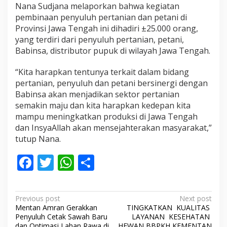
Nana Sudjana melaporkan bahwa kegiatan
pembinaan penyuluh pertanian dan petani di
Provinsi Jawa Tengah ini dihadiri ±25.000 orang,
yang terdiri dari penyuluh pertanian, petani,
Babinsa, distributor pupuk di wilayah Jawa Tengah.
“Kita harapkan tentunya terkait dalam bidang
pertanian, penyuluh dan petani bersinergi dengan
Babinsa akan menjadikan sektor pertanian
semakin maju dan kita harapkan kedepan kita
mampu meningkatkan produksi di Jawa Tengah
dan InsyaAllah akan mensejahterakan masyarakat,”
tutup Nana.
F
T
W
S
ac
w
h
h
e
itt
at
ar
P
Previous post
Next post
b
er
s
e
Mentan Amran Gerakkan
TINGKATKAN KUALITAS
o
Penyuluh Cetak Sawah Baru
LAYANAN KESEHATAN
dan Optimasi Lahan Rawa di
HEWAN BBPKH KEMENTAN