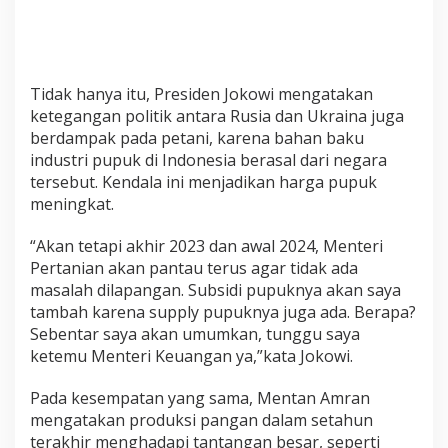
b
i
n
s
a
Tidak hanya itu, Presiden Jokowi mengatakan
S
ketegangan politik antara Rusia dan Ukraina juga
e
berdampak pada petani, karena bahan baku
-
J
industri pupuk di Indonesia berasal dari negara
a
tersebut. Kendala ini menjadikan harga pupuk
w
meningkat.
a
T
“Akan tetapi akhir 2023 dan awal 2024, Menteri
e
n
Pertanian akan pantau terus agar tidak ada
g
masalah dilapangan. Subsidi pupuknya akan saya
a
tambah karena supply pupuknya juga ada. Berapa?
h
Sebentar saya akan umumkan, tunggu saya
ketemu Menteri Keuangan ya,”kata Jokowi.
Pada kesempatan yang sama, Mentan Amran
mengatakan produksi pangan dalam setahun
terakhir menghadapi tantangan besar, seperti