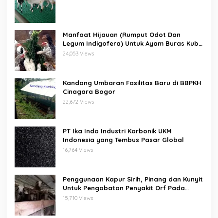
Manfaat Hijauan (Rumput Odot Dan
Legum Indigofera) Untuk Ayam Buras Kub
Dan Sensi
24,053 Views
Kandang Umbaran Fasilitas Baru di BBPKH
Cinagara Bogor
22,672 Views
PT Ika Indo Industri Karbonik UKM
Indonesia yang Tembus Pasar Global
16,764 Views
Penggunaan Kapur Sirih, Pinang dan Kunyit
Untuk Pengobatan Penyakit Orf Pada
Domba/Kambing
15,710 Views