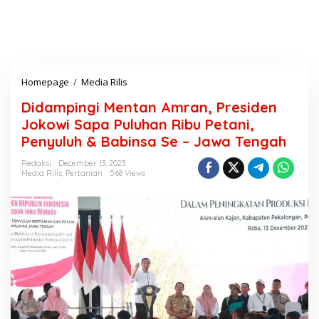
Homepage
/
Media Rilis
D
i
Didampingi Mentan Amran, Presiden
d
a
Jokowi Sapa Puluhan Ribu Petani,
m
Penyuluh & Babinsa Se – Jawa Tengah
p
i
Redaksi
December 13, 2023
n
Media Rilis
,
Pertanian
568 Views
g
i
M
e
n
t
a
n
A
m
r