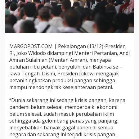
a
n
,
P
r
e
s
i
MARGOPOST.COM | Pekalongan (13/12)-Presiden
d
RI, Joko Widodo didampingi Menteri Pertanian, Andi
e
n
Amran Sulaiman (Mentan Amran), menyapa
J
puluhan ribu petani, penyuluh dan Babinsa se –
o
Jawa Tengah. Disini, Presiden Jokowi mengajak
k
petani tingkatkan produksi pangan sehingga
o
mampu mendongkrak kesejahteraan petani.
w
i
S
“Dunia sekarang ini sedang krisis pangan, karena
a
pandemi belum selesai, memperbaiki ekonomi
p
belum selesai, sudah masuk perubahan iklim
a
sehingga ada gelombang panas yang panjang,
P
u
menyebabkan banyak gagal panen di semua
l
negara dan sekarang ini terjadi krisis pangan ,
u