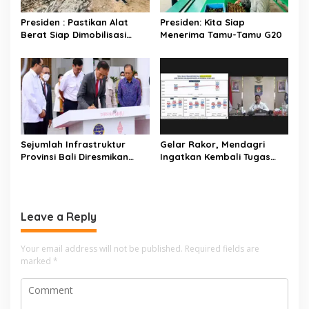
a
t
Presiden : Pastikan Alat
Presiden: Kita Siap
Berat Siap Dimobilisasi
Menerima Tamu-Tamu G20
i
untuk Evakuasi Korban
o
Gempa
n
Sejumlah Infrastruktur
Gelar Rakor, Mendagri
Provinsi Bali Diresmikan
Ingatkan Kembali Tugas
Presiden Jokowi
Utama dan Kewenangan
Penjabat Kepala Daerah
Leave a Reply
Your email address will not be published.
Required fields are
marked
*