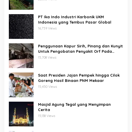
PT Ika Indo Industri Karbonik UKM
Indonesia yang Tembus Pasar Global
16,759 Views
Penggunaan Kapur Sirih, Pinang dan Kunyit
Untuk Pengobatan Penyakit Orf Pada
Domba/Kambing
15,708 Views
Saat Presiden Jajan Pempek hingga Cilok
Goreng Hasil Binaan PNM Mekaar
15,450 Views
Masjid Agung Tegal yang Menyimpan
Cerita
15,138 Views