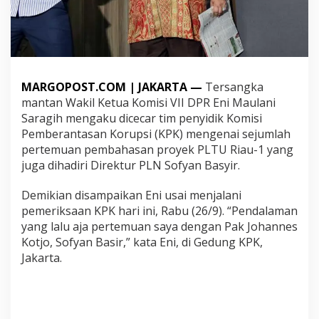
e
c
a
r
S
o
a
MARGOPOST.COM | JAKARTA —
Tersangka
l
mantan Wakil Ketua Komisi VII DPR Eni Maulani
P
Saragih mengaku dicecar tim penyidik Komisi
e
Pemberantasan Korupsi (KPK) mengenai sejumlah
r
t
pertemuan pembahasan proyek PLTU Riau-1 yang
e
juga dihadiri Direktur PLN Sofyan Basyir.
m
u
Demikian disampaikan Eni usai menjalani
a
pemeriksaan KPK hari ini, Rabu (26/9). “Pendalaman
n
d
yang lalu aja pertemuan saya dengan Pak Johannes
e
Kotjo, Sofyan Basir,” kata Eni, di Gedung KPK,
n
Jakarta.
g
a
n
S
o