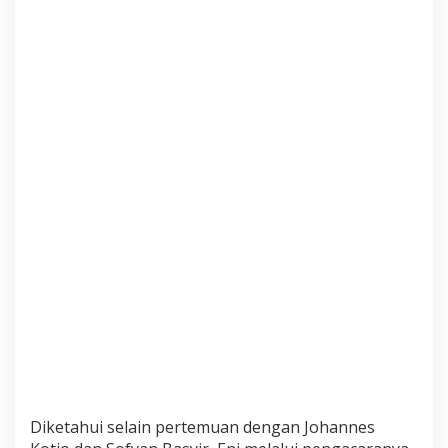
f
y
a
n
B
a
s
i
r
Diketahui selain pertemuan dengan Johannes