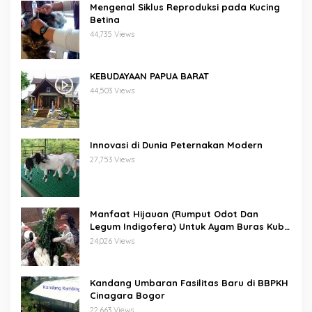
Mengenal Siklus Reproduksi pada Kucing
Betina
44,735 Views
KEBUDAYAAN PAPUA BARAT
44,503 Views
Innovasi di Dunia Peternakan Modern
27,753 Views
Manfaat Hijauan (Rumput Odot Dan
Legum Indigofera) Untuk Ayam Buras Kub
Dan Sensi
24,026 Views
Kandang Umbaran Fasilitas Baru di BBPKH
Cinagara Bogor
22,663 Views