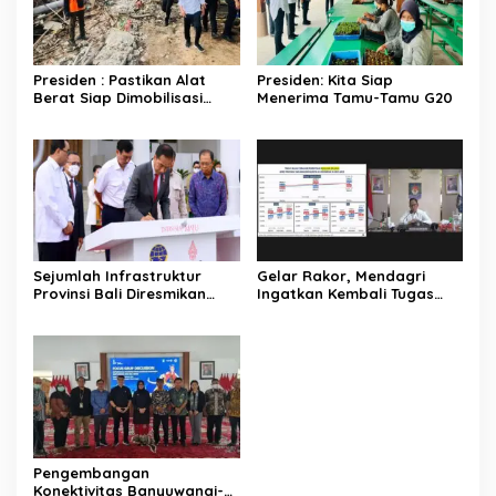
Presiden : Pastikan Alat
Presiden: Kita Siap
Berat Siap Dimobilisasi
Menerima Tamu-Tamu G20
untuk Evakuasi Korban
Gempa
Sejumlah Infrastruktur
Gelar Rakor, Mendagri
Provinsi Bali Diresmikan
Ingatkan Kembali Tugas
Presiden Jokowi
Utama dan Kewenangan
Penjabat Kepala Daerah
Pengembangan
Konektivitas Banyuwangi-