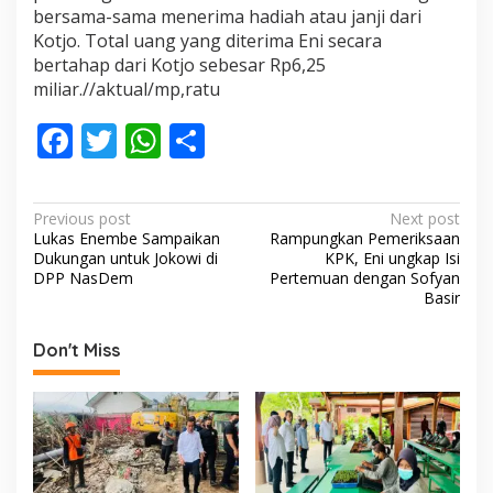
bersama-sama menerima hadiah atau janji dari
Kotjo. Total uang yang diterima Eni secara
bertahap dari Kotjo sebesar Rp6,25
miliar.//aktual/mp,ratu
F
T
W
S
ac
w
h
h
e
itt
at
ar
P
Previous post
Next post
b
er
s
e
Lukas Enembe Sampaikan
Rampungkan Pemeriksaan
o
Dukungan untuk Jokowi di
KPK, Eni ungkap Isi
o
A
s
DPP NasDem
Pertemuan dengan Sofyan
Basir
o
p
t
k
p
n
Don't Miss
a
v
i
g