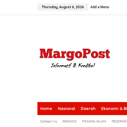
S
Add a Menu
k
Thursday, August 6, 2026
i
p
t
o
c
o
n
t
e
n
t
Home
Nasional
Daerah
Ekonomi & Bi
Contact Us
REDAKSI
PASANG IKLAN
PEDOMAN