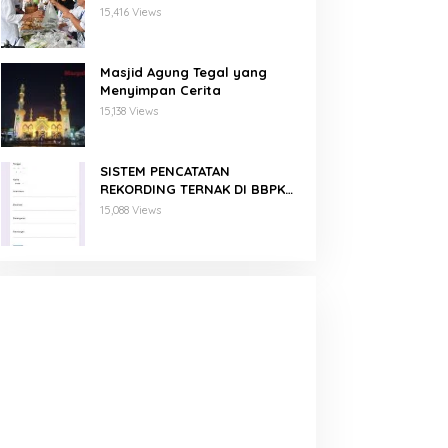
Binaan PNM Mekaar
15,416 Views
Masjid Agung Tegal yang
Menyimpan Cerita
15,138 Views
SISTEM PENCATATAN
REKORDING TERNAK DI BBPKH
MENGGUNAKAN GOOGLE FORM
15,088 Views