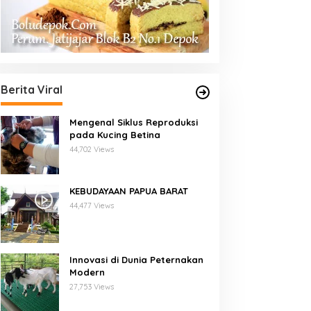
Berita Viral
Mengenal Siklus Reproduksi
pada Kucing Betina
44,702 Views
KEBUDAYAAN PAPUA BARAT
44,477 Views
Innovasi di Dunia Peternakan
Modern
27,753 Views