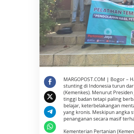
n
g
,
B
B
P
K
H
K
e
m
e
n
t
MARGOPOST.COM | Bogor – Hasil
e
stunting di Indonesia turun da
r
i
(Kemenkes). Menurut Presiden
a
tinggi badan tetapi paling b
n
belajar, keterbelakangan ment
P
yang kronis. Meskipun angka s
e
r
penanganan secara masif terhad
t
a
Kementerian Pertanian (Kement