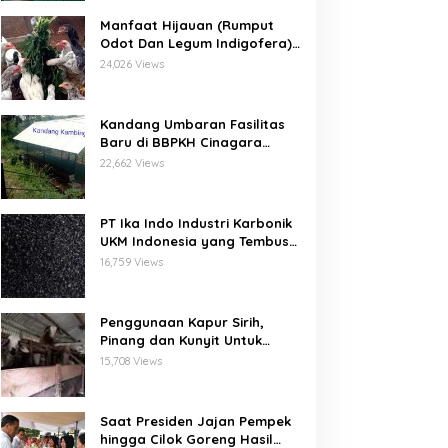
Manfaat Hijauan (Rumput
Odot Dan Legum Indigofera)
Untuk Ayam Buras Kub Dan
24,026 Views
Sensi
Kandang Umbaran Fasilitas
Baru di BBPKH Cinagara
Bogor
22,662 Views
PT Ika Indo Industri Karbonik
UKM Indonesia yang Tembus
Pasar Global
16,759 Views
Penggunaan Kapur Sirih,
Pinang dan Kunyit Untuk
Pengobatan Penyakit Orf
15,708 Views
Pada Domba/Kambing
Saat Presiden Jajan Pempek
hingga Cilok Goreng Hasil