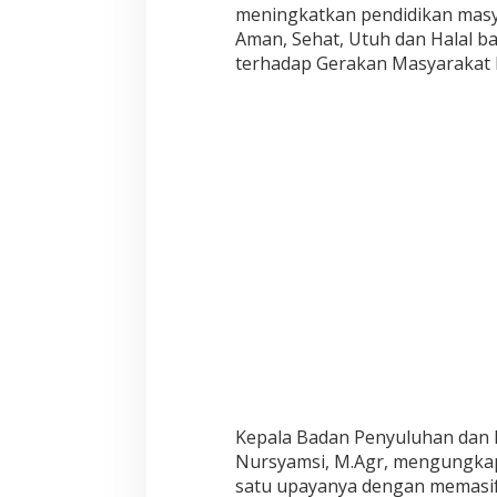
n
meningkatkan pendidikan mas
i
Aman, Sehat, Utuh dan Halal b
a
n
terhadap Gerakan Masyarakat 
T
i
n
g
k
a
t
k
a
n
K
a
p
a
s
i
t
a
Kepala Badan Penyuluhan dan P
s
Nursyamsi, M.Agr, mengungkap
S
D
satu upayanya dengan memasif