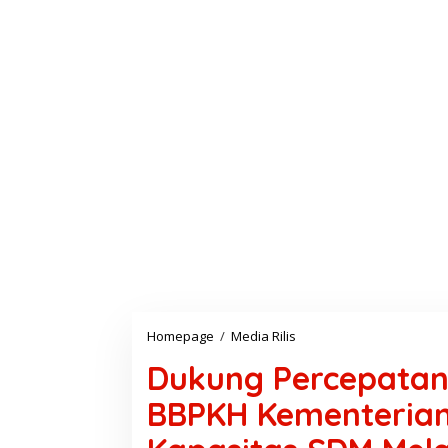
Homepage
/
Media Rilis
D
u
Dukung Percepatan
k
u
BBPKH Kementerian
n
g
P