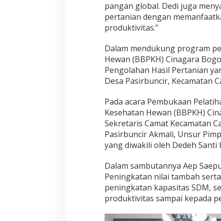
M
pangan global. Dedi juga meny
M
pertanian dengan memanfaatka
e
produktivitas.”
l
a
u
Dalam mendukung program peme
i
Hewan (BBPKH) Cinagara Bogor 
P
Pengolahan Hasil Pertanian ya
e
Desa Pasirbuncir, Kecamatan C
l
a
t
Pada acara Pembukaan Pelatihan
i
Kesehatan Hewan (BBPKH) Cinaga
h
Sekretaris Camat Kecamatan Ca
a
Pasirbuncir Akmali, Unsur Pi
n
P
yang diwakili oleh Dedeh Santi 
e
n
Dalam sambutannya Aep Saepu
g
Peningkatan nilai tambah serta
o
peningkatan kapasitas SDM, s
l
a
produktivitas sampai kepada 
h
a