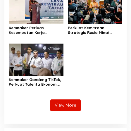
Kemnaker Perluas
Perkuat Kemitraan
Kesempatan Kerja
Strategis Rusia Minat
Disabilitas lewat Pelatihan
Investasi Kilang dan
Wirausaha
Storage Minyak, Siap
Perkuat Ketahanan Energi
RI
Kemnaker Gandeng TikTok,
Perkuat Talenta Ekonomi
Digital dan Buka Peluang
Kerja Baru
View More