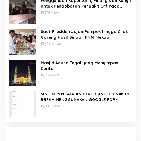
Penggunaan Kapur Sirih, Pinang dan Kunyit
Untuk Pengobatan Penyakit Orf Pada
Domba/Kambing
15,708 Views
Saat Presiden Jajan Pempek hingga Cilok
Goreng Hasil Binaan PNM Mekaar
15,457 Views
Masjid Agung Tegal yang Menyimpan
Cerita
15,139 Views
SISTEM PENCATATAN REKORDING TERNAK DI
BBPKH MENGGUNAKAN GOOGLE FORM
15,090 Views