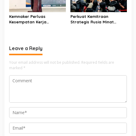
Kemnaker Perluas
Perkuat Kemitraan
Kesempatan Kerja
Strategis Rusia Minat
Disabilitas lewat Pelatihan
Investasi Kilang dan
Wirausaha
Storage Minyak, Siap
Perkuat Ketahanan Energi
RI
Leave a Reply
Your email address will not be published.
Required fields are
marked
*