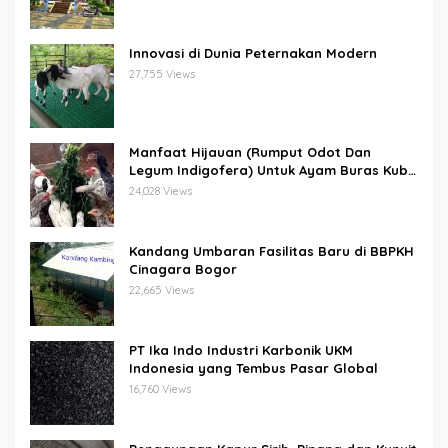
Innovasi di Dunia Peternakan Modern
27,755 Views
Manfaat Hijauan (Rumput Odot Dan
Legum Indigofera) Untuk Ayam Buras Kub
Dan Sensi
24,028 Views
Kandang Umbaran Fasilitas Baru di BBPKH
Cinagara Bogor
22,665 Views
PT Ika Indo Industri Karbonik UKM
Indonesia yang Tembus Pasar Global
16,760 Views