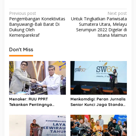
ac
w
h
h
e
itt
at
ar
P
Previous post
Next post
b
er
s
e
Pengembangan Konektivitas
Untuk Tingkatkan Pariwisata
o
Banyuwangi-Bali Barat Di
Sumatera Utara, Melayu
o
A
s
Dukung Oleh
Serumpun 2022 Digelar di
Kemenparekraf
Istana Maimun
o
p
t
k
p
n
Don't Miss
a
v
i
g
a
t
Menaker: RUU PPRT
Menkomdigi: Peran Jurnalis
Tekankan Pentingnya
Senior Kunci Jaga Standar
i
Pelindungan Pekerja Rumah
Kerja Jurnalistik Yang
o
Tangga
Berkualitas
n