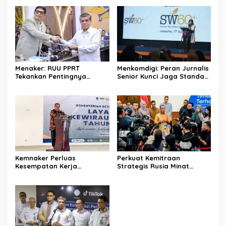
Menaker: RUU PPRT
Menkomdigi: Peran Jurnalis
Tekankan Pentingnya
Senior Kunci Jaga Standar
Pelindungan Pekerja Rumah
Kerja Jurnalistik Yang
Tangga
Berkualitas
Kemnaker Perluas
Perkuat Kemitraan
Kesempatan Kerja
Strategis Rusia Minat
Disabilitas lewat Pelatihan
Investasi Kilang dan
Wirausaha
Storage Minyak, Siap
Perkuat Ketahanan Energi
RI