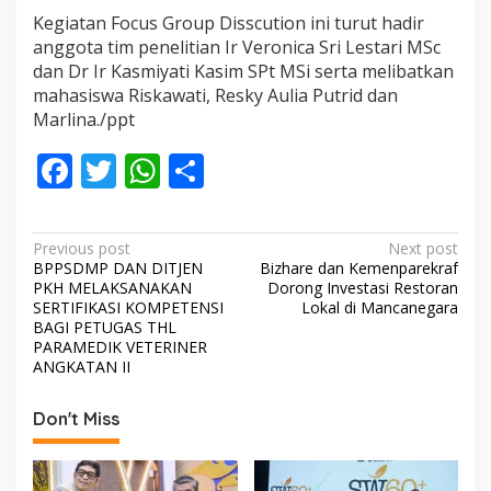
Kegiatan Focus Group Disscution ini turut hadir
anggota tim penelitian Ir Veronica Sri Lestari MSc
dan Dr Ir Kasmiyati Kasim SPt MSi serta melibatkan
mahasiswa Riskawati, Resky Aulia Putrid dan
Marlina./ppt
F
T
W
S
ac
w
h
h
e
itt
at
ar
P
Previous post
Next post
b
er
s
e
BPPSDMP DAN DITJEN
Bizhare dan Kemenparekraf
o
PKH MELAKSANAKAN
Dorong Investasi Restoran
o
A
s
SERTIFIKASI KOMPETENSI
Lokal di Mancanegara
BAGI PETUGAS THL
o
p
t
PARAMEDIK VETERINER
ANGKATAN II
k
p
n
a
Don't Miss
v
i