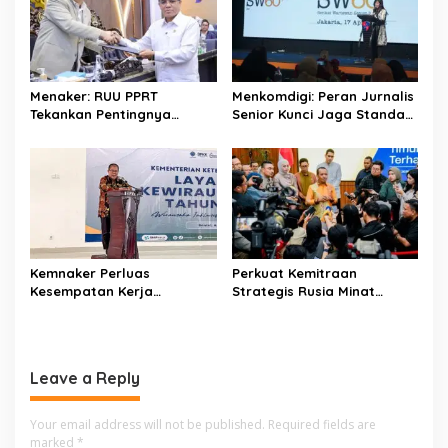
g
a
t
i
Menaker: RUU PPRT
Menkomdigi: Peran Jurnalis
o
Tekankan Pentingnya
Senior Kunci Jaga Standar
Pelindungan Pekerja Rumah
Kerja Jurnalistik Yang
n
Tangga
Berkualitas
Kemnaker Perluas
Perkuat Kemitraan
Kesempatan Kerja
Strategis Rusia Minat
Disabilitas lewat Pelatihan
Investasi Kilang dan
Wirausaha
Storage Minyak, Siap
Perkuat Ketahanan Energi
RI
Leave a Reply
Your email address will not be published.
Required fields are
marked
*