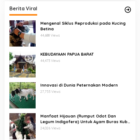
Berita Viral
Mengenal Siklus Reproduksi pada Kucing
Betina
44,688 Views
KEBUDAYAAN PAPUA BARAT
44,473 Views
Innovasi di Dunia Peternakan Modern
27,753 Views
Manfaat Hijauan (Rumput Odot Dan
Legum Indigofera) Untuk Ayam Buras Kub
Dan Sensi
24,026 Views