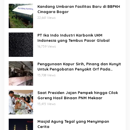
Kandang Umbaran Fasilitas Baru di BBPKH
Cinagara Bogor
22,661 Views
PT Ika Indo Industri Karbonik UKM
Indonesia yang Tembus Pasar Global
16,759 Views
Penggunaan Kapur Sirih, Pinang dan Kunyit
Untuk Pengobatan Penyakit Orf Pada
Domba/Kambing
15,708 Views
Saat Presiden Jajan Pempek hingga Cilok
Goreng Hasil Binaan PNM Mekaar
15,415 Views
Masjid Agung Tegal yang Menyimpan
Cerita