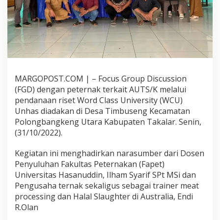
a
h
a
s
A
s
u
r
a
MARGOPOST.COM | – Focus Group Discussion
n
(FGD) dengan peternak terkait AUTS/K melalui
s
pendanaan riset Word Class University (WCU)
i
Unhas diadakan di Desa Timbuseng Kecamatan
U
s
Polongbangkeng Utara Kabupaten Takalar. Senin,
a
(31/10/2022).
h
a
Kegiatan ini menghadirkan narasumber dari Dosen
T
Penyuluhan Fakultas Peternakan (Fapet)
e
r
Universitas Hasanuddin, Ilham Syarif SPt MSi dan
n
Pengusaha ternak sekaligus sebagai trainer meat
a
processing dan Halal Slaughter di Australia, Endi
k
R.Olan
S
a