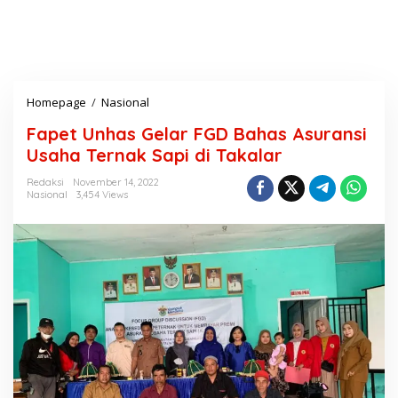
Homepage
/
Nasional
F
a
Fapet Unhas Gelar FGD Bahas Asuransi
p
e
Usaha Ternak Sapi di Takalar
t
U
Redaksi
November 14, 2022
Nasional
3,454 Views
n
h
a
s
G
e
l
a
r
F
G
D
B