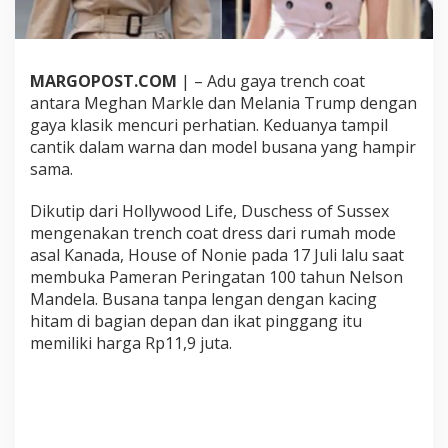
l
a
n
i
MARGOPOST.COM
| – Adu gaya trench coat
a
T
antara Meghan Markle dan Melania Trump dengan
r
gaya klasik mencuri perhatian. Keduanya tampil
u
cantik dalam warna dan model busana yang hampir
m
sama.
p
P
a
Dikutip dari Hollywood Life, Duschess of Sussex
k
mengenakan trench coat dress dari rumah mode
a
asal Kanada, House of Nonie pada 17 Juli lalu saat
i
membuka Pameran Peringatan 100 tahun Nelson
M
a
Mandela. Busana tanpa lengan dengan kacing
n
hitam di bagian depan dan ikat pinggang itu
t
memiliki harga Rp11,9 juta.
e
l
,
K
e
r