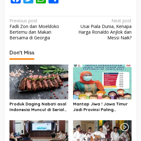
ac
w
h
h
e
itt
at
ar
P
Previous post
Next post
b
er
s
e
Fadli Zon dan Moeldoko
Usai Piala Dunia, Kenapa
o
Bertemu dan Makan
Harga Ronaldo Anjlok dan
o
A
s
Bersama di Georgia
Messi Naik?
o
p
t
Don't Miss
k
p
n
a
v
i
g
a
Produk Daging Nabati asal
Mantap Jiwa ! Jawa Timur
t
Indonesia Muncul di Serial
Jadi Provinsi Paling
‘Bling Empire’
Bahagia di Pulau Jawa
i
o
n