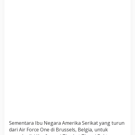
e
n
S
i
a
p
a
?
Sementara Ibu Negara Amerika Serikat yang turun
dari Air Force One di Brussels, Belgia, untuk