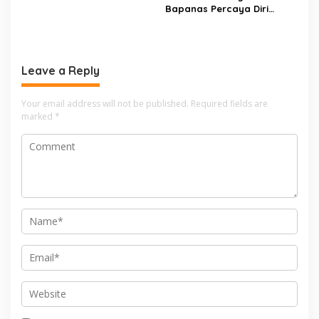
Bapanas Percaya Diri
Penopang Kemandirian
Terhadap Produksi Dalam
Pangan
Negeri
Leave a Reply
Your email address will not be published.
Required fields are
marked
*