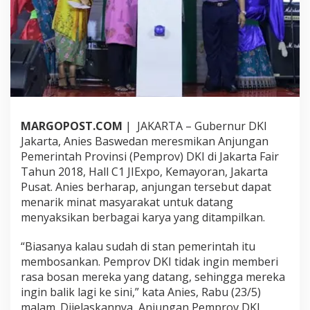
u
n
g
a
n
P
e
m
p
r
MARGOPOST.COM
| JAKARTA – Gubernur DKI
o
Jakarta, Anies Baswedan meresmikan Anjungan
v
Pemerintah Provinsi (Pemprov) DKI di Jakarta Fair
D
K
Tahun 2018, Hall C1 JIExpo, Kemayoran, Jakarta
I
Pusat. Anies berharap, anjungan tersebut dapat
d
menarik minat masyarakat untuk datang
i
menyaksikan berbagai karya yang ditampilkan.
J
a
k
“Biasanya kalau sudah di stan pemerintah itu
a
membosankan. Pemprov DKI tidak ingin memberi
r
rasa bosan mereka yang datang, sehingga mereka
t
ingin balik lagi ke sini,” kata Anies, Rabu (23/5)
a
F
malam. Dijelaskannya, Anjungan Pemprov DKI