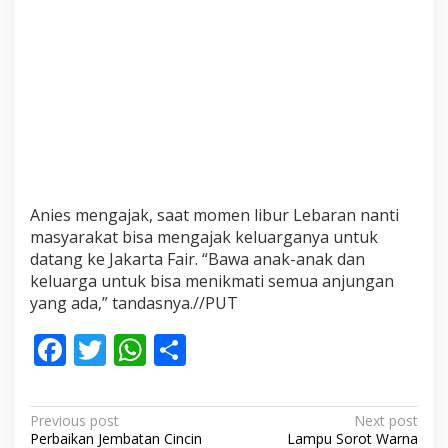
Anies mengajak, saat momen libur Lebaran nanti
masyarakat bisa mengajak keluarganya untuk
datang ke Jakarta Fair. “Bawa anak-anak dan
keluarga untuk bisa menikmati semua anjungan
yang ada,” tandasnya.//PUT
F
T
W
S
ac
w
h
h
e
itt
at
ar
P
Previous post
Next post
b
er
s
e
Perbaikan Jembatan Cincin
Lampu Sorot Warna