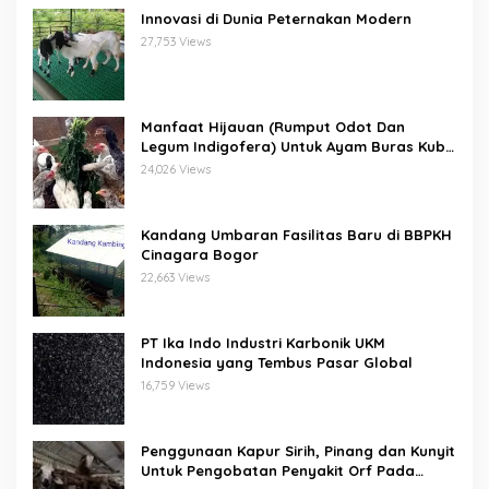
Innovasi di Dunia Peternakan Modern
27,753 Views
Manfaat Hijauan (Rumput Odot Dan
Legum Indigofera) Untuk Ayam Buras Kub
Dan Sensi
24,026 Views
Kandang Umbaran Fasilitas Baru di BBPKH
Cinagara Bogor
22,663 Views
PT Ika Indo Industri Karbonik UKM
Indonesia yang Tembus Pasar Global
16,759 Views
Penggunaan Kapur Sirih, Pinang dan Kunyit
Untuk Pengobatan Penyakit Orf Pada