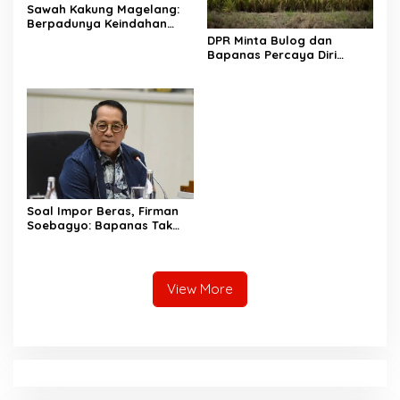
Sawah Kakung Magelang:
Berpadunya Keindahan
Alam dan Agrowisata
DPR Minta Bulog dan
Penopang Kemandirian
Bapanas Percaya Diri
Pangan
Terhadap Produksi Dalam
Negeri
Soal Impor Beras, Firman
Soebagyo: Bapanas Tak
Paham Filosofi dan Roh UU
Pangan
View More