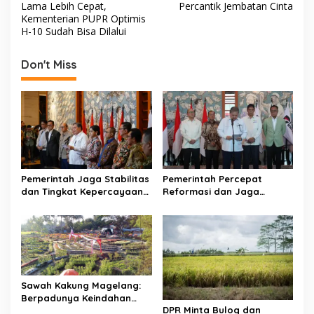
o
Lama Lebih Cepat,
Percantik Jembatan Cinta
o
A
s
Kementerian PUPR Optimis
H-10 Sudah Bisa Dilalui
o
p
t
k
p
n
Don't Miss
a
v
i
g
a
t
Pemerintah Jaga Stabilitas
Pemerintah Percepat
dan Tingkat Kepercayaan
Reformasi dan Jaga
i
Investor, Integritas Pasar
Kredibilitas IHSG, Respons
o
Modal Jadi Perhatian
Dinamika Pasar Modal
Utama
Yang Bergejolak
n
Sawah Kakung Magelang:
Berpadunya Keindahan
DPR Minta Bulog dan
Alam dan Agrowisata