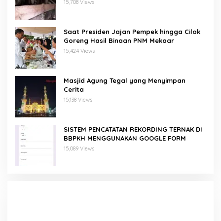
Domba/Kambing
15,708 Views
Saat Presiden Jajan Pempek hingga Cilok
Goreng Hasil Binaan PNM Mekaar
15,424 Views
Masjid Agung Tegal yang Menyimpan
Cerita
15,138 Views
SISTEM PENCATATAN REKORDING TERNAK DI
BBPKH MENGGUNAKAN GOOGLE FORM
15,089 Views