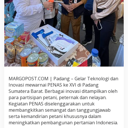
a
m
b
i
n
g
D
o
m
b
a
,
P
4
S
MARGOPOST.COM | Padang – Gelar Teknologi dan
K
Inovasi mewarnai PENAS ke XVI di Padang
e
m
Sumatera Barat. Berbagai inovasi ditampilkan oleh
e
para partisipan petani, peternak dan nelayan.
n
Kegiatan PENAS diselenggarakan untuk
t
membangkitkan semangat dan tanggungjawab
a
n
serta kemandirian petani khususnya dalam
M
meningkatkan pembangunan pertanian Indonesia.
e