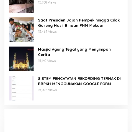
Domba/Kambing
15,708 Views
Saat Presiden Jajan Pempek hingga Cilok
Goreng Hasil Binaan PNM Mekaar
15,469 Views
Masjid Agung Tegal yang Menyimpan
Cerita
15,140 Views
SISTEM PENCATATAN REKORDING TERNAK DI
BBPKH MENGGUNAKAN GOOGLE FORM
15,092 Views