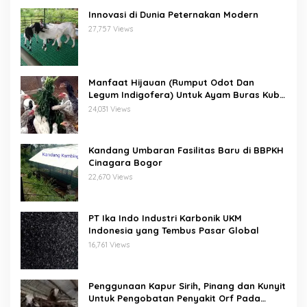
Innovasi di Dunia Peternakan Modern
27,757 Views
Manfaat Hijauan (Rumput Odot Dan
Legum Indigofera) Untuk Ayam Buras Kub
Dan Sensi
24,031 Views
Kandang Umbaran Fasilitas Baru di BBPKH
Cinagara Bogor
22,670 Views
PT Ika Indo Industri Karbonik UKM
Indonesia yang Tembus Pasar Global
16,761 Views
Penggunaan Kapur Sirih, Pinang dan Kunyit
Untuk Pengobatan Penyakit Orf Pada