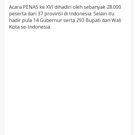
n
Acara PENAS ke XVI dihadiri oleh sebanyak 28.000
g
peserta dari 37 provinsi di Indonesia. Selain itu
g
e
hadir pula 14 Gubernur serta 293 Bupati dan Wali
m
Kota se-Indonesia.
p
a
r
k
a
n
P
E
N
A
S
X
V
I
d
i
P
a
d
a