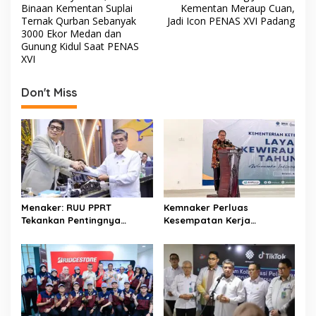
o
A
s
Binaan Kementan Suplai
Kementan Meraup Cuan,
Ternak Qurban Sebanyak
Jadi Icon PENAS XVI Padang
o
p
t
3000 Ekor Medan dan
Gunung Kidul Saat PENAS
k
p
n
XVI
a
v
Don't Miss
i
g
a
t
i
o
Menaker: RUU PPRT
Kemnaker Perluas
Tekankan Pentingnya
Kesempatan Kerja
n
Pelindungan Pekerja Rumah
Disabilitas lewat Pelatihan
Tangga
Wirausaha