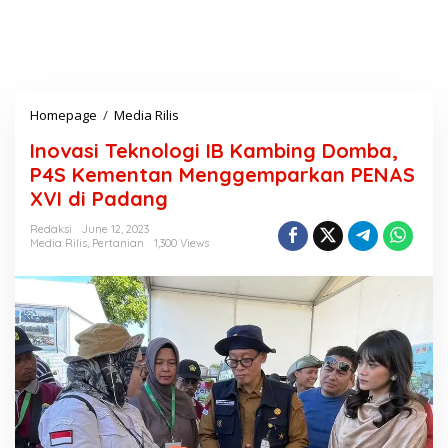
Homepage
/
Media Rilis
I
n
Inovasi Teknologi IB Kambing Domba,
o
v
P4S Kementan Menggemparkan PENAS
a
XVI di Padang
s
i
Redaksi
June 12, 2023
T
Media Rilis
,
Pertanian
1,300 Views
e
k
n
o
l
o
g
i
I
B
K