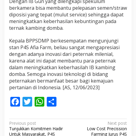
Dengan IB Gun yang dilengkapi spekulum
berkamera bisa membantu pelepasan semen/straw
diposisi yang tepat (mulut service) sehingga dapat
meningkatkan keberhasilan kebuntingan pada
ternak kambing domba.
Kepala BPPSDMP berkesempatan mengunjungi
stan P4S Afia Farm, beliau sangat mengapresiasi
dengan adanya inovasi dari peternak milenial,
karena alat ini dapat membantu para peternak
dalam meningkatkan keberhasilah IB kambing
domba. Semoga inovasi teknologi di bidang
peternakan bermanfaat besar bagi kemajuan
pertanian di Indonesia. [AS, 12/06/2023]
F
T
W
S
ac
w
h
h
e
itt
at
ar
P
Previous post
Next post
b
er
s
e
Tunjukkan Komitmen Hadir
Low Cost Precission
o
Untuk Masyarakat, P4S
Farming Jurus P4S