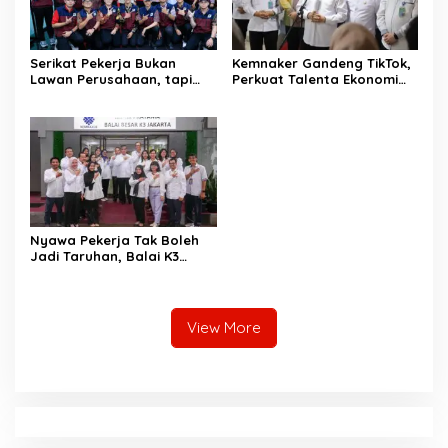
Serikat Pekerja Bukan
Kemnaker Gandeng TikTok,
Lawan Perusahaan, tapi
Perkuat Talenta Ekonomi
Penjaga Hak Pekerja
Digital dan Buka Peluang
Kerja Baru
Nyawa Pekerja Tak Boleh
Jadi Taruhan, Balai K3
Harus Cegah Kecelakaan
Kerja
View More