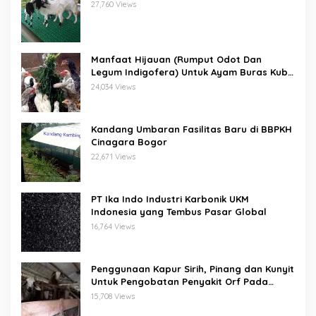
27,760 Views
Manfaat Hijauan (Rumput Odot Dan
Legum Indigofera) Untuk Ayam Buras Kub
Dan Sensi
24,034 Views
Kandang Umbaran Fasilitas Baru di BBPKH
Cinagara Bogor
22,671 Views
PT Ika Indo Industri Karbonik UKM
Indonesia yang Tembus Pasar Global
16,764 Views
Penggunaan Kapur Sirih, Pinang dan Kunyit
Untuk Pengobatan Penyakit Orf Pada
Domba/Kambing
15,708 Views