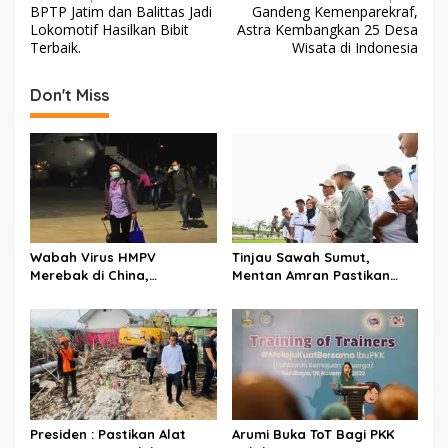
b
er
s
e
BPTP Jatim dan Balittas Jadi
Gandeng Kemenparekraf,
o
Lokomotif Hasilkan Bibit
Astra Kembangkan 25 Desa
o
A
s
Terbaik.
Wisata di Indonesia
o
p
t
Don't Miss
k
p
n
a
v
i
g
a
Wabah Virus HMPV
Tinjau Sawah Sumut,
t
Merebak di China,
Mentan Amran Pastikan
Kemenkes Imbau Publik
Program Swasembada
i
untuk Waspada dan
Lewat Oplah dan Cetak
o
Terapkan Protokol
Sawah Berjalan Lancar
Kesehatan
n
Presiden : Pastikan Alat
Arumi Buka ToT Bagi PKK