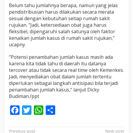
Belum tahu jumlahnya berapa, namun yang jelas
pendistribusian harus dilakukan secara merata
sesuai dengan kebutuhan setiap rumah sakit
rujukan. “Jadi, ketersediaan obat juga harus
fleksibel, dipengaruhi salah satunya oleh faktor
kenaikan jumlah kasus di rumah sakit rujukan,”
ucapny.
“Potensi penambahan jumlah kasus masih ada
karena kita tidak tahu di daerah itu datanya
tercover atau tidak secara real time oleh Kemenkes.
Jadi, menyediakan obat dalam jumlah tertentu
diperlukan sebagai langkah antisipasi bila terjadi
penambahan jumlah kasus,” lanjut Dicky
Budiman./ppt
F
T
W
S
ac
w
h
h
e
itt
at
ar
P
Previous post
Next post