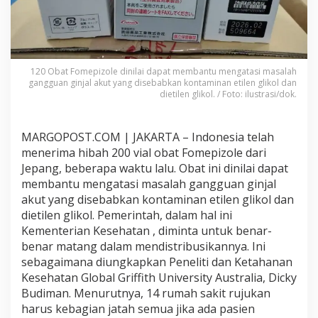
l
o
k
a
s
i
120 Obat Fomepizole dinilai dapat membantu mengatasi masalah
gangguan ginjal akut yang disebabkan kontaminan etilen glikol dan
k
dietilen glikol. / Foto: ilustrasi/dok.
a
n
O
b
MARGOPOST.COM | JAKARTA – Indonesia telah
a
menerima hibah 200 vial obat Fomepizole dari
t
Jepang, beberapa waktu lalu. Obat ini dinilai dapat
G
membantu mengatasi masalah gangguan ginjal
a
akut yang disebabkan kontaminan etilen glikol dan
n
g
dietilen glikol. Pemerintah, dalam hal ini
g
Kementerian Kesehatan , diminta untuk benar-
u
benar matang dalam mendistribusikannya. Ini
a
sebagaimana diungkapkan Peneliti dan Ketahanan
n
G
Kesehatan Global Griffith University Australia, Dicky
i
Budiman. Menurutnya, 14 rumah sakit rujukan
n
harus kebagian jatah semua jika ada pasien
j