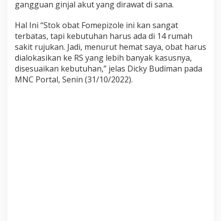
gangguan ginjal akut yang dirawat di sana.
a
l
A
Hal Ini “Stok obat Fomepizole ini kan sangat
k
terbatas, tapi kebutuhan harus ada di 14 rumah
u
sakit rujukan. Jadi, menurut hemat saya, obat harus
t
dialokasikan ke RS yang lebih banyak kasusnya,
k
disesuaikan kebutuhan,” jelas Dicky Budiman pada
e
1
MNC Portal, Senin (31/10/2022).
4
R
S
R
u
j
u
k
a
n