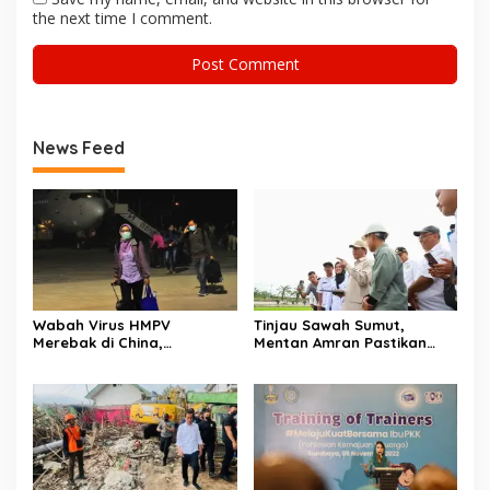
the next time I comment.
News Feed
Wabah Virus HMPV
Tinjau Sawah Sumut,
Merebak di China,
Mentan Amran Pastikan
Kemenkes Imbau Publik
Program Swasembada
untuk Waspada dan
Lewat Oplah dan Cetak
Terapkan Protokol
Sawah Berjalan Lancar
Kesehatan