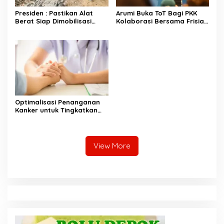
Presiden : Pastikan Alat
Arumi Buka ToT Bagi PKK
Berat Siap Dimobilisasi
Kolaborasi Bersama Frisian
untuk Evakuasi Korban
Flag Indonesia, Upaya
Gempa
Tekan Stunting
Optimalisasi Penanganan
Kanker untuk Tingkatkan
Harapan Hidup Pasien
View More