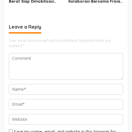
Berat Siap Dimobilisasi
Kolaborasi Bersama Frisian
untuk Evakuasi Korban
Flag Indonesia, Upaya
Gempa
Tekan Stunting
Leave a Reply
Your email address will not be published.
Required fields are
marked
*
Save my name, email, and website in this browser for