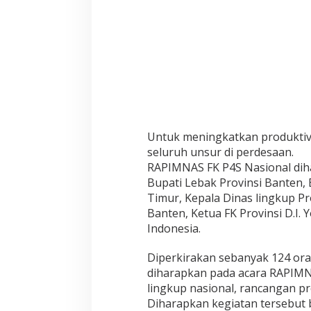
F
O
R
U
M
K
O
M
U
N
I
Untuk meningkatkan produktivi
K
A
seluruh unsur di perdesaan.
S
RAPIMNAS FK P4S Nasional dih
I
Bupati Lebak Provinsi Banten,
P
Timur, Kepala Dinas lingkup Pr
4
Banten, Ketua FK Provinsi D.I.
S
N
Indonesia.
A
S
Diperkirakan sebanyak 124 ora
I
diharapkan pada acara RAPIMN
O
lingkup nasional, rancangan
N
A
Diharapkan kegiatan tersebut 