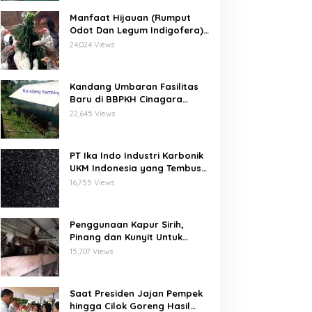
Manfaat Hijauan (Rumput
Odot Dan Legum Indigofera)
Untuk Ayam Buras Kub Dan
24,024 Views
Sensi
Kandang Umbaran Fasilitas
Baru di BBPKH Cinagara
Bogor
22,645 Views
PT Ika Indo Industri Karbonik
UKM Indonesia yang Tembus
Pasar Global
16,755 Views
Penggunaan Kapur Sirih,
Pinang dan Kunyit Untuk
Pengobatan Penyakit Orf
15,707 Views
Pada Domba/Kambing
Saat Presiden Jajan Pempek
hingga Cilok Goreng Hasil