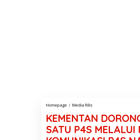
Homepage
/
Media Rilis
K
E
KEMENTAN DORONG
M
E
SATU P4S MELALUI
N
T
A