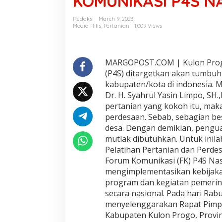
KOMUNIKASI P4S N
N
D
Redaksi
March 9, 2023
O
Media Rilis
,
Pertanian
1,009 Views
R
O
N
G
MARGOPOST.COM | Kulon Progo
P
(P4S) ditargetkan akan tumbuh 
R
kabupaten/kota di indonesia. M
O
Dr. H. Syahrul Yasin Limpo, S
G
pertanian yang kokoh itu, mak
R
A
perdesaan. Sebab, sebagian be
M
desa. Dengan demikian, pengua
S
mutlak dibutuhkan. Untuk inil
A
Pelatihan Pertanian dan Perde
T
U
Forum Komunikasi (FK) P4S Nas
D
mengimplementasikan kebijak
E
program dan kegiatan pemerin
S
secara nasional. Pada hari Rabu
A
menyelenggarakan Rapat Pimpi
S
A
Kabupaten Kulon Progo, Provin
T