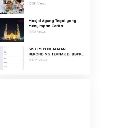
Binaan PNM Mekaar
15,391 Views
Masjid Agung Tegal yang
Menyimpan Cerita
15,136 Views
SISTEM PENCATATAN
REKORDING TERNAK DI BBPKH
MENGGUNAKAN GOOGLE FORM
15,085 Views