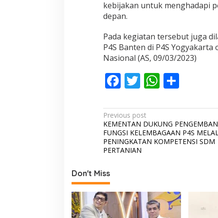
L
kebijakan untuk menghadapi p
depan.
Pada kegiatan tersebut juga d
P4S Banten di P4S Yogyakarta 
Nasional (AS, 09/03/2023)
F
T
W
S
ac
w
h
h
e
itt
at
ar
P
Previous post
b
er
s
e
KEMENTAN DUKUNG PENGEMBA
o
FUNGSI KELEMBAGAAN P4S MELAL
o
A
s
PENINGKATAN KOMPETENSI SDM
PERTANIAN
o
p
t
k
p
n
Don't Miss
a
v
i