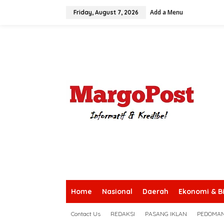
S
Add a Menu
k
Friday, August 7, 2026
i
p
t
o
c
o
n
t
e
n
t
Home
Nasional
Daerah
Ekonomi & Bi
Contact Us
REDAKSI
PASANG IKLAN
PEDOMAN