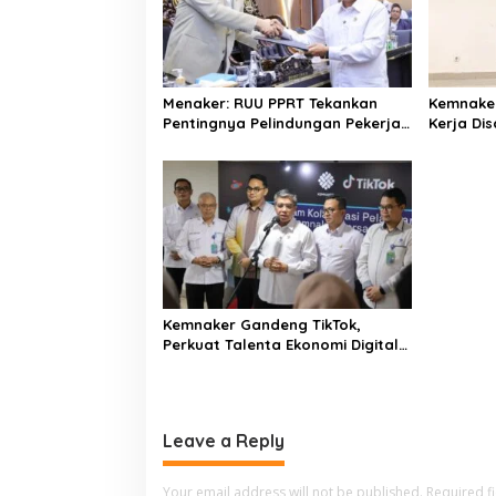
g
a
t
i
Menaker: RUU PPRT Tekankan
Kemnake
Pentingnya Pelindungan Pekerja
Kerja Dis
o
Rumah Tangga
Wirausa
n
Kemnaker Gandeng TikTok,
Perkuat Talenta Ekonomi Digital
dan Buka Peluang Kerja Baru
Leave a Reply
Your email address will not be published.
Required f