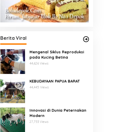
Berita Viral
Mengenal Siklus Reproduksi
pada Kucing Betina
44,626 Views
KEBUDAYAAN PAPUA BARAT
44,445 Views
Innovasi di Dunia Peternakan
Modern
27,753 Views