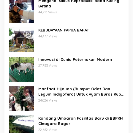
Mengenal Siklus Reproduksi pada Kucing
Betina
44,713 Views
KEBUDAYAAN PAPUA BARAT
44,477 Views
Innovasi di Dunia Peternakan Modern
27,753 Views
Manfaat Hijauan (Rumput Odot Dan
Legum Indigofera) Untuk Ayam Buras Kub
Dan Sensi
24,026 Views
Kandang Umbaran Fasilitas Baru di BBPKH
Cinagara Bogor
22,662 Views