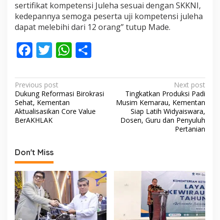
sertifikat kompetensi Juleha sesuai dengan SKKNI,
kedepannya semoga peserta uji kompetensi juleha
dapat melebihi dari 12 orang” tutup Made.
F
T
W
S
ac
w
h
h
e
itt
at
ar
P
Previous post
Next post
b
er
s
e
Dukung Reformasi Birokrasi
Tingkatkan Produksi Padi
o
Sehat, Kementan
Musim Kemarau, Kementan
o
A
s
Aktualisasikan Core Value
Siap Latih Widyaiswara,
BerAKHLAK
Dosen, Guru dan Penyuluh
o
p
t
Pertanian
k
p
n
Don't Miss
a
v
i
g
a