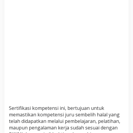
i
o
n
a
l
Sertifikasi kompetensi ini, bertujuan untuk
memastikan kompetensi juru sembelih halal yang
telah didapatkan melalui pembelajaran, pelatihan,
maupun pengalaman kerja sudah sesuai dengan