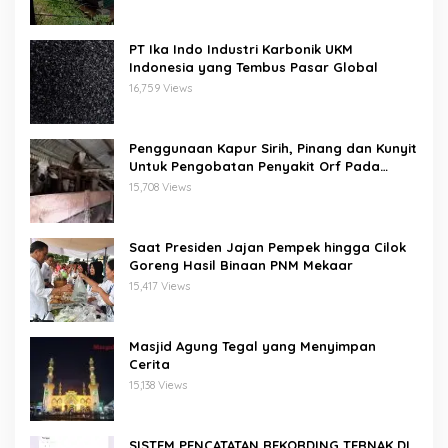
PT Ika Indo Industri Karbonik UKM
Indonesia yang Tembus Pasar Global
16,759 Views
Penggunaan Kapur Sirih, Pinang dan Kunyit
Untuk Pengobatan Penyakit Orf Pada
Domba/Kambing
15,708 Views
Saat Presiden Jajan Pempek hingga Cilok
Goreng Hasil Binaan PNM Mekaar
15,417 Views
Masjid Agung Tegal yang Menyimpan
Cerita
15,138 Views
SISTEM PENCATATAN REKORDING TERNAK DI