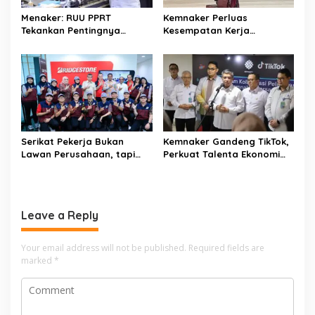
t
Menaker: RUU PPRT
Kemnaker Perluas
i
Tekankan Pentingnya
Kesempatan Kerja
o
Pelindungan Pekerja Rumah
Disabilitas lewat Pelatihan
Tangga
Wirausaha
n
Serikat Pekerja Bukan
Kemnaker Gandeng TikTok,
Lawan Perusahaan, tapi
Perkuat Talenta Ekonomi
Penjaga Hak Pekerja
Digital dan Buka Peluang
Kerja Baru
Leave a Reply
Your email address will not be published.
Required fields are
marked
*