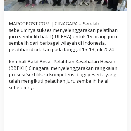
k
J
u
r
MARGOPOST.COM | CINAGARA – Setelah
u
S
sebelumnya sukses menyelenggarakan pelatihan
e
juru sembelih halal (JULEHA) untuk 15 orang juru
m
sembelih dari berbagai wilayah di Indonesia,
b
pelatihan diadakan pada tanggal 15-18 Juli 2024.
e
l
i
Kembali Balai Besar Pelatihan Kesehatan Hewan
h
(BBPKH) Cinagara, menyelenggarakan rangkaian
H
prosesi Sertifikasi Kompetensi bagi peserta yang
a
telah mengikuti pelatihan juru sembelih halal
l
a
sebelumnya.
l
P
r
o
f
e
s
s