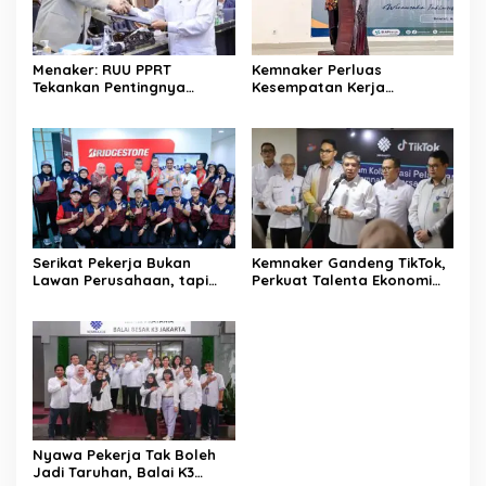
Menaker: RUU PPRT
Kemnaker Perluas
Tekankan Pentingnya
Kesempatan Kerja
Pelindungan Pekerja Rumah
Disabilitas lewat Pelatihan
Tangga
Wirausaha
Serikat Pekerja Bukan
Kemnaker Gandeng TikTok,
Lawan Perusahaan, tapi
Perkuat Talenta Ekonomi
Penjaga Hak Pekerja
Digital dan Buka Peluang
Kerja Baru
Nyawa Pekerja Tak Boleh
Jadi Taruhan, Balai K3