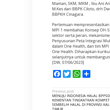
Maman, SKM, MKM , Ibu Ani Ani
M.Kes dari BBPK Ciloto, drh Dwi
BBPKH Cinagara.
Pertemuan mempresentasikan dr
MPI 1 membahas Konsep OH-SMAR
sektor serta peran, mekanism
Penyusunan Peta Integrasi Mu
dalam One Health, dan tim MPI
One Health. Diharapkan kurikul
selanjutnya untuk membangun p
[DW, 07/06/2023]
F
T
W
S
ac
w
h
h
e
itt
at
ar
P
Previous post
b
er
s
e
MENUJU INDONESIA HALAL BPPS
o
KEMENTAN TINGKATKAN KOMPETE
o
A
s
SEMBELIH HALAL DI PROVINSI KA
TIMUR