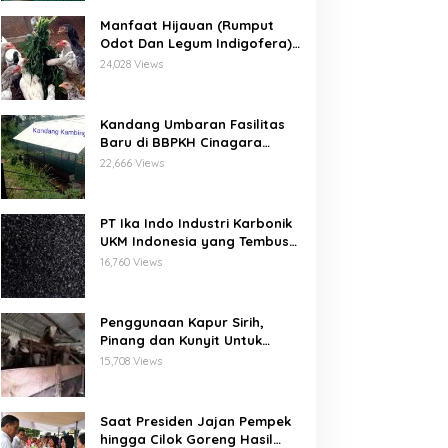
Manfaat Hijauan (Rumput
Odot Dan Legum Indigofera)
Untuk Ayam Buras Kub Dan
24,028 Views
Sensi
Kandang Umbaran Fasilitas
Baru di BBPKH Cinagara
Bogor
22,666 Views
PT Ika Indo Industri Karbonik
UKM Indonesia yang Tembus
Pasar Global
16,760 Views
Penggunaan Kapur Sirih,
Pinang dan Kunyit Untuk
Pengobatan Penyakit Orf
15,708 Views
Pada Domba/Kambing
Saat Presiden Jajan Pempek
hingga Cilok Goreng Hasil