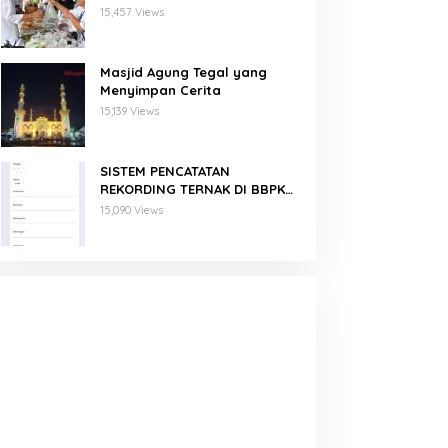
Binaan PNM Mekaar
15,457 Views
Masjid Agung Tegal yang
Menyimpan Cerita
15,139 Views
SISTEM PENCATATAN
REKORDING TERNAK DI BBPKH
MENGGUNAKAN GOOGLE FORM
15,090 Views