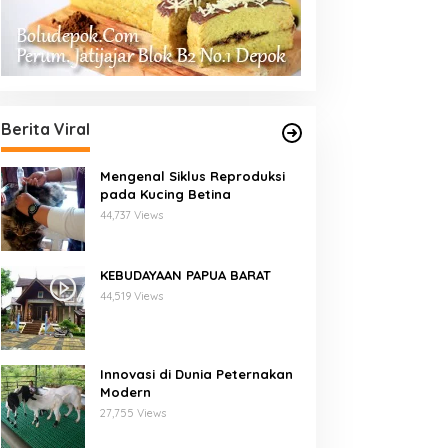
Berita Viral
Mengenal Siklus Reproduksi
pada Kucing Betina
44,737 Views
KEBUDAYAAN PAPUA BARAT
44,519 Views
Innovasi di Dunia Peternakan
Modern
27,755 Views