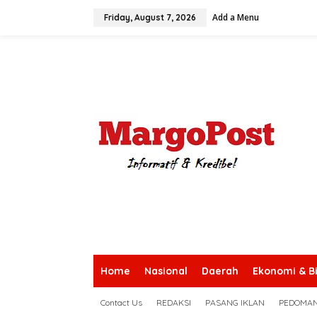
S
Add a Menu
k
Friday, August 7, 2026
i
p
t
o
c
o
n
t
e
n
t
Home
Nasional
Daerah
Ekonomi & Bi
Contact Us
REDAKSI
PASANG IKLAN
PEDOMAN