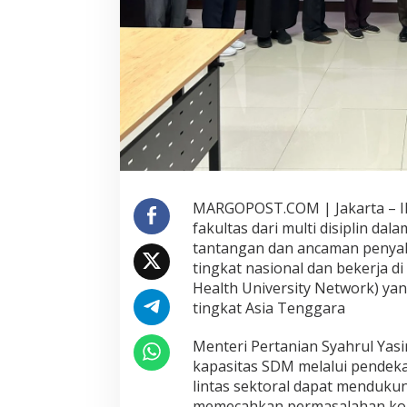
C
I
L
O
T
O
S
U
S
U
N
K
MARGOPOST.COM | Jakarta – 
U
fakultas dari multi disiplin d
R
I
tantangan dan ancaman penyak
K
tingkat nasional dan bekerja 
U
Health University Network) ya
L
tingkat Asia Tenggara
U
M
D
Menteri Pertanian Syahrul Ya
A
kapasitas SDM melalui pendeka
N
lintas sektoral dapat menduk
M
memecahkan permasalahan kom