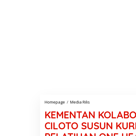
Homepage
/
Media Rilis
K
E
KEMENTAN KOLABO
M
E
CILOTO SUSUN KU
N
T
A