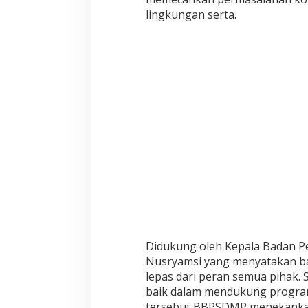
O
D
lingkungan serta.
U
L
P
E
L
A
T
I
H
A
N
O
N
E
H
E
A
L
Didukung oleh Kepala Badan 
T
Nusryamsi yang menyatakan b
H
S
lepas dari peran semua pihak.
M
baik dalam mendukung progra
A
tersebut BBPSDMP menekankan 