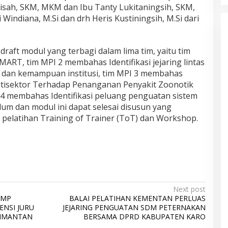
sah, SKM, MKM dan Ibu Tanty Lukitaningsih, SKM,
 Windiana, M.Si dan drh Heris Kustiningsih, M.Si dari
aft modul yang terbagi dalam lima tim, yaitu tim
T, tim MPI 2 membahas Identifikasi jejaring lintas
e dan kemampuan institusi, tim MPI 3 membahas
ltisektor Terhadap Penanganan Penyakit Zoonotik
 4 membahas Identifikasi peluang penguatan sistem
um dan modul ini dapat selesai disusun yang
elatihan Training of Trainer (ToT) dan Workshop.
Next post
DMP
BALAI PELATIHAN KEMENTAN PERLUAS
NSI JURU
JEJARING PENGUATAN SDM PETERNAKAN
LIMANTAN
BERSAMA DPRD KABUPATEN KARO