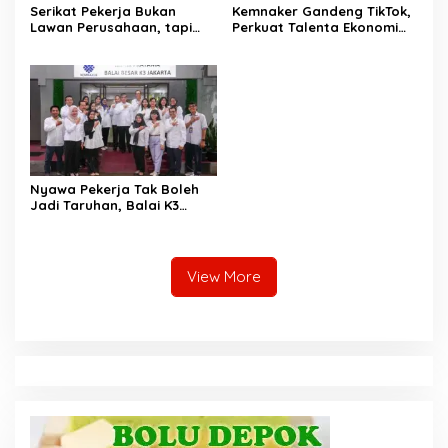
Serikat Pekerja Bukan
Kemnaker Gandeng TikTok,
Lawan Perusahaan, tapi
Perkuat Talenta Ekonomi
Penjaga Hak Pekerja
Digital dan Buka Peluang
Kerja Baru
Nyawa Pekerja Tak Boleh
Jadi Taruhan, Balai K3
Harus Cegah Kecelakaan
Kerja
View More