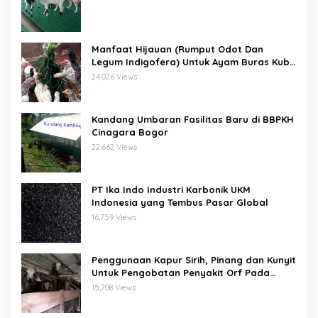
Manfaat Hijauan (Rumput Odot Dan
Legum Indigofera) Untuk Ayam Buras Kub
Dan Sensi
24,026 Views
Kandang Umbaran Fasilitas Baru di BBPKH
Cinagara Bogor
22,662 Views
PT Ika Indo Industri Karbonik UKM
Indonesia yang Tembus Pasar Global
16,759 Views
Penggunaan Kapur Sirih, Pinang dan Kunyit
Untuk Pengobatan Penyakit Orf Pada
Domba/Kambing
15,708 Views