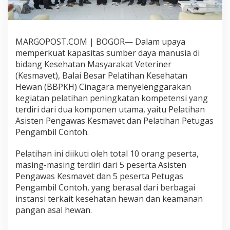
s
B
i
d
MARGOPOST.COM | BOGOR— Dalam upaya
a
n
memperkuat kapasitas sumber daya manusia di
g
bidang Kesehatan Masyarakat Veteriner
K
(Kesmavet), Balai Besar Pelatihan Kesehatan
e
Hewan (BBPKH) Cinagara menyelenggarakan
s
e
kegiatan pelatihan peningkatan kompetensi yang
h
terdiri dari dua komponen utama, yaitu Pelatihan
a
Asisten Pengawas Kesmavet dan Pelatihan Petugas
t
Pengambil Contoh.
a
n
M
Pelatihan ini diikuti oleh total 10 orang peserta,
a
masing-masing terdiri dari 5 peserta Asisten
s
Pengawas Kesmavet dan 5 peserta Petugas
y
Pengambil Contoh, yang berasal dari berbagai
a
instansi terkait kesehatan hewan dan keamanan
r
a
pangan asal hewan.
k
a