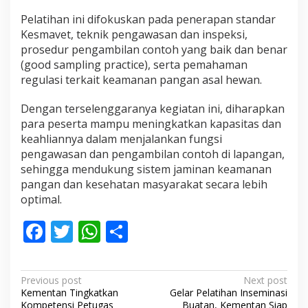
Pelatihan ini difokuskan pada penerapan standar
Kesmavet, teknik pengawasan dan inspeksi,
prosedur pengambilan contoh yang baik dan benar
(good sampling practice), serta pemahaman
regulasi terkait keamanan pangan asal hewan.
Dengan terselenggaranya kegiatan ini, diharapkan
para peserta mampu meningkatkan kapasitas dan
keahliannya dalam menjalankan fungsi
pengawasan dan pengambilan contoh di lapangan,
sehingga mendukung sistem jaminan keamanan
pangan dan kesehatan masyarakat secara lebih
optimal.
F
T
W
S
ac
w
h
h
e
itt
at
ar
P
Previous post
Next post
b
er
s
e
Kementan Tingkatkan
Gelar Pelatihan Inseminasi
o
Kompetensi Petugas
Buatan, Kementan Siap