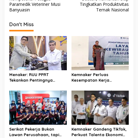
o
A
s
Paramedik Veteriner Musi
Tingkatkan Produktivitas
Banyuasin
Ternak Nasional
o
p
t
k
p
n
Don't Miss
a
v
i
g
a
t
Menaker: RUU PPRT
Kemnaker Perluas
Tekankan Pentingnya
Kesempatan Kerja
i
Pelindungan Pekerja Rumah
Disabilitas lewat Pelatihan
o
Tangga
Wirausaha
n
Serikat Pekerja Bukan
Kemnaker Gandeng TikTok,
Lawan Perusahaan, tapi
Perkuat Talenta Ekonomi