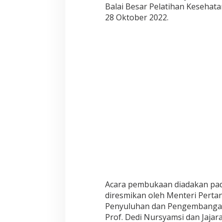
i
Balai Besar Pelatihan Kesehat
s
28 Oktober 2022.
w
a
r
a
,
D
o
s
e
n
,
G
u
r
u
d
a
n
P
Acara pembukaan diadakan pada
e
diresmikan oleh Menteri Pertan
n
Penyuluhan dan Pengembangan
y
u
Prof. Dedi Nursyamsi dan Jaja