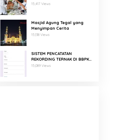
Binaan PNM Mekaar
15,417 Views
Masjid Agung Tegal yang
Menyimpan Cerita
15,138 Views
SISTEM PENCATATAN
REKORDING TERNAK DI BBPKH
MENGGUNAKAN GOOGLE FORM
15,089 Views