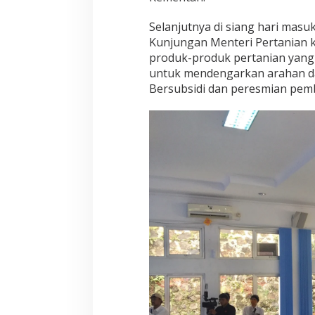
u
s
Selanjutnya di siang hari masu
i
Kunjungan Menteri Pertanian 
P
u
produk-produk pertanian yang 
p
untuk mendengarkan arahan da
u
Bersubsidi dan peresmian pem
k
M
a
h
a
l
d
i
U
P
T
B
B
P
K
H
C
i