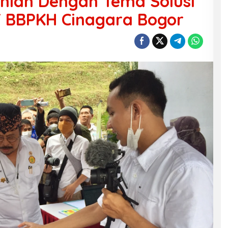
nian Dengan Tema Solusi
T BBPKH Cinagara Bogor