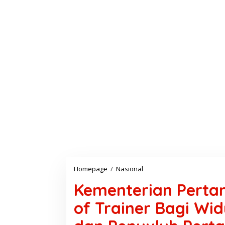
Homepage
/
Nasional
K
e
Kementerian Pertan
m
e
of Trainer Bagi Wi
n
t
e