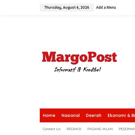
S
Add a Menu
k
Thursday, August 6, 2026
i
p
t
o
c
o
n
t
e
n
t
Home
Nasional
Daerah
Ekonomi & Bi
Contact Us
REDAKSI
PASANG IKLAN
PEDOMAN