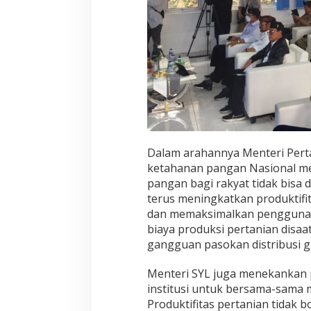
n
a
g
a
r
a
B
o
g
o
r
Dalam arahannya Menteri Perta
ketahanan pangan Nasional me
pangan bagi rakyat tidak bisa 
terus meningkatkan produktifi
dan memaksimalkan penggunaan
biaya produksi pertanian disa
gangguan pasokan distribusi gl
Menteri SYL juga menekankan pe
institusi untuk bersama-sama
Produktifitas pertanian tidak 