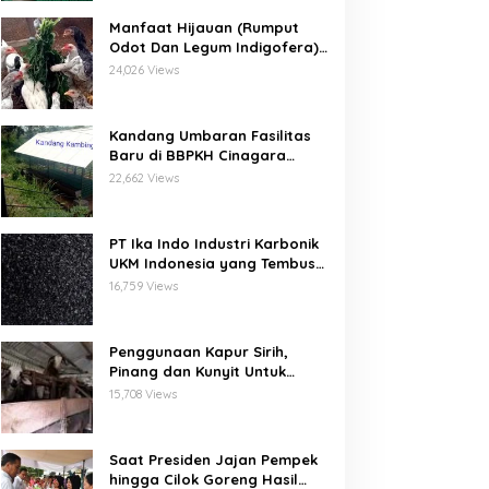
Manfaat Hijauan (Rumput
Odot Dan Legum Indigofera)
Untuk Ayam Buras Kub Dan
24,026 Views
Sensi
Kandang Umbaran Fasilitas
Baru di BBPKH Cinagara
Bogor
22,662 Views
PT Ika Indo Industri Karbonik
UKM Indonesia yang Tembus
Pasar Global
16,759 Views
Penggunaan Kapur Sirih,
Pinang dan Kunyit Untuk
Pengobatan Penyakit Orf
15,708 Views
Pada Domba/Kambing
Saat Presiden Jajan Pempek
hingga Cilok Goreng Hasil