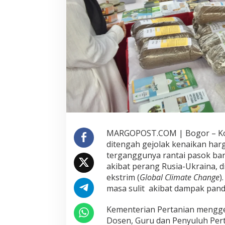
a
i
n
i
n
g
o
f
T
r
a
i
n
e
MARGOPOST.COM | Bogor – Kom
r
ditengah gejolak kenaikan har
B
a
terganggunya rantai pasok bara
g
akibat perang Rusia-Ukraina, 
i
ekstrim (
Global Climate Change
)
W
masa sulit akibat dampak pand
i
d
y
Kementerian Pertanian menggel
a
Dosen, Guru dan Penyuluh Pert