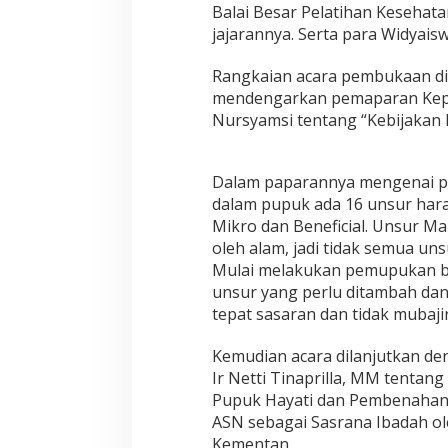
l
Balai Besar Pelatihan Kesehat
u
jajarannya. Serta para Widyai
h
P
Rangkaian acara pembukaan dip
e
r
mendengarkan pemaparan Kepa
t
Nursyamsi tentang “Kebijakan
a
n
i
Dalam paparannya mengenai p
a
n
dalam pupuk ada 16 unsur hara
D
Mikro dan Beneficial. Unsur M
e
oleh alam, jadi tidak semua un
n
Mulai melakukan pemupukan 
g
unsur yang perlu ditambah dan
a
n
tepat sasaran dan tidak mubajir
T
e
Kemudian acara dilanjutkan d
m
Ir Netti Tinaprilla, MM tenta
a
Pupuk Hayati dan Pembenahan T
S
o
ASN sebagai Sasrana Ibadah ol
l
Kementan.