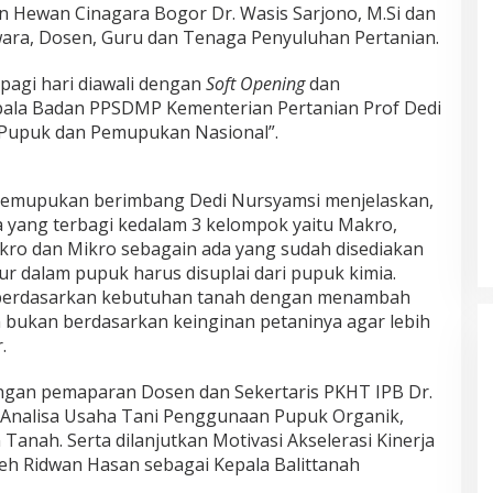
an Hewan Cinagara Bogor Dr. Wasis Sarjono, M.Si dan
swara, Dosen, Guru dan Tenaga Penyuluhan Pertanian.
agi hari diawali dengan
Soft Opening
dan
la Badan PPSDMP Kementerian Pertanian Prof Dedi
 Pupuk dan Pemupukan Nasional”.
emupukan berimbang Dedi Nursyamsi menjelaskan,
 yang terbagi kedalam 3 kelompok yaitu Makro,
akro dan Mikro sebagain ada yang sudah disediakan
sur dalam pupuk harus disuplai dari pupuk kimia.
berdasarkan kebutuhan tanah dengan menambah
 bukan berdasarkan keinginan petaninya agar lebih
.
engan pemaparan Dosen dan Sekertaris PKHT IPB Dr.
ng Analisa Usaha Tani Penggunaan Pupuk Organik,
anah. Serta dilanjutkan Motivasi Akselerasi Kinerja
eh Ridwan Hasan sebagai Kepala Balittanah