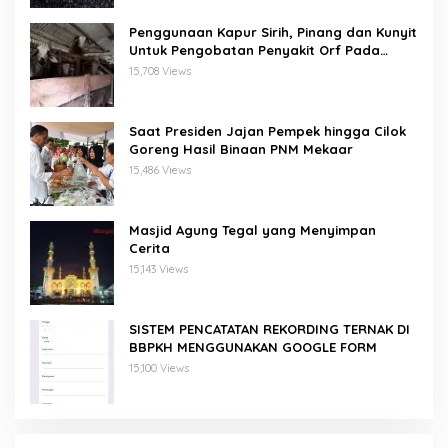
Penggunaan Kapur Sirih, Pinang dan Kunyit
Untuk Pengobatan Penyakit Orf Pada
Domba/Kambing
15,708 Views
Saat Presiden Jajan Pempek hingga Cilok
Goreng Hasil Binaan PNM Mekaar
15,486 Views
Masjid Agung Tegal yang Menyimpan
Cerita
15,143 Views
SISTEM PENCATATAN REKORDING TERNAK DI
BBPKH MENGGUNAKAN GOOGLE FORM
15,100 Views