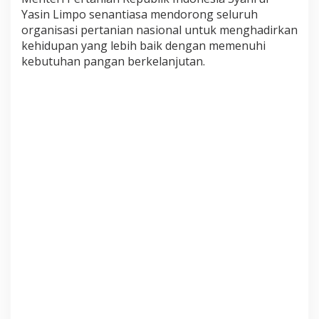
G
Yasin Limpo senantiasa mendorong seluruh
U
organisasi pertanian nasional untuk menghadirkan
N
kehidupan yang lebih baik dengan memenuhi
P
E
kebutuhan pangan berkelanjutan.
R
T
A
N
I
A
N