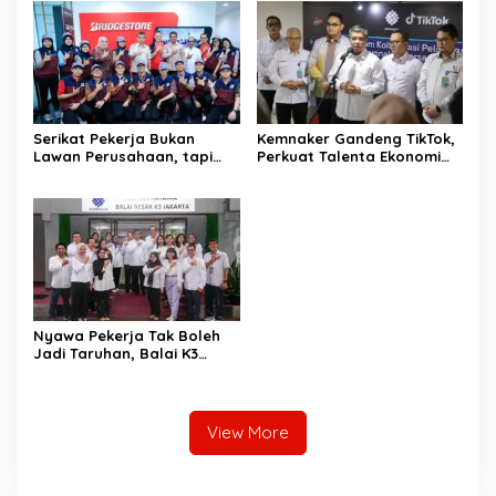
Serikat Pekerja Bukan
Kemnaker Gandeng TikTok,
Lawan Perusahaan, tapi
Perkuat Talenta Ekonomi
Penjaga Hak Pekerja
Digital dan Buka Peluang
Kerja Baru
Nyawa Pekerja Tak Boleh
Jadi Taruhan, Balai K3
Harus Cegah Kecelakaan
Kerja
View More