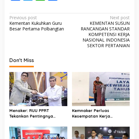
ac
w
h
h
e
itt
at
ar
P
Previous post
Next post
b
er
s
e
Kementan Kukuhkan Guru
KEMENTAN SUSUN
o
Besar Pertama Polbangtan
RANCANGAN STANDAR
o
A
s
KOMPETENSI KERJA
NASIONAL INDONESIA
o
p
t
SEKTOR PERTANIAN
k
p
n
Don't Miss
a
v
i
g
a
t
Menaker: RUU PPRT
Kemnaker Perluas
i
Tekankan Pentingnya
Kesempatan Kerja
o
Pelindungan Pekerja Rumah
Disabilitas lewat Pelatihan
Tangga
Wirausaha
n