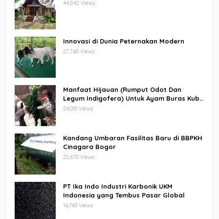
44,542 Views
Innovasi di Dunia Peternakan Modern
27,760 Views
Manfaat Hijauan (Rumput Odot Dan
Legum Indigofera) Untuk Ayam Buras Kub
Dan Sensi
24,031 Views
Kandang Umbaran Fasilitas Baru di BBPKH
Cinagara Bogor
22,670 Views
PT Ika Indo Industri Karbonik UKM
Indonesia yang Tembus Pasar Global
16,763 Views