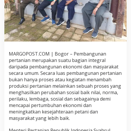
N
T
E
R
U
S
B
E
R
K
MARGOPOST.COM | Bogor – Pembangunan
O
pertanian merupakan suatu bagian integral
L
A
daripada pembangunan ekonomi dan masyarakat
B
secara umum. Secara luas pembangunan pertanian
O
bukan hanya proses atau kegiatan menambah
R
produksi pertanian melainkan sebuah proses yang
A
menghasilkan perubahan sosial baik nilai, norma,
S
I
perilaku, lembaga, sosial dan sebagainya demi
M
mencapai pertumbuhan ekonomi dan
E
meningkatkan kesejahteraan petani dan
M
masyarakat yang lebih baik.
B
A
N
Menteri Pertanian Republik Indonesia Syahrul