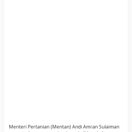
p
a
t
e
n
S
u
m
e
d
a
n
g
Menteri Pertanian (Mentan) Andi Amran Sulaiman