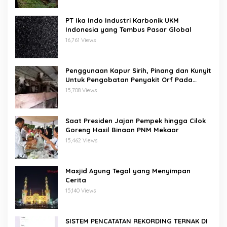
PT Ika Indo Industri Karbonik UKM
Indonesia yang Tembus Pasar Global
16,761 Views
Penggunaan Kapur Sirih, Pinang dan Kunyit
Untuk Pengobatan Penyakit Orf Pada
Domba/Kambing
15,708 Views
Saat Presiden Jajan Pempek hingga Cilok
Goreng Hasil Binaan PNM Mekaar
15,462 Views
Masjid Agung Tegal yang Menyimpan
Cerita
15,140 Views
SISTEM PENCATATAN REKORDING TERNAK DI