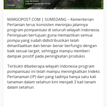
,
T
i
n
MARGOPOST.COM | SUMEDANG – Kementerian
g
k
Pertanian terus konsisten meninjau jalannya
a
program pompanisasi di seluruh wilayah Indonesia.
t
Peninjauan bertujuan guna memastikan semua
k
pompa yang sudah didistribusikan telah
a
n
dimanfaatkan dan benar-benar berfungsi dengan
I
baik sesuai target, sehingga mampu memberi
P
dampak positif pada peningkatan produksi.
d
a
Terbukti dibeberapa wilayah Indonesia program
n
P
pompanisasi ini telah mampu meningkatkan Indeks
A
Pertanaman (IP) dari yang tadinya hanya satu kali
T
tanaman dalam setahun kini menjadi 3 kali tanam
d
dalam setahun.
i
K
a
b
u