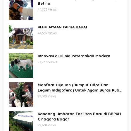
Betina
44,753 Views
KEBUDAYAAN PAPUA BARAT
44,539 Views
Innovasi di Dunia Peternakan Modern
27,756 Views
Manfaat Hijauan (Rumput Odot Dan
Legum Indigofera) Untuk Ayam Buras Kub
Dan Sensi
24,030 Views
Kandang Umbaran Fasilitas Baru di BBPKH
Cinagara Bogor
22,668 Views