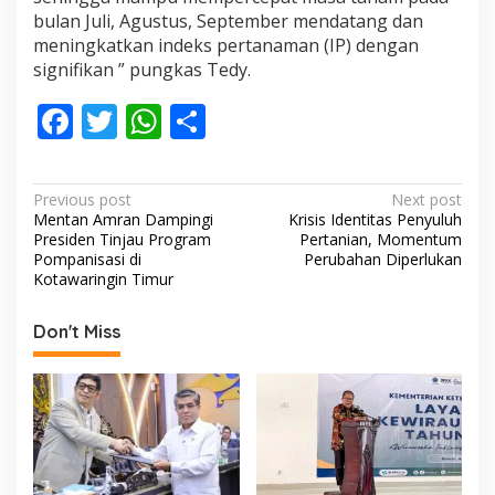
bulan Juli, Agustus, September mendatang dan
meningkatkan indeks pertanaman (IP) dengan
signifikan ” pungkas Tedy.
F
T
W
S
ac
w
h
h
e
itt
at
ar
P
Previous post
Next post
b
er
s
e
Mentan Amran Dampingi
Krisis Identitas Penyuluh
o
Presiden Tinjau Program
Pertanian, Momentum
o
A
s
Pompanisasi di
Perubahan Diperlukan
Kotawaringin Timur
o
p
t
k
p
n
Don't Miss
a
v
i
g
a