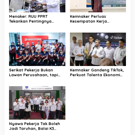
Menaker: RUU PPRT
Kemnaker Perluas
Tekankan Pentingnya
Kesempatan Kerja
Pelindungan Pekerja Rumah
Disabilitas lewat Pelatihan
Tangga
Wirausaha
Serikat Pekerja Bukan
Kemnaker Gandeng TikTok,
Lawan Perusahaan, tapi
Perkuat Talenta Ekonomi
Penjaga Hak Pekerja
Digital dan Buka Peluang
Kerja Baru
Nyawa Pekerja Tak Boleh
Jadi Taruhan, Balai K3
Harus Cegah Kecelakaan