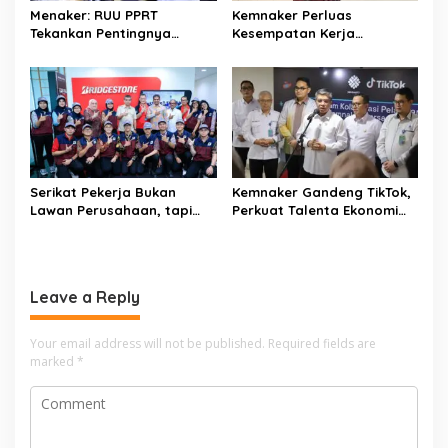
t
Menaker: RUU PPRT
Kemnaker Perluas
Tekankan Pentingnya
Kesempatan Kerja
i
Pelindungan Pekerja Rumah
Disabilitas lewat Pelatihan
o
Tangga
Wirausaha
n
Serikat Pekerja Bukan
Kemnaker Gandeng TikTok,
Lawan Perusahaan, tapi
Perkuat Talenta Ekonomi
Penjaga Hak Pekerja
Digital dan Buka Peluang
Kerja Baru
Leave a Reply
Your email address will not be published.
Required fields are
marked
*