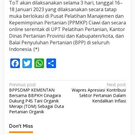
ToT akan dilaksanakan selama 3 hari, tanggal 16–
18 Januari 2023 yang dilaksanakan secara tatap
muka berlokasi di Pusat Pelatihan Manajemen dan
Kepemimpinan Pertanian (PPMKP) Ciawi dan secara
online serentak di UPT Pelatihan Pertanian, Kantor
Dinas Pertanian Provinsi dan Kabupaten/kota, dan
Balai Penyuluhan Pertanian (BPP) di seluruh
Indonesia. (*)
F
T
W
S
ac
w
h
h
e
itt
at
ar
P
Previous post
Next post
b
er
s
e
BPPSDMP KEMENTAN
Wapres Apresiasi Kontribusi
o
Bersama BBPKH Cinagara
Sektor Pertanian Dalam
o
A
s
Dukung P4S Tani Organik
Kendalikan Inflasi
Merapi (TOM) Sebagai Duta
o
p
t
Pertanian Organik
k
p
n
Don't Miss
a