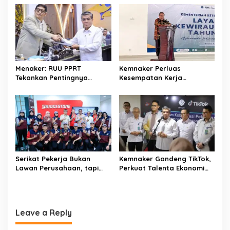
v
i
g
a
t
Menaker: RUU PPRT
Kemnaker Perluas
i
Tekankan Pentingnya
Kesempatan Kerja
o
Pelindungan Pekerja Rumah
Disabilitas lewat Pelatihan
Tangga
Wirausaha
n
Serikat Pekerja Bukan
Kemnaker Gandeng TikTok,
Lawan Perusahaan, tapi
Perkuat Talenta Ekonomi
Penjaga Hak Pekerja
Digital dan Buka Peluang
Kerja Baru
Leave a Reply