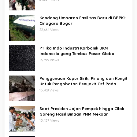
Kandang Umbaran Fasilitas Baru di BBPKH
Cinagara Bogor
22,664 Views
PT Ika Indo Industri Karbonik UKM
Indonesia yang Tembus Pasar Global
16,759 Views
Penggunaan Kapur Sirih, Pinang dan Kunyit
Untuk Pengobatan Penyakit Orf Pada
Domba/Kambing
15,708 Views
Saat Presiden Jajan Pempek hingga Cilok
Goreng Hasil Binaan PNM Mekaar
15,457 Views