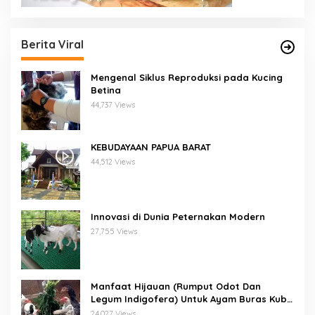
Berita Viral
Mengenal Siklus Reproduksi pada Kucing
Betina
44,737 Views
KEBUDAYAAN PAPUA BARAT
44,512 Views
Innovasi di Dunia Peternakan Modern
27,755 Views
Manfaat Hijauan (Rumput Odot Dan
Legum Indigofera) Untuk Ayam Buras Kub
Dan Sensi
24,027 Views