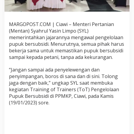
n
J
a
j
MARGOPOST.COM | Ciawi – Menteri Pertanian
a
r
(Mentan) Syahrul Yasin Limpo (SYL)
a
memerintahkan jajarannya mengawal pengelolaan
n
pupuk bersubsidi. Menurutnya, semua pihak harus
n
bekerja sama untuk memastikan pupuk bersubsidi
y
a
sampai kepada petani, tanpa ada kekurangan.
K
a
“Jangan sampai ada penyelewengan dan
w
penyimpangan, boros di sana dan di sini. Tolong
a
jaga dengan baik,” ungkap SYL saat membuka
l
P
kegiatan Training of Trainers (ToT) Pengelolaan
e
Pupuk Bersubsidi di PPMKP, Ciawi, pada Kamis
n
(19/01/2023) sore.
g
e
l
o
l
a