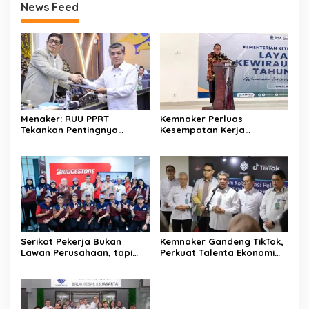
News Feed
Menaker: RUU PPRT
Kemnaker Perluas
Tekankan Pentingnya
Kesempatan Kerja
Pelindungan Pekerja Rumah
Disabilitas lewat Pelatihan
Tangga
Wirausaha
Serikat Pekerja Bukan
Kemnaker Gandeng TikTok,
Lawan Perusahaan, tapi
Perkuat Talenta Ekonomi
Penjaga Hak Pekerja
Digital dan Buka Peluang
Kerja Baru