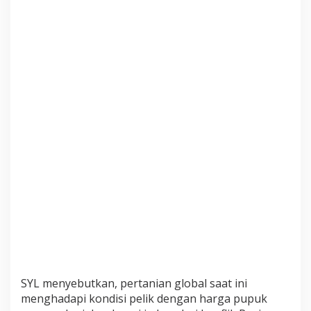
a
n
P
u
p
u
k
B
e
r
s
u
b
s
i
d
i
SYL menyebutkan, pertanian global saat ini
menghadapi kondisi pelik dengan harga pupuk