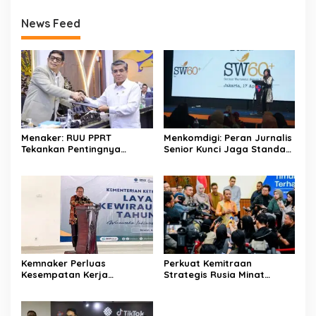
News Feed
Menaker: RUU PPRT
Menkomdigi: Peran Jurnalis
Tekankan Pentingnya
Senior Kunci Jaga Standar
Pelindungan Pekerja Rumah
Kerja Jurnalistik Yang
Tangga
Berkualitas
Kemnaker Perluas
Perkuat Kemitraan
Kesempatan Kerja
Strategis Rusia Minat
Disabilitas lewat Pelatihan
Investasi Kilang dan
Wirausaha
Storage Minyak, Siap
Perkuat Ketahanan Energi