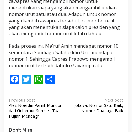
cawapres yang mengambil nomor untuk
menentukan siapa yang akan mengambil undian
nomor urut satu atau dua. Adapun untuk nomor
yang diambil cawapres tersebut, nomor terkecil
yang akan menentukan siapa calon presiden yang
akan mengambil nomor urut lebih dahulu.
Pada proses ini, Ma’ruf Amin mendapat nomor 10,
sementara Sandiaga Salahuddin Uno mendapat
nomor 1. Sehingga Capres Prabowo mengambil
nomor urut terlebih dahulu.//viva/mp,ratu
F
T
W
S
ac
w
h
h
e
itt
at
ar
P
Previous post
Next post
b
er
s
e
Alex Noerdin Pamit Mundur
Jokowi: Nomor Satu Baik,
o
dari Gubernur Sumsel, Tuai
Nomor Dua Juga Baik
o
A
s
Pujian Mendagri
o
p
t
Don't Miss