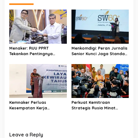
k
p
n
a
v
i
g
a
Menaker: RUU PPRT
Menkomdigi: Peran Jurnalis
t
Tekankan Pentingnya
Senior Kunci Jaga Standar
Pelindungan Pekerja Rumah
Kerja Jurnalistik Yang
i
Tangga
Berkualitas
o
n
Kemnaker Perluas
Perkuat Kemitraan
Kesempatan Kerja
Strategis Rusia Minat
Disabilitas lewat Pelatihan
Investasi Kilang dan
Wirausaha
Storage Minyak, Siap
Perkuat Ketahanan Energi
RI
Leave a Reply