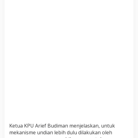
-
S
a
n
d
i
N
o
m
o
r
2
Ketua KPU Arief Budiman menjelaskan, untuk
mekanisme undian lebih dulu dilakukan oleh