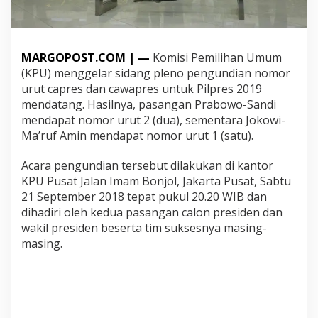
k
o
w
i
MARGOPOST.COM | —
Komisi Pemilihan Umum
-
M
(KPU) menggelar sidang pleno pengundian nomor
a
urut capres dan cawapres untuk Pilpres 2019
'
mendatang. Hasilnya, pasangan Prabowo-Sandi
r
mendapat nomor urut 2 (dua), sementara Jokowi-
u
f
Ma’ruf Amin mendapat nomor urut 1 (satu).
N
o
Acara pengundian tersebut dilakukan di kantor
m
KPU Pusat Jalan Imam Bonjol, Jakarta Pusat, Sabtu
o
21 September 2018 tepat pukul 20.20 WIB dan
r
1
dihadiri oleh kedua pasangan calon presiden dan
,
wakil presiden beserta tim suksesnya masing-
P
masing.
r
a
b
o
w
o