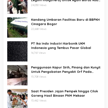
Legum Indigofera) Untuk Ayam Buras Kub
Dan Sensi
24,030 Views
Kandang Umbaran Fasilitas Baru di BBPKH
Cinagara Bogor
22,668 Views
PT Ika Indo Industri Karbonik UKM
Indonesia yang Tembus Pasar Global
16,761 Views
Penggunaan Kapur Sirih, Pinang dan Kunyit
Untuk Pengobatan Penyakit Orf Pada
Domba/Kambing
15,708 Views
Saat Presiden Jajan Pempek hingga Cilok
Goreng Hasil Binaan PNM Mekaar
15,462 Views