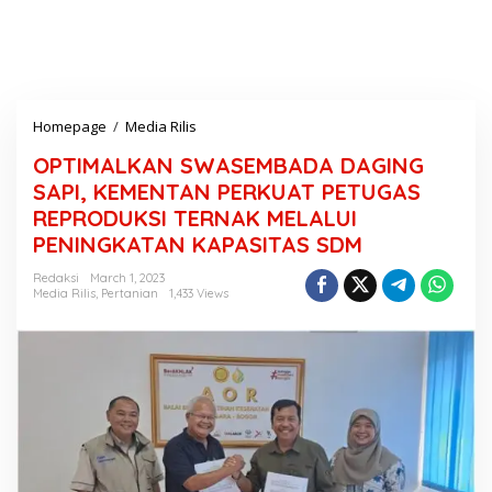
Homepage
/
Media Rilis
O
P
OPTIMALKAN SWASEMBADA DAGING
T
I
SAPI, KEMENTAN PERKUAT PETUGAS
M
REPRODUKSI TERNAK MELALUI
A
PENINGKATAN KAPASITAS SDM
L
K
Redaksi
March 1, 2023
A
Media Rilis
,
Pertanian
1,433 Views
N
S
W
A
S
E
M
B
A
D