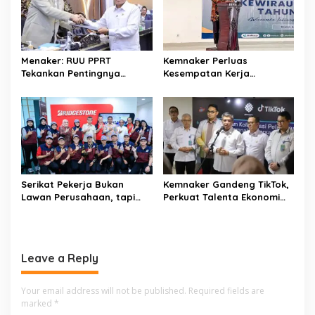
a
t
i
Menaker: RUU PPRT
Kemnaker Perluas
o
Tekankan Pentingnya
Kesempatan Kerja
Pelindungan Pekerja Rumah
Disabilitas lewat Pelatihan
n
Tangga
Wirausaha
Serikat Pekerja Bukan
Kemnaker Gandeng TikTok,
Lawan Perusahaan, tapi
Perkuat Talenta Ekonomi
Penjaga Hak Pekerja
Digital dan Buka Peluang
Kerja Baru
Leave a Reply
Your email address will not be published.
Required fields are
marked
*