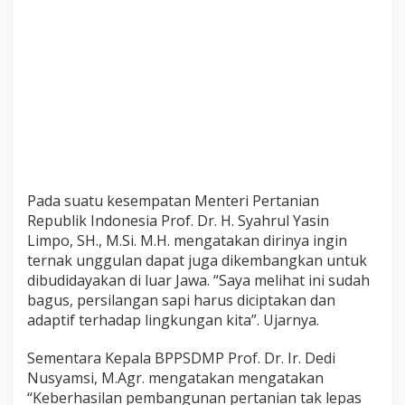
M
E
L
A
L
U
I
P
E
N
I
N
Pada suatu kesempatan Menteri Pertanian
G
Republik Indonesia Prof. Dr. H. Syahrul Yasin
K
Limpo, SH., M.Si. M.H. mengatakan dirinya ingin
A
T
ternak unggulan dapat juga dikembangkan untuk
A
dibudidayakan di luar Jawa. “Saya melihat ini sudah
N
bagus, persilangan sapi harus diciptakan dan
K
adaptif terhadap lingkungan kita”. Ujarnya.
A
P
A
Sementara Kepala BPPSDMP Prof. Dr. Ir. Dedi
S
Nusyamsi, M.Agr. mengatakan mengatakan
I
“Keberhasilan pembangunan pertanian tak lepas
T