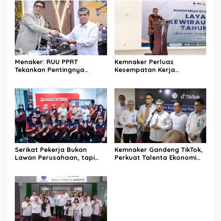
Menaker: RUU PPRT
Kemnaker Perluas
Tekankan Pentingnya
Kesempatan Kerja
Pelindungan Pekerja Rumah
Disabilitas lewat Pelatihan
Tangga
Wirausaha
Serikat Pekerja Bukan
Kemnaker Gandeng TikTok,
Lawan Perusahaan, tapi
Perkuat Talenta Ekonomi
Penjaga Hak Pekerja
Digital dan Buka Peluang
Kerja Baru