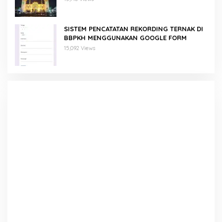
SISTEM PENCATATAN REKORDING TERNAK DI
BBPKH MENGGUNAKAN GOOGLE FORM
15,092 Views