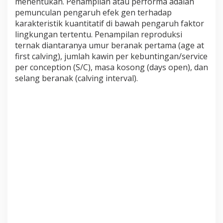
menentukan. Penampilan atau performa adalah
A
pemunculan pengaruh efek gen terhadap
T
karakteristik kuantitatif di bawah pengaruh faktor
P
E
lingkungan tertentu. Penampilan reproduksi
T
ternak diantaranya umur beranak pertama (age at
U
first calving), jumlah kawin per kebuntingan/service
G
per conception (S/C), masa kosong (days open), dan
A
selang beranak (calving interval).
S
R
E
P
R
O
D
U
K
S
I
T
E
R
N
A
K