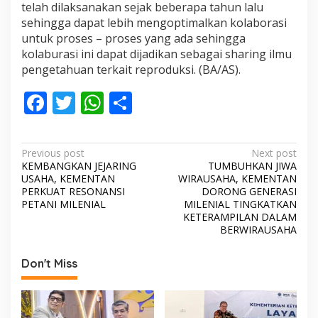
telah dilaksanakan sejak beberapa tahun lalu
sehingga dapat lebih mengoptimalkan kolaborasi
untuk proses – proses yang ada sehingga
kolaburasi ini dapat dijadikan sebagai sharing ilmu
pengetahuan terkait reproduksi. (BA/AS).
F
T
W
S
ac
w
h
h
e
itt
at
ar
P
Previous post
Next post
b
er
s
e
KEMBANGKAN JEJARING
TUMBUHKAN JIWA
o
USAHA, KEMENTAN
WIRAUSAHA, KEMENTAN
o
A
s
PERKUAT RESONANSI
DORONG GENERASI
PETANI MILENIAL
MILENIAL TINGKATKAN
o
p
t
KETERAMPILAN DALAM
BERWIRAUSAHA
k
p
n
a
Don't Miss
v
i
g