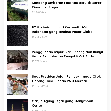
Kandang Umbaran Fasilitas Baru di BBPKH
Cinagara Bogor
22,668 Views
PT Ika Indo Industri Karbonik UKM
Indonesia yang Tembus Pasar Global
16,761 Views
Penggunaan Kapur Sirih, Pinang dan Kunyit
Untuk Pengobatan Penyakit Orf Pada
Domba/Kambing
15,708 Views
Saat Presiden Jajan Pempek hingga Cilok
Goreng Hasil Binaan PNM Mekaar
15,462 Views
Masjid Agung Tegal yang Menyimpan
Cerita
15,140 Views