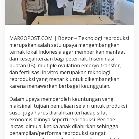
A
D
A
G
I
N
G
MARGOPOST.COM | Bogor – Teknologi reproduksi
S
merupakan salah satu upaya mengembangkan
A
ternak lokal Indonesia agar memberikan manfaat
P
dan kesejahteraan bagi peternak. Inseminasi
I
,
buatan (IB), multiple ovulation embryo transfer,
K
dan fertilisasi in vitro merupakan teknologi
E
reproduksi yang menarik untuk dikembangkan
M
karena menawarkan berbagai keunggulan.
E
N
T
Dalam upaya memperoleh keuntungan yang
A
maksimal, tujuan pemuliaan selain untuk produksi
N
susu, juga harus diarahkan terhadap sifat
P
ekonomis lainnya seperti reproduksi. Periode
E
laktasi dimulai ketika anak dilahirkan sehingga
R
K
penampilan/performa reproduksi sangat
U