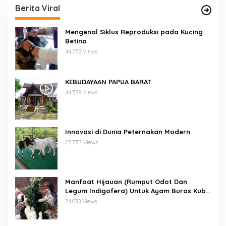
Berita Viral
Mengenal Siklus Reproduksi pada Kucing
Betina
44,753 Views
KEBUDAYAAN PAPUA BARAT
44,539 Views
Innovasi di Dunia Peternakan Modern
27,757 Views
Manfaat Hijauan (Rumput Odot Dan
Legum Indigofera) Untuk Ayam Buras Kub
Dan Sensi
24,030 Views