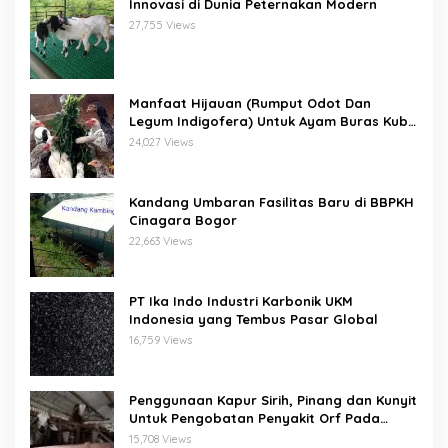
Innovasi di Dunia Peternakan Modern
27,755 Views
Manfaat Hijauan (Rumput Odot Dan
Legum Indigofera) Untuk Ayam Buras Kub
Dan Sensi
24,027 Views
Kandang Umbaran Fasilitas Baru di BBPKH
Cinagara Bogor
22,663 Views
PT Ika Indo Industri Karbonik UKM
Indonesia yang Tembus Pasar Global
16,759 Views
Penggunaan Kapur Sirih, Pinang dan Kunyit
Untuk Pengobatan Penyakit Orf Pada
Domba/Kambing
15,708 Views