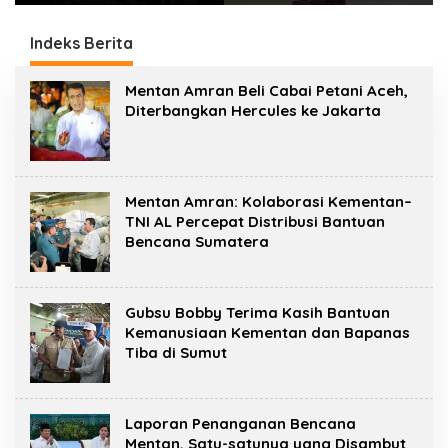
Jurnalistik Yang
Pelatihan Wirausaha
Berkualitas
Indeks Berita
m
Mentan Amran Beli Cabai Petani Aceh,
a
Diterbangkan Hercules ke Jakarta
r
g
o
p
o
s
Mentan Amran: Kolaborasi Kementan–
t
TNI AL Percepat Distribusi Bantuan
Bencana Sumatera
Gubsu Bobby Terima Kasih Bantuan
Kemanusiaan Kementan dan Bapanas
Tiba di Sumut
Laporan Penanganan Bencana
Mentan, Satu-satunya yang Disambut