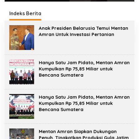
Jurnalistik Yang
Pelatihan Wirausaha
Berkualitas
Indeks Berita
m
Anak Presiden Belarusia Temui Mentan
a
Amran Untuk Investasi Pertanian
r
g
o
p
o
s
Hanya Satu Jam Pidato, Mentan Amran
t
Kumpulkan Rp 75,85 Miliar untuk
Bencana Sumatera
Hanya Satu Jam Pidato, Mentan Amran
Kumpulkan Rp 75,85 Miliar untuk
Bencana Sumatera
Mentan Amran Siapkan Dukungan
Penuh, Tingkatkan Produksi Gula Jatim