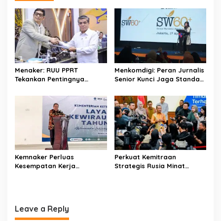
a
v
i
g
a
Menaker: RUU PPRT
Menkomdigi: Peran Jurnalis
t
Tekankan Pentingnya
Senior Kunci Jaga Standar
Pelindungan Pekerja Rumah
Kerja Jurnalistik Yang
i
Tangga
Berkualitas
o
n
Kemnaker Perluas
Perkuat Kemitraan
Kesempatan Kerja
Strategis Rusia Minat
Disabilitas lewat Pelatihan
Investasi Kilang dan
Wirausaha
Storage Minyak, Siap
Perkuat Ketahanan Energi
RI
Leave a Reply