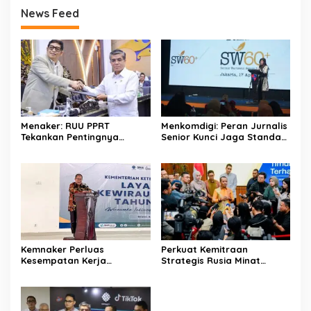
News Feed
Menaker: RUU PPRT
Menkomdigi: Peran Jurnalis
Tekankan Pentingnya
Senior Kunci Jaga Standar
Pelindungan Pekerja Rumah
Kerja Jurnalistik Yang
Tangga
Berkualitas
Kemnaker Perluas
Perkuat Kemitraan
Kesempatan Kerja
Strategis Rusia Minat
Disabilitas lewat Pelatihan
Investasi Kilang dan
Wirausaha
Storage Minyak, Siap
Perkuat Ketahanan Energi
RI