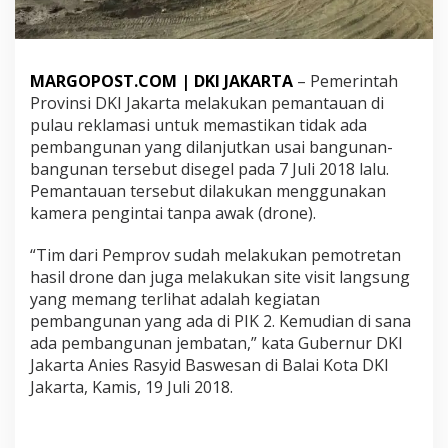
a
t
F
a
MARGOPOST.COM | DKI JAKARTA
– Pemerintah
k
t
Provinsi DKI Jakarta melakukan pemantauan di
a
pulau reklamasi untuk memastikan tidak ada
B
pembangunan yang dilanjutkan usai bangunan-
a
bangunan tersebut disegel pada 7 Juli 2018 lalu.
r
u
Pemantauan tersebut dilakukan menggunakan
K
kamera pengintai tanpa awak (drone).
o
n
“Tim dari Pemprov sudah melakukan pemotretan
d
hasil drone dan juga melakukan site visit langsung
i
s
yang memang terlihat adalah kegiatan
i
pembangunan yang ada di PIK 2. Kemudian di sana
P
ada pembangunan jembatan,” kata Gubernur DKI
u
Jakarta Anies Rasyid Baswesan di Balai Kota DKI
l
Jakarta, Kamis, 19 Juli 2018.
a
u
R
e