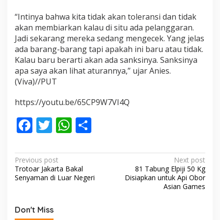
“Intinya bahwa kita tidak akan toleransi dan tidak
akan membiarkan kalau di situ ada pelanggaran.
Jadi sekarang mereka sedang mengecek. Yang jelas
ada barang-barang tapi apakah ini baru atau tidak.
Kalau baru berarti akan ada sanksinya. Sanksinya
apa saya akan lihat aturannya,” ujar Anies.
(Viva)//PUT
https://youtu.be/65CP9W7VI4Q
F
T
W
S
ac
w
h
h
e
itt
at
ar
P
Previous post
Next post
b
er
s
e
Trotoar Jakarta Bakal
81 Tabung Elpiji 50 Kg
o
Senyaman di Luar Negeri
Disiapkan untuk Api Obor
o
A
s
Asian Games
o
p
t
Don't Miss
k
p
n