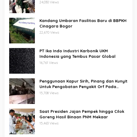
Dan Sensi
24,030 Views
Kandang Umbaran Fasilitas Baru di BBPKH
Cinagara Bogor
22,670 Views
PT Ika Indo Industri Karbonik UKM
Indonesia yang Tembus Pasar Global
16,761 Views
Penggunaan Kapur Sirih, Pinang dan Kunyit
Untuk Pengobatan Penyakit Orf Pada
Domba/Kambing
15,708 Views
Saat Presiden Jajan Pempek hingga Cilok
Goreng Hasil Binaan PNM Mekaar
15,463 Views