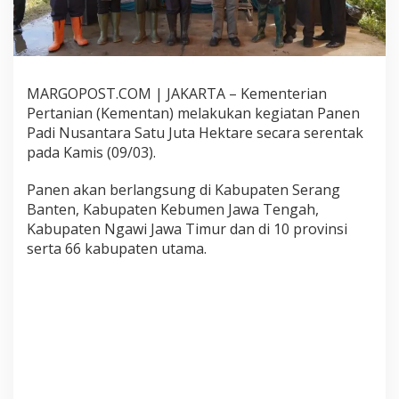
a
t
u
J
u
t
MARGOPOST.COM | JAKARTA – Kementerian
a
Pertanian (Kementan) melakukan kegiatan Panen
H
Padi Nusantara Satu Juta Hektare secara serentak
e
pada Kamis (09/03).
k
t
a
Panen akan berlangsung di Kabupaten Serang
r
Banten, Kabupaten Kebumen Jawa Tengah,
e
Kabupaten Ngawi Jawa Timur dan di 10 provinsi
,
serta 66 kabupaten utama.
K
e
m
e
n
t
a
n
A
p