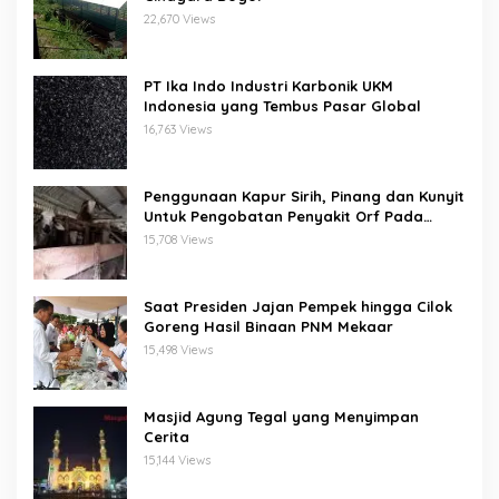
22,670 Views
PT Ika Indo Industri Karbonik UKM
Indonesia yang Tembus Pasar Global
16,763 Views
Penggunaan Kapur Sirih, Pinang dan Kunyit
Untuk Pengobatan Penyakit Orf Pada
Domba/Kambing
15,708 Views
Saat Presiden Jajan Pempek hingga Cilok
Goreng Hasil Binaan PNM Mekaar
15,498 Views
Masjid Agung Tegal yang Menyimpan
Cerita
15,144 Views