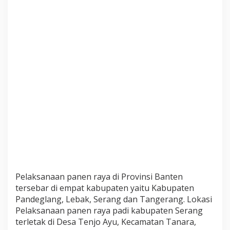
r
e
s
i
a
s
i
P
e
t
a
n
i
M
o
d
e
r
n
Pelaksanaan panen raya di Provinsi Banten
S
tersebar di empat kabupaten yaitu Kabupaten
e
Pandeglang, Lebak, Serang dan Tangerang. Lokasi
r
a
Pelaksanaan panen raya padi kabupaten Serang
n
terletak di Desa Tenjo Ayu, Kecamatan Tanara,
g