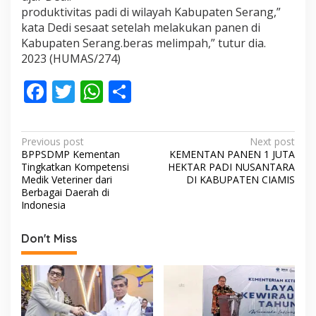
produktivitas padi di wilayah Kabupaten Serang,”
kata Dedi sesaat setelah melakukan panen di
Kabupaten Serang.beras melimpah,” tutur dia.
2023 (HUMAS/274)
F
T
W
S
ac
w
h
h
e
itt
at
ar
P
Previous post
Next post
b
er
s
e
BPPSDMP Kementan
KEMENTAN PANEN 1 JUTA
o
Tingkatkan Kompetensi
HEKTAR PADI NUSANTARA
o
A
s
Medik Veteriner dari
DI KABUPATEN CIAMIS
Berbagai Daerah di
o
p
t
Indonesia
k
p
n
Don't Miss
a
v
i
g