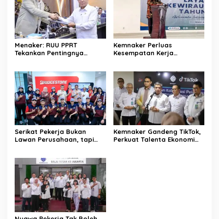
Menaker: RUU PPRT
Kemnaker Perluas
Tekankan Pentingnya
Kesempatan Kerja
Pelindungan Pekerja Rumah
Disabilitas lewat Pelatihan
Tangga
Wirausaha
Serikat Pekerja Bukan
Kemnaker Gandeng TikTok,
Lawan Perusahaan, tapi
Perkuat Talenta Ekonomi
Penjaga Hak Pekerja
Digital dan Buka Peluang
Kerja Baru
Nyawa Pekerja Tak Boleh