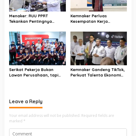
a
t
Menaker: RUU PPRT
Kemnaker Perluas
i
Tekankan Pentingnya
Kesempatan Kerja
o
Pelindungan Pekerja Rumah
Disabilitas lewat Pelatihan
Tangga
Wirausaha
n
Serikat Pekerja Bukan
Kemnaker Gandeng TikTok,
Lawan Perusahaan, tapi
Perkuat Talenta Ekonomi
Penjaga Hak Pekerja
Digital dan Buka Peluang
Kerja Baru
Leave a Reply
Your email address will not be published.
Required fields are
marked
*