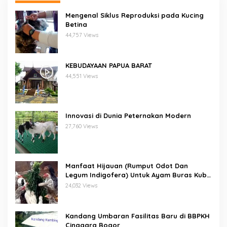
Mengenal Siklus Reproduksi pada Kucing
Betina
44,757 Views
KEBUDAYAAN PAPUA BARAT
44,551 Views
Innovasi di Dunia Peternakan Modern
27,760 Views
Manfaat Hijauan (Rumput Odot Dan
Legum Indigofera) Untuk Ayam Buras Kub
Dan Sensi
24,032 Views
Kandang Umbaran Fasilitas Baru di BBPKH
Cinagara Bogor