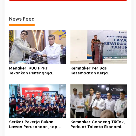
News Feed
Menaker: RUU PPRT
Kemnaker Perluas
Tekankan Pentingnya
Kesempatan Kerja
Pelindungan Pekerja Rumah
Disabilitas lewat Pelatihan
Tangga
Wirausaha
Serikat Pekerja Bukan
Kemnaker Gandeng TikTok,
Lawan Perusahaan, tapi
Perkuat Talenta Ekonomi
Penjaga Hak Pekerja
Digital dan Buka Peluang