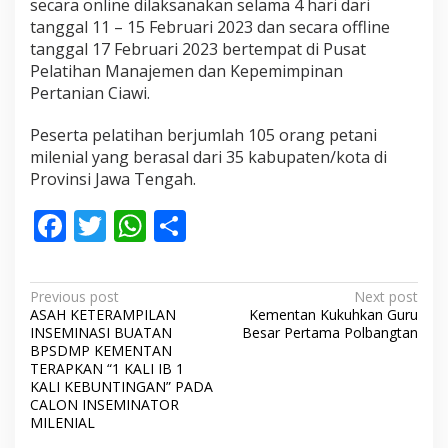
secara online dilaksanakan selama 4 hari dari
tanggal 11 – 15 Februari 2023 dan secara offline
tanggal 17 Februari 2023 bertempat di Pusat
Pelatihan Manajemen dan Kepemimpinan
Pertanian Ciawi.
Peserta pelatihan berjumlah 105 orang petani
milenial yang berasal dari 35 kabupaten/kota di
Provinsi Jawa Tengah.
F
T
W
S
ac
w
h
h
e
itt
at
ar
P
Previous post
Next post
b
er
s
e
ASAH KETERAMPILAN
Kementan Kukuhkan Guru
o
INSEMINASI BUATAN
Besar Pertama Polbangtan
o
A
s
BPSDMP KEMENTAN
TERAPKAN “1 KALI IB 1
o
p
t
KALI KEBUNTINGAN” PADA
CALON INSEMINATOR
k
p
n
MILENIAL
a