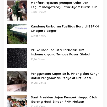
Manfaat Hijauan (Rumput Odot Dan
Legum Indigofera) Untuk Ayam Buras Kub
Dan Sensi
24,030 Views
Kandang Umbaran Fasilitas Baru di BBPKH
Cinagara Bogor
22,668 Views
PT Ika Indo Industri Karbonik UKM
Indonesia yang Tembus Pasar Global
16,761 Views
Penggunaan Kapur Sirih, Pinang dan Kunyit
Untuk Pengobatan Penyakit Orf Pada
Domba/Kambing
15,708 Views
Saat Presiden Jajan Pempek hingga Cilok
Goreng Hasil Binaan PNM Mekaar
15,462 Views