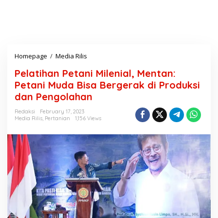
Homepage
/
Media Rilis
P
e
Pelatihan Petani Milenial, Mentan:
l
a
Petani Muda Bisa Bergerak di Produksi
t
dan Pengolahan
i
h
Redaksi
February 17, 2023
a
Media Rilis
,
Pertanian
1,156 Views
n
P
e
t
a
n
i
M
i
l
e