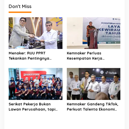
v
Don't Miss
i
g
a
t
i
o
Menaker: RUU PPRT
Kemnaker Perluas
Tekankan Pentingnya
Kesempatan Kerja
n
Pelindungan Pekerja Rumah
Disabilitas lewat Pelatihan
Tangga
Wirausaha
Serikat Pekerja Bukan
Kemnaker Gandeng TikTok,
Lawan Perusahaan, tapi
Perkuat Talenta Ekonomi
Penjaga Hak Pekerja
Digital dan Buka Peluang
Kerja Baru