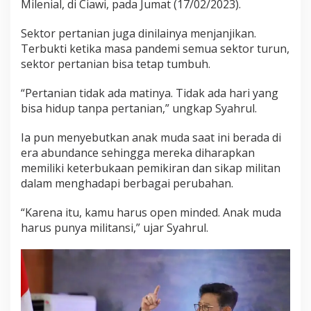
Milenial, di Ciawi, pada Jumat (17/02/2023).
g
o
Sektor pertanian juga dinilainya menjanjikan.
l
a
Terbukti ketika masa pandemi semua sektor turun,
h
sektor pertanian bisa tetap tumbuh.
a
n
“Pertanian tidak ada matinya. Tidak ada hari yang
bisa hidup tanpa pertanian,” ungkap Syahrul.
Ia pun menyebutkan anak muda saat ini berada di
era abundance sehingga mereka diharapkan
memiliki keterbukaan pemikiran dan sikap militan
dalam menghadapi berbagai perubahan.
“Karena itu, kamu harus open minded. Anak muda
harus punya militansi,” ujar Syahrul.