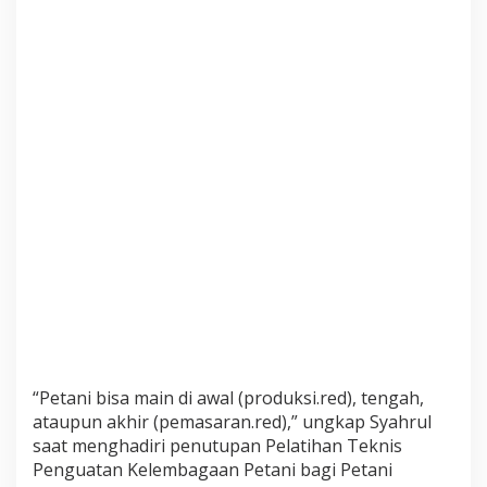
a
B
e
r
g
e
r
a
k
d
i
P
r
o
d
u
k
s
i
d
“Petani bisa main di awal (produksi.red), tengah,
a
ataupun akhir (pemasaran.red),” ungkap Syahrul
n
P
saat menghadiri penutupan Pelatihan Teknis
e
Penguatan Kelembagaan Petani bagi Petani
n