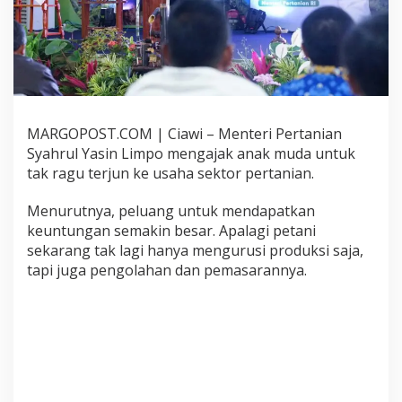
n
i
a
l
,
M
e
n
MARGOPOST.COM | Ciawi – Menteri Pertanian
t
Syahrul Yasin Limpo mengajak anak muda untuk
a
n
tak ragu terjun ke usaha sektor pertanian.
:
P
Menurutnya, peluang untuk mendapatkan
e
keuntungan semakin besar. Apalagi petani
t
sekarang tak lagi hanya mengurusi produksi saja,
a
n
tapi juga pengolahan dan pemasarannya.
i
M
u
d
a
B
i
s