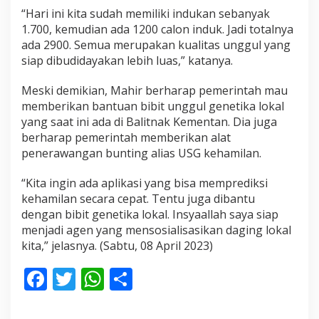
“Hari ini kita sudah memiliki indukan sebanyak
1.700, kemudian ada 1200 calon induk. Jadi totalnya
ada 2900. Semua merupakan kualitas unggul yang
siap dibudidayakan lebih luas,” katanya.
Meski demikian, Mahir berharap pemerintah mau
memberikan bantuan bibit unggul genetika lokal
yang saat ini ada di Balitnak Kementan. Dia juga
berharap pemerintah memberikan alat
penerawangan bunting alias USG kehamilan.
“Kita ingin ada aplikasi yang bisa memprediksi
kehamilan secara cepat. Tentu juga dibantu
dengan bibit genetika lokal. Insyaallah saya siap
menjadi agen yang mensosialisasikan daging lokal
kita,” jelasnya. (Sabtu, 08 April 2023)
F
T
W
S
ac
w
h
h