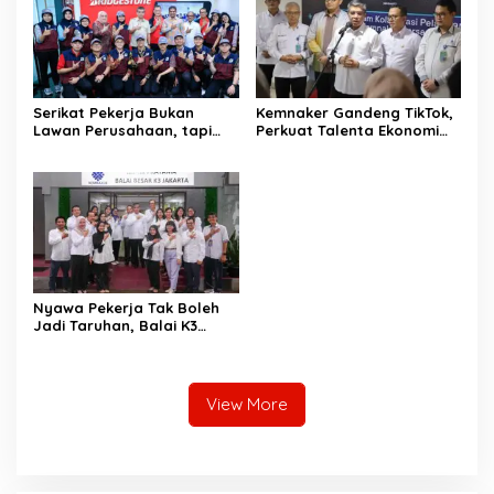
Serikat Pekerja Bukan
Kemnaker Gandeng TikTok,
Lawan Perusahaan, tapi
Perkuat Talenta Ekonomi
Penjaga Hak Pekerja
Digital dan Buka Peluang
Kerja Baru
Nyawa Pekerja Tak Boleh
Jadi Taruhan, Balai K3
Harus Cegah Kecelakaan
Kerja
View More