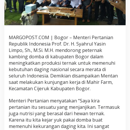
n
g
L
o
k
a
l
MARGOPOST.COM | Bogor – Menteri Pertanian
K
Republik Indonesia Prof. Dr. H. Syahrul Yasin
e
m
Limpo, Sh., M.Si. M.H. mendorong peternak
e
kambing domba di kabupaten Bogor dalam
n
meningkatkan produksi ternak untuk memenuhi
t
kebutuhan daging nasional secara merata di
a
seluruh Indonesia. Demikian disampaikan Mentan
n
D
saat melakukan kunjungan kerja di Mahir Farm,
o
Kecamatan Cijeruk Kabupaten Bogor.
r
o
Menteri Pertanian menyatakan “Saya kira
n
pertanian itu sesuatu yang menjanjikan. Termasuk
g
P
juga nutrisi yang berasal dari hewan ternak.
a
Karena itu kita kejar yuk pakai domba buat
r
memenuhi kekurangan daging kita. Ini sangat
a