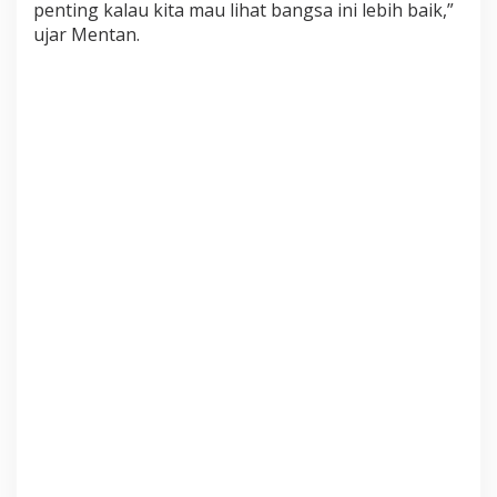
penting kalau kita mau lihat bangsa ini lebih baik,”
P
e
ujar Mentan.
t
e
r
n
a
k
d
i
K
a
b
u
p
a
t
e
n
B
o
g
o
r
U