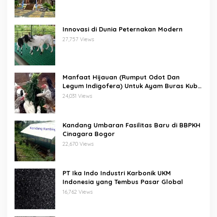
Innovasi di Dunia Peternakan Modern
27,757 Views
Manfaat Hijauan (Rumput Odot Dan
Legum Indigofera) Untuk Ayam Buras Kub
Dan Sensi
24,031 Views
Kandang Umbaran Fasilitas Baru di BBPKH
Cinagara Bogor
22,670 Views
PT Ika Indo Industri Karbonik UKM
Indonesia yang Tembus Pasar Global
16,762 Views