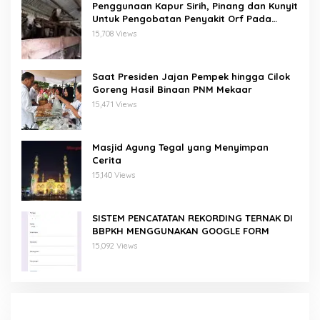
Penggunaan Kapur Sirih, Pinang dan Kunyit
Untuk Pengobatan Penyakit Orf Pada
Domba/Kambing
15,708 Views
Saat Presiden Jajan Pempek hingga Cilok
Goreng Hasil Binaan PNM Mekaar
15,471 Views
Masjid Agung Tegal yang Menyimpan
Cerita
15,140 Views
SISTEM PENCATATAN REKORDING TERNAK DI
BBPKH MENGGUNAKAN GOOGLE FORM
15,092 Views