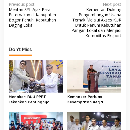
e
itt
at
ar
P
Previous post
Next post
b
er
s
e
Mentan SYL Ajak Para
Kementan Dukung
o
Peternakan di Kabupaten
Pengembangan Usaha
o
A
s
Bogor Penuhi Kebutuhan
Ternak Melalui Akses KUR
Daging Lokal
Untuk Penuhi Kebutuhan
o
p
t
Pangan Lokal dan Menjadi
Komoditas Eksport
k
p
n
a
Don't Miss
v
i
g
a
t
i
Menaker: RUU PPRT
Kemnaker Perluas
o
Tekankan Pentingnya
Kesempatan Kerja
Pelindungan Pekerja Rumah
Disabilitas lewat Pelatihan
n
Tangga
Wirausaha