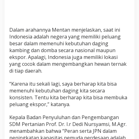
n
t
u
k
T
Dalam arahannya Mentan menjelaskan, saat ini
i
Indonesia adalah negera yang memiliki peluang
n
besar dalam memenuhi kebutuhan daging
g
k
kambing dan domba secara nasional maupun
a
ekspor. Apalagi, Indonesia juga memiliki lokasi
t
yang cocok dalam mengembangkan hewan ternak
k
di tiap daerah.
a
n
P
“Karena itu sekali lagi, saya berharap kita bisa
r
memenuhi kebutuhan daging kita secara
o
konsisten. Tentu kita berharap kita bisa membuka
d
peluang ekspor,” katanya.
u
k
s
Kepala Badan Penyuluhan dan Pengembangan
i
SDM Pertanian Prof. Dr. I.r Dedi Nursyamsi, M.Agr.
T
menambahkan bahwa “Peran serta JPN dalam
e
peningkatan kapasitas pemuda perdesaan adalah
r