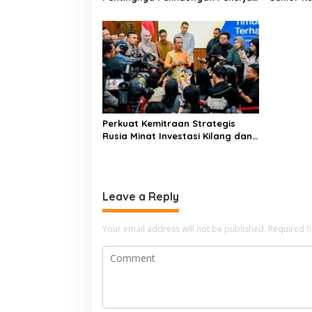
i
Rumah Tangga
Jurnalist
o
n
Perkuat Kemitraan Strategis
Rusia Minat Investasi Kilang dan
Storage Minyak, Siap Perkuat
Ketahanan Energi RI
Leave a Reply
Your email address will not be published.
Required f