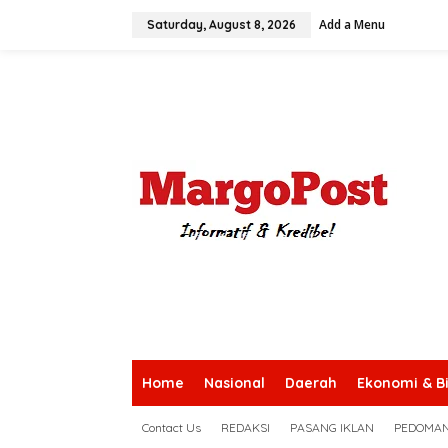
S
Add a Menu
k
Saturday, August 8, 2026
i
p
t
o
c
o
n
t
e
n
t
Home
Nasional
Daerah
Ekonomi & Bi
Contact Us
REDAKSI
PASANG IKLAN
PEDOMAN