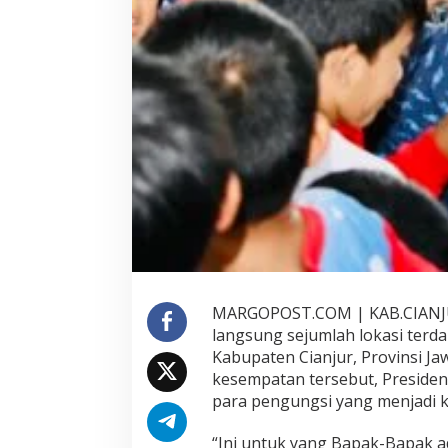
u
m
i
d
i
C
i
a
n
j
u
r
MARGOPOST.COM | KAB.CIANJUR
langsung sejumlah lokasi ter
Kabupaten Cianjur, Provinsi J
kesempatan tersebut, Preside
para pengungsi yang menjadi 
“Ini untuk yang Bapak-Bapak a