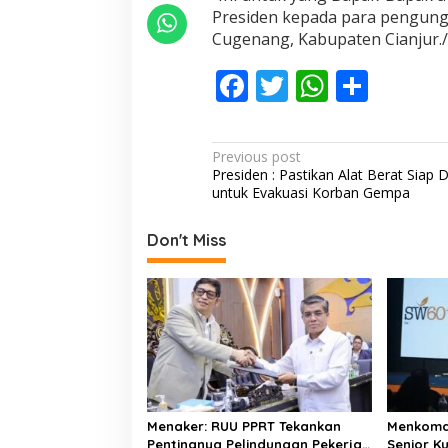
Presiden kepada para pengungs
Cugenang, Kabupaten Cianjur.
F
T
W
S
ac
w
h
h
e
itt
at
ar
P
Previous post
b
er
s
e
Presiden : Pastikan Alat Berat Siap D
o
untuk Evakuasi Korban Gempa
o
A
s
o
p
t
Don't Miss
k
p
n
a
v
i
g
a
Menaker: RUU PPRT Tekankan
Menkomdi
t
Pentingnya Pelindungan Pekerja
Senior K