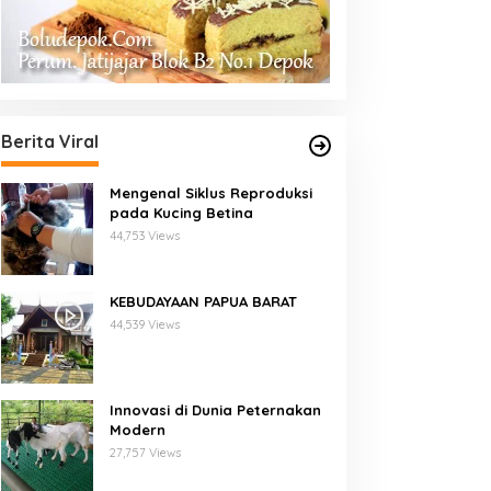
Berita Viral
Mengenal Siklus Reproduksi
pada Kucing Betina
44,753 Views
KEBUDAYAAN PAPUA BARAT
44,539 Views
Innovasi di Dunia Peternakan
Modern
27,757 Views