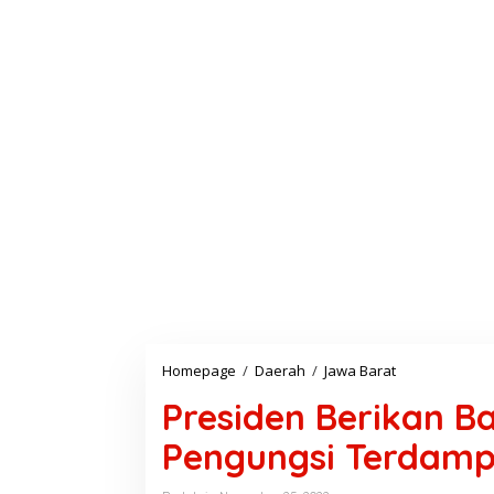
Homepage
/
Daerah
/
Jawa Barat
P
r
Presiden Berikan B
e
s
Pengungsi Terdamp
i
d
e