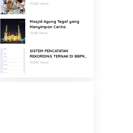
Binaan PNM Mekaar
15,462 Views
Masjid Agung Tegal yang
Menyimpan Cerita
15,140 Views
SISTEM PENCATATAN
REKORDING TERNAK DI BBPKH
MENGGUNAKAN GOOGLE FORM
15,092 Views