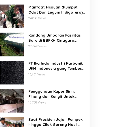
Manfaat Hijauan (Rumput
Odot Dan Legum Indigofera)
Untuk Ayam Buras Kub Dan
24,030 Views
Sensi
Kandang Umbaran Fasilitas
Baru di BBPKH Cinagara
Bogor
22,669 Views
PT Ika Indo Industri Karbonik
UKM Indonesia yang Tembus
Pasar Global
16,761 Views
Penggunaan Kapur Sirih,
Pinang dan Kunyit Untuk
Pengobatan Penyakit Orf
15,708 Views
Pada Domba/Kambing
Saat Presiden Jajan Pempek
hingga Cilok Goreng Hasil