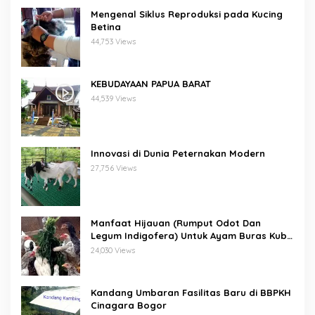
Mengenal Siklus Reproduksi pada Kucing
Betina
44,753 Views
KEBUDAYAAN PAPUA BARAT
44,539 Views
Innovasi di Dunia Peternakan Modern
27,756 Views
Manfaat Hijauan (Rumput Odot Dan
Legum Indigofera) Untuk Ayam Buras Kub
Dan Sensi
24,030 Views
Kandang Umbaran Fasilitas Baru di BBPKH
Cinagara Bogor