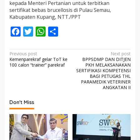
kepada Menteri Pertanian untuk terbitkan
sertifikat bebas brucellosis di Pulau Semau,
Kabupaten Kupang, NTT./PPT
F
T
W
S
ac
w
h
h
e
itt
at
ar
P
Previous post
Next post
b
er
s
e
Kemenparekraf gelar ToT ke
BPPSDMP DAN DITJEN
o
100 calon “trainer” parekraf
PKH MELAKSANAKAN
o
A
s
SERTIFIKASI KOMPETENSI
BAGI PETUGAS THL
o
p
t
PARAMEDIK VETERINER
ANGKATAN II
k
p
n
a
Don't Miss
v
i
g
a