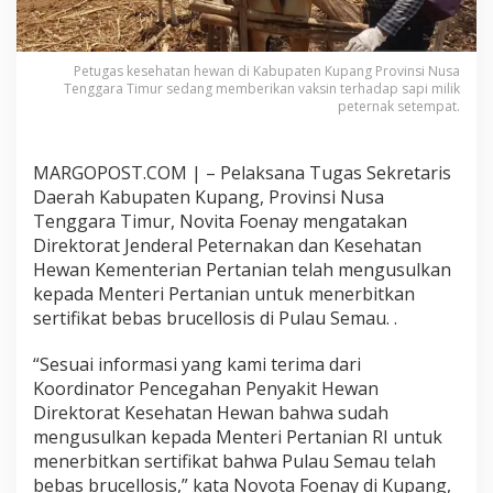
a
k
i
t
Petugas kesehatan hewan di Kabupaten Kupang Provinsi Nusa
b
Tenggara Timur sedang memberikan vaksin terhadap sapi milik
peternak setempat.
r
u
c
e
MARGOPOST.COM | – Pelaksana Tugas Sekretaris
l
Daerah Kabupaten Kupang, Provinsi Nusa
l
Tenggara Timur, Novita Foenay mengatakan
o
Direktorat Jenderal Peternakan dan Kesehatan
s
i
Hewan Kementerian Pertanian telah mengusulkan
s
kepada Menteri Pertanian untuk menerbitkan
sertifikat bebas brucellosis di Pulau Semau. .
“Sesuai informasi yang kami terima dari
Koordinator Pencegahan Penyakit Hewan
Direktorat Kesehatan Hewan bahwa sudah
mengusulkan kepada Menteri Pertanian RI untuk
menerbitkan sertifikat bahwa Pulau Semau telah
bebas brucellosis,” kata Novota Foenay di Kupang,