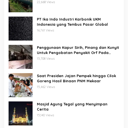
22,668 Views
PT Ika Indo Industri Karbonik UKM
Indonesia yang Tembus Pasar Global
16,761 Views
Penggunaan Kapur Sirih, Pinang dan Kunyit
Untuk Pengobatan Penyakit Orf Pada
Domba/Kambing
15,708 Views
Saat Presiden Jajan Pempek hingga Cilok
Goreng Hasil Binaan PNM Mekaar
15,462 Views
Masjid Agung Tegal yang Menyimpan
Cerita
15,140 Views