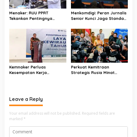
t
i
Menaker: RUU PPRT
Menkomdigi: Peran Jurnalis
o
Tekankan Pentingnya
Senior Kunci Jaga Standar
Pelindungan Pekerja Rumah
Kerja Jurnalistik Yang
n
Tangga
Berkualitas
Kemnaker Perluas
Perkuat Kemitraan
Kesempatan Kerja
Strategis Rusia Minat
Disabilitas lewat Pelatihan
Investasi Kilang dan
Wirausaha
Storage Minyak, Siap
Perkuat Ketahanan Energi
RI
Leave a Reply
Your email address will not be published.
Required fields are
marked
*