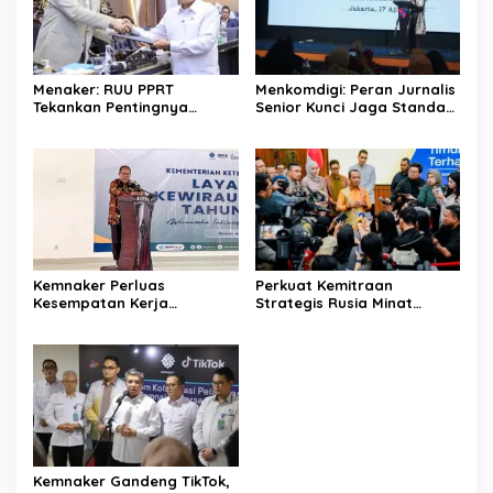
Menaker: RUU PPRT
Menkomdigi: Peran Jurnalis
Tekankan Pentingnya
Senior Kunci Jaga Standar
Pelindungan Pekerja Rumah
Kerja Jurnalistik Yang
Tangga
Berkualitas
Kemnaker Perluas
Perkuat Kemitraan
Kesempatan Kerja
Strategis Rusia Minat
Disabilitas lewat Pelatihan
Investasi Kilang dan
Wirausaha
Storage Minyak, Siap
Perkuat Ketahanan Energi
RI
Kemnaker Gandeng TikTok,