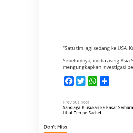
“Satu tim lagi sedang ke USA. K
Sebelumnya, media asing Asia S
mengungkapkan investigasi pe
F
T
W
S
ac
w
h
h
e
itt
at
ar
P
Previous post
b
er
s
e
Sandiaga Blusukan ke Pasar Semara
o
Lihat Tempe Sachet
o
A
s
o
p
t
Don't Miss