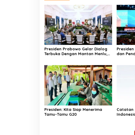
Presiden Prabowo Gelar Dialog
Presiden
Terbuka Dengan Mantan Menlu,
dan Pend
Wamenlu dan Tokoh Politik Luar
Kesejaht
Negeri Bahas Arah Kebijakan
Kemandi
Global
Presiden: Kita Siap Menerima
Catatan K
Tamu-Tamu G20
Indonesi
Ketidakp