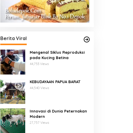
Berita Viral
Mengenal Siklus Reproduksi
pada Kucing Betina
44,753 Views
KEBUDAYAAN PAPUA BARAT
44,540 Views
Innovasi di Dunia Peternakan
Modern
27,757 Views