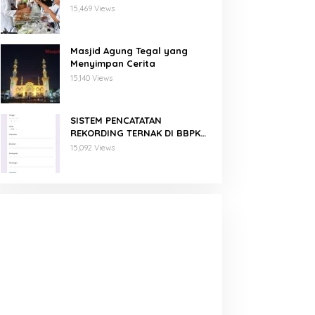
Binaan PNM Mekaar
15,469 Views
Masjid Agung Tegal yang
Menyimpan Cerita
15,140 Views
SISTEM PENCATATAN
REKORDING TERNAK DI BBPKH
MENGGUNAKAN GOOGLE FORM
15,092 Views