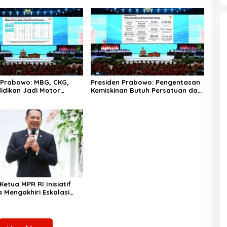
 Prabowo: MBG, CKG,
Presiden Prabowo: Pengentasan
idikan Jadi Motor
Kemiskinan Butuh Persatuan dan
eraan serta
Kepemimpinan yang
rian Bangsa
Bertanggung Jawab
etua MPR RI Inisiatif
a Mengakhiri Eskalasi
astian Global