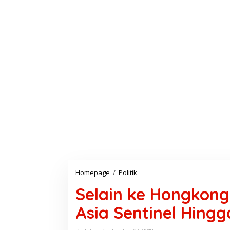
Homepage
/
Politik
S
e
Selain ke Hongkong
l
a
Asia Sentinel Hingg
i
n
k