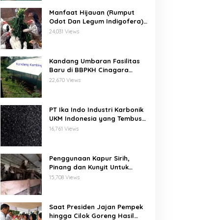
Manfaat Hijauan (Rumput
Odot Dan Legum Indigofera)
Untuk Ayam Buras Kub Dan
24,031 Views
Sensi
Kandang Umbaran Fasilitas
Baru di BBPKH Cinagara
Bogor
22,670 Views
PT Ika Indo Industri Karbonik
UKM Indonesia yang Tembus
Pasar Global
16,761 Views
Penggunaan Kapur Sirih,
Pinang dan Kunyit Untuk
Pengobatan Penyakit Orf
15,708 Views
Pada Domba/Kambing
Saat Presiden Jajan Pempek
hingga Cilok Goreng Hasil