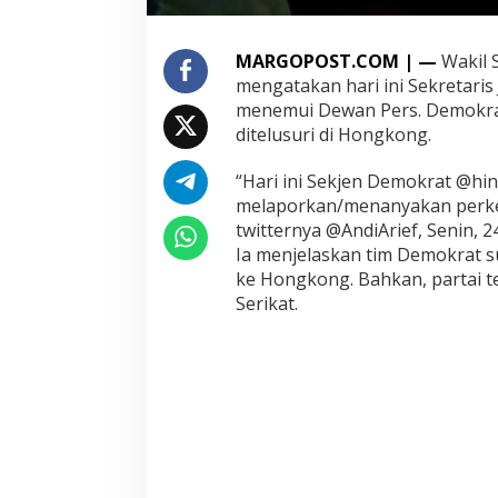
t
a
A
MARGOPOST.COM | —
Wakil S
s
mengatakan hari ini Sekretaris
i
menemui Dewan Pers. Demokrat
a
ditelusuri di Hongkong.
S
e
n
“Hari ini Sekjen Demokrat @h
t
melaporkan/menanyakan perkem
i
twitternya @AndiArief, Senin, 
n
Ia menjelaskan tim Demokrat su
e
ke Hongkong. Bahkan, partai t
l
H
Serikat.
i
n
g
g
a
k
e
A
S