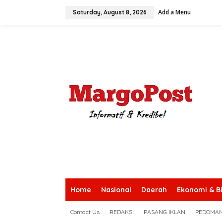
S
Add a Menu
k
Saturday, August 8, 2026
i
p
t
o
c
o
n
t
e
n
t
Home
Nasional
Daerah
Ekonomi & Bi
Contact Us
REDAKSI
PASANG IKLAN
PEDOMAN