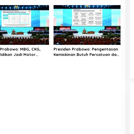
 Prabowo: MBG, CKG,
Presiden Prabowo: Pengentasan
idikan Jadi Motor
Kemiskinan Butuh Persatuan dan
eraan serta
Kepemimpinan yang
rian Bangsa
Bertanggung Jawab