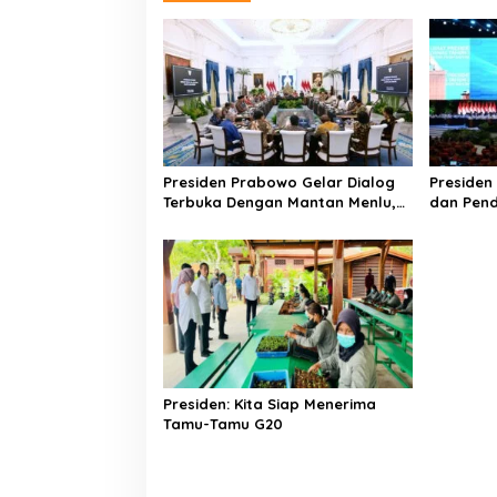
k
p
n
a
v
i
g
a
Presiden Prabowo Gelar Dialog
Presiden
t
Terbuka Dengan Mantan Menlu,
dan Pend
i
Wamenlu dan Tokoh Politik Luar
Kesejaht
Negeri Bahas Arah Kebijakan
Kemandi
o
Global
n
Presiden: Kita Siap Menerima
Tamu-Tamu G20