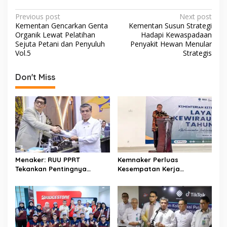
e
itt
at
ar
P
Previous post
Next post
b
er
s
e
Kementan Gencarkan Genta
Kementan Susun Strategi
o
Organik Lewat Pelatihan
Hadapi Kewaspadaan
o
A
s
Sejuta Petani dan Penyuluh
Penyakit Hewan Menular
Vol.5
Strategis
o
p
t
k
p
n
Don't Miss
a
v
i
g
a
t
Menaker: RUU PPRT
Kemnaker Perluas
Tekankan Pentingnya
Kesempatan Kerja
i
Pelindungan Pekerja Rumah
Disabilitas lewat Pelatihan
o
Tangga
Wirausaha
n