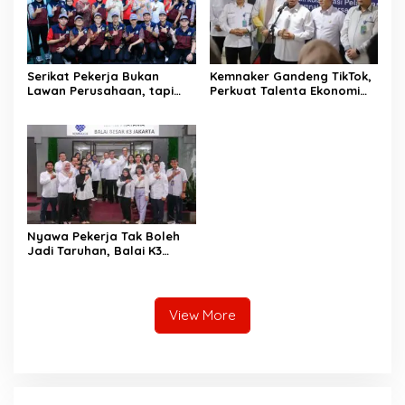
Serikat Pekerja Bukan
Kemnaker Gandeng TikTok,
Lawan Perusahaan, tapi
Perkuat Talenta Ekonomi
Penjaga Hak Pekerja
Digital dan Buka Peluang
Kerja Baru
Nyawa Pekerja Tak Boleh
Jadi Taruhan, Balai K3
Harus Cegah Kecelakaan
Kerja
View More