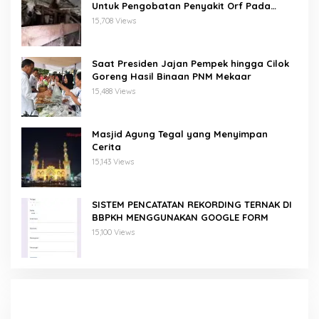
Untuk Pengobatan Penyakit Orf Pada
Domba/Kambing
15,708 Views
Saat Presiden Jajan Pempek hingga Cilok
Goreng Hasil Binaan PNM Mekaar
15,488 Views
Masjid Agung Tegal yang Menyimpan
Cerita
15,143 Views
SISTEM PENCATATAN REKORDING TERNAK DI
BBPKH MENGGUNAKAN GOOGLE FORM
15,100 Views