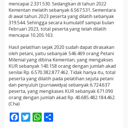
mencapai 2.331.530. Sedangkan di tahun 2022
Kementan melatih sebanyak 6.567.531. Sementara
di awal tahun 2023 peserta yang dilatih sebanyak
319.544. Sehingga secara kumulatif sampai bulan
Februari 2023, total peserta yang telah dilatih
mencapai 10.205.163.
Hasil pelatihan sejak 2020 sudah dapat dirasakan
oleh petani, yaitu sebanyak 546.469 orang Petani
Milenial yang dibina Kementan, yang mengakses
KUR sebanyak 140.158 orang dengan jumlah akad
senilai Rp. 6.570.382.877.462. Tidak hanya itu, total
peserta yang dilatih pada pelatihan sejuta petani
dan penyuluh (purnawidya) sebanyak 6.724.637
peserta, yang mengkases KUR sebanyak 671.090
orang dengan jumlah akad Rp. 40.685.482.184.462.
(Cha)
F
T
W
S
ac
w
h
h