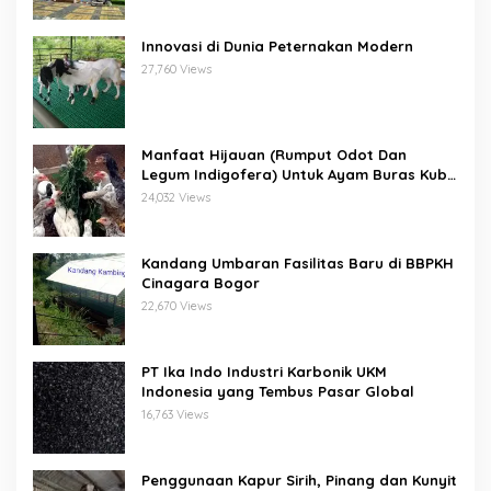
Innovasi di Dunia Peternakan Modern
27,760 Views
Manfaat Hijauan (Rumput Odot Dan
Legum Indigofera) Untuk Ayam Buras Kub
Dan Sensi
24,032 Views
Kandang Umbaran Fasilitas Baru di BBPKH
Cinagara Bogor
22,670 Views
PT Ika Indo Industri Karbonik UKM
Indonesia yang Tembus Pasar Global
16,763 Views
Penggunaan Kapur Sirih, Pinang dan Kunyit