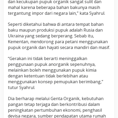
dan kecukupan pupuk organik sangat sulit dan
n
mahal karena beberapa bahan bakunya masih
y
tergantung impor dari negara lain,” kata Syahrul.
u
l
u
Seperti diketahui bahwa di antara tempat bahan
h
baku maupun produksi pupuk adalah Rusia dan
V
Ukraina yang sedang berperang. Sebab itu,
o
Kementan, mendorong para petani menggunakan
l
.
pupuk organik dan hayati secara mandiri dan masif.
5
“Gerakan ini tidak berarti meninggalkan
penggunaan pupuk anorganik sepenuhnya,
melainkan boleh menggunakan pupuk kimia
dengan ketentuan tidak berlebihan atau
menggunakan konsep pemupukan berimbang,”
tutur Syahrul.
Dia berharap melalui Genta Organik, kebutuhan
pangan tetap terjaga dan berkontribusi dalam
peningkatan pertumbuhan ekonomi, penghasil
devisa negara, sumber pendapatan utama rumah