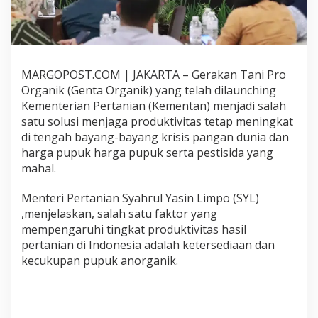
a
P
e
l
a
t
MARGOPOST.COM | JAKARTA – Gerakan Tani Pro
i
Organik (Genta Organik) yang telah dilaunching
h
Kementerian Pertanian (Kementan) menjadi salah
a
satu solusi menjaga produktivitas tetap meningkat
n
Y
di tengah bayang-bayang krisis pangan dunia dan
a
harga pupuk harga pupuk serta pestisida yang
n
mahal.
g
K
Menteri Pertanian Syahrul Yasin Limpo (SYL)
e
-
,menjelaskan, salah satu faktor yang
1
mempengaruhi tingkat produktivitas hasil
1
pertanian di Indonesia adalah ketersediaan dan
J
kecukupan pupuk anorganik.
u
t
a
,
P