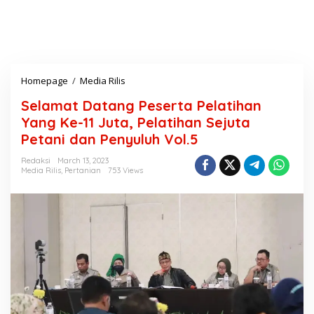
Homepage
/
Media Rilis
S
e
Selamat Datang Peserta Pelatihan
l
a
Yang Ke-11 Juta, Pelatihan Sejuta
m
Petani dan Penyuluh Vol.5
a
t
Redaksi
March 13, 2023
D
Media Rilis
,
Pertanian
753 Views
a
t
a
n
g
P
e
s
e
r
t