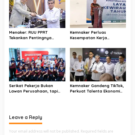
v
i
g
a
Menaker: RUU PPRT
Kemnaker Perluas
t
Tekankan Pentingnya
Kesempatan Kerja
Pelindungan Pekerja Rumah
Disabilitas lewat Pelatihan
i
Tangga
Wirausaha
o
n
Serikat Pekerja Bukan
Kemnaker Gandeng TikTok,
Lawan Perusahaan, tapi
Perkuat Talenta Ekonomi
Penjaga Hak Pekerja
Digital dan Buka Peluang
Kerja Baru
Leave a Reply
Your email address will not be published.
Required fields are