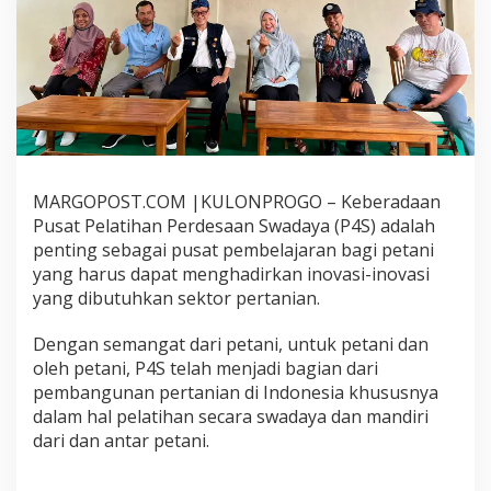
r
R
e
z
e
k
i
,
B
e
MARGOPOST.COM |KULONPROGO – Keberadaan
n
Pusat Pelatihan Perdesaan Swadaya (P4S) adalah
a
r
penting sebagai pusat pembelajaran bagi petani
J
yang harus dapat menghadirkan inovasi-inovasi
a
yang dibutuhkan sektor pertanian.
d
i
Dengan semangat dari petani, untuk petani dan
S
u
oleh petani, P4S telah menjadi bagian dari
m
pembangunan pertanian di Indonesia khususnya
b
dalam hal pelatihan secara swadaya dan mandiri
e
dari dan antar petani.
r
R
e