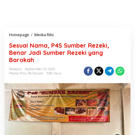
Homepage
/
Media Rilis
S
e
Sesuai Nama, P4S Sumber Rezeki,
s
u
Benar Jadi Sumber Rezeki yang
a
Barokah
i
N
Redaksi
September 23, 2023
a
Media Rilis
,
Pertanian
508 Views
m
a
,
P
4
S
S
u
m
b
e