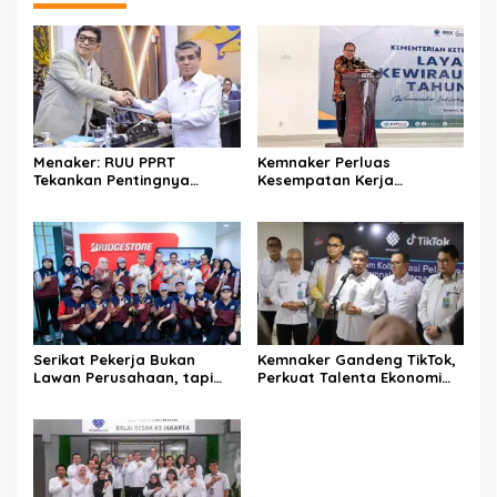
Menaker: RUU PPRT
Kemnaker Perluas
Tekankan Pentingnya
Kesempatan Kerja
Pelindungan Pekerja Rumah
Disabilitas lewat Pelatihan
Tangga
Wirausaha
Serikat Pekerja Bukan
Kemnaker Gandeng TikTok,
Lawan Perusahaan, tapi
Perkuat Talenta Ekonomi
Penjaga Hak Pekerja
Digital dan Buka Peluang
Kerja Baru