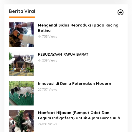
Berita Viral
Mengenal Siklus Reproduksi pada Kucing
Betina
44,753 Views
KEBUDAYAAN PAPUA BARAT
44,539 Views
Innovasi di Dunia Peternakan Modern
27,757 Views
Manfaat Hijauan (Rumput Odot Dan
Legum Indigofera) Untuk Ayam Buras Kub
Dan Sensi
24,030 Views