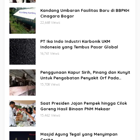
Kandang Umbaran Fasilitas Baru di BBPKH
Cinagara Bogor
22,668 Views
PT Ika Indo Industri Karbonik UKM
Indonesia yang Tembus Pasar Global
16,761 Views
Penggunaan Kapur Sirih, Pinang dan Kunyit
Untuk Pengobatan Penyakit Orf Pada
Domba/Kambing
15,708 Views
Saat Presiden Jajan Pempek hingga Cilok
Goreng Hasil Binaan PNM Mekaar
15,462 Views
Masjid Agung Tegal yang Menyimpan
Cerita