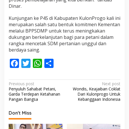
Dinar.
Kunjungan ke P4S di Kabupaten KulonProgo kali ini
merupakan salah satu bentuk komitmen Kementan
melalui BPPSDMP untuk terus meningkakan
dukungan berkelanjutan bagi para petani dalam
rangka mencetak SDM pertanian unggul dan
berdaya saing.
F
T
W
S
ac
w
h
h
e
itt
at
ar
P
Previous post
Next post
b
er
s
e
Penyuluh Sahabat Petani,
Wondis, Keajaiban Coklat
o
Garda Terdepan Ketahanan
Dari Kulonprogo Untuk
o
A
s
Pangan Bangsa
Kebanggaan Indonesia
o
p
t
Don't Miss
k
p
n
a