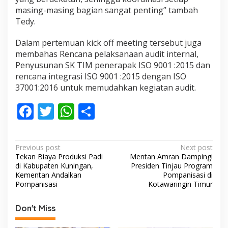
masing-masing bagian sangat penting” tambah
Tedy.
Dalam pertemuan kick off meeting tersebut juga
membahas Rencana pelaksanaan audit internal,
Penyusunan SK TIM penerapak ISO 9001 :2015 dan
rencana integrasi ISO 9001 :2015 dengan ISO
37001:2016 untuk memudahkan kegiatan audit.
F
T
W
S
ac
w
h
h
e
itt
at
ar
P
Previous post
Next post
b
er
s
e
Tekan Biaya Produksi Padi
Mentan Amran Dampingi
o
di Kabupaten Kuningan,
Presiden Tinjau Program
o
A
s
Kementan Andalkan
Pompanisasi di
Pompanisasi
Kotawaringin Timur
o
p
t
k
p
n
Don't Miss
a