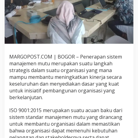
e
m
e
n
M
u
t
u
,
L
MARGOPOST.COM | BOGOR – Penerapan sistem
a
manajemen mutu merupakan suatu langkah
n
g
strategis dalam suatu organisasi yang mana
k
mampu membantu meningkatkan kinerja secara
a
keseluruhan dan menyediakan dasar yang kuat
h
untuk inisiatif pembangunan organisasi yang
N
berkelanjutan.
y
a
t
ISO 9001:2015 merupakan suatu acuan baku dari
a
sistem standar manajemen mutu yang dirancang
K
untuk membantu organisasi dalam memastikan
e
bahwa organisasi dapat memenuhi kebutuhan
m
e
pelanggan dan stakeholdernya serta dapat