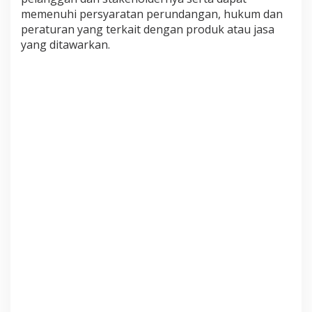
n
memenuhi persyaratan perundangan, hukum dan
t
peraturan yang terkait dengan produk atau jasa
a
yang ditawarkan.
n
T
i
n
g
k
a
t
k
a
n
K
u
a
l
i
t
a
s
L
a
y