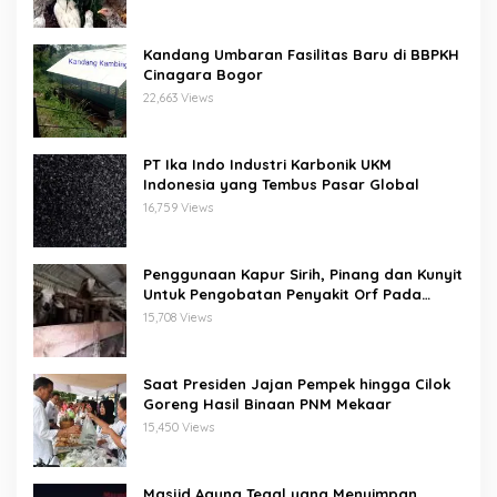
Kandang Umbaran Fasilitas Baru di BBPKH
Cinagara Bogor
22,663 Views
PT Ika Indo Industri Karbonik UKM
Indonesia yang Tembus Pasar Global
16,759 Views
Penggunaan Kapur Sirih, Pinang dan Kunyit
Untuk Pengobatan Penyakit Orf Pada
Domba/Kambing
15,708 Views
Saat Presiden Jajan Pempek hingga Cilok
Goreng Hasil Binaan PNM Mekaar
15,450 Views
Masjid Agung Tegal yang Menyimpan