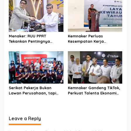
v
i
g
a
t
Menaker: RUU PPRT
Kemnaker Perluas
Tekankan Pentingnya
Kesempatan Kerja
i
Pelindungan Pekerja Rumah
Disabilitas lewat Pelatihan
o
Tangga
Wirausaha
n
Serikat Pekerja Bukan
Kemnaker Gandeng TikTok,
Lawan Perusahaan, tapi
Perkuat Talenta Ekonomi
Penjaga Hak Pekerja
Digital dan Buka Peluang
Kerja Baru
Leave a Reply