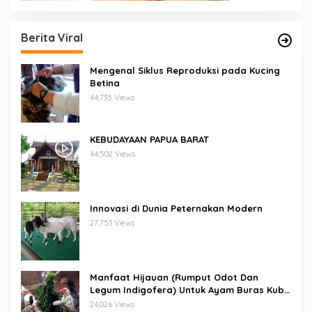
Berita Viral
Mengenal Siklus Reproduksi pada Kucing
Betina
44,735 Views
KEBUDAYAAN PAPUA BARAT
44,502 Views
Innovasi di Dunia Peternakan Modern
27,753 Views
Manfaat Hijauan (Rumput Odot Dan
Legum Indigofera) Untuk Ayam Buras Kub
Dan Sensi
24,026 Views