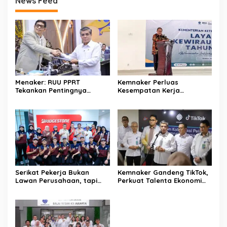
News Feed
Menaker: RUU PPRT
Kemnaker Perluas
Tekankan Pentingnya
Kesempatan Kerja
Pelindungan Pekerja Rumah
Disabilitas lewat Pelatihan
Tangga
Wirausaha
Serikat Pekerja Bukan
Kemnaker Gandeng TikTok,
Lawan Perusahaan, tapi
Perkuat Talenta Ekonomi
Penjaga Hak Pekerja
Digital dan Buka Peluang
Kerja Baru