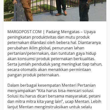
P
e
m
e
l
i
h
MARGOPOST.COM | Padang Mengatas – Upaya
a
peningkatan produktivitas dan mutu produk
r
a
peternakan dilandasi oleh bebera hal. Diantaranya
a
perubahan iklim global, penurunan lahan
n
pertanian/peternakan, dan tuntutan gaya hidup
T
akan konsumsi produk peternakan berkualitas.
e
Serta jumlah penduduk yang meningkat tiap tahun,
r
n
secara otomatis akan menaikkan permintaan
a
pangan produk peternakan.
k
,
Dalam berbagai kesempatan Menteri Pertanian
B
menyampaikan “Kita harus bisa mencari solusi.
B
P
Solusi itu harus dicari bersama masyarakat, petani
K
dan mitra mitra kita yang lain”, ucap Mentan. Lebih
H
lanjut Mentan menginstruksikan untuk selalu
C