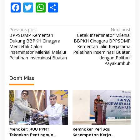
F
T
W
S
ac
w
h
h
e
itt
at
ar
P
Previous post
Next post
b
er
s
e
BPPSDMP Kementan
Cetak Inseminator Milenial
o
Dukung BBPKH Cinagara
BBPKH Cinagara BPPSDMP
o
A
s
Mencetak Calon
Kementan Jalin Kerjasama
Inseminator Milenial Melalui
Pelatihan Inseminasi Buatan
o
p
t
Pelatihan Inseminasi Buatan
dengan Politani
Payakumbuh
k
p
n
a
Don't Miss
v
i
g
a
t
i
Menaker: RUU PPRT
Kemnaker Perluas
o
Tekankan Pentingnya
Kesempatan Kerja