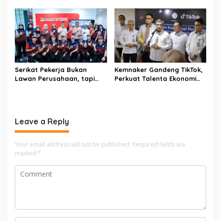
Pelindungan Pekerja Rumah
Disabilitas lewat Pelatihan
n
Tangga
Wirausaha
Serikat Pekerja Bukan
Kemnaker Gandeng TikTok,
Lawan Perusahaan, tapi
Perkuat Talenta Ekonomi
Penjaga Hak Pekerja
Digital dan Buka Peluang
Kerja Baru
Leave a Reply
Your email address will not be published.
Required fields are
marked
*