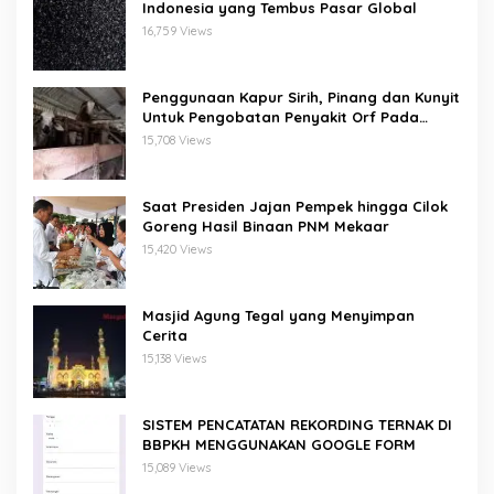
Indonesia yang Tembus Pasar Global
16,759 Views
Penggunaan Kapur Sirih, Pinang dan Kunyit
Untuk Pengobatan Penyakit Orf Pada
Domba/Kambing
15,708 Views
Saat Presiden Jajan Pempek hingga Cilok
Goreng Hasil Binaan PNM Mekaar
15,420 Views
Masjid Agung Tegal yang Menyimpan
Cerita
15,138 Views
SISTEM PENCATATAN REKORDING TERNAK DI
BBPKH MENGGUNAKAN GOOGLE FORM
15,089 Views