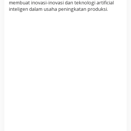
membuat inovasi-inovasi dan teknologi artificial
i
n
inteligen dalam usaha peningkatan produksi.
a
g
a
r
a
B
P
P
S
D
M
P
M
e
l
a
k
u
k
a
n
S
t