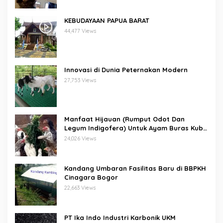
KEBUDAYAAN PAPUA BARAT
44,477 Views
Innovasi di Dunia Peternakan Modern
27,753 Views
Manfaat Hijauan (Rumput Odot Dan
Legum Indigofera) Untuk Ayam Buras Kub
Dan Sensi
24,026 Views
Kandang Umbaran Fasilitas Baru di BBPKH
Cinagara Bogor
22,663 Views
PT Ika Indo Industri Karbonik UKM