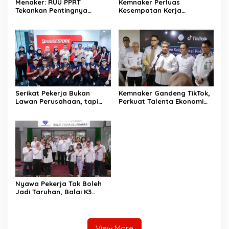
Menaker: RUU PPRT
Kemnaker Perluas
Tekankan Pentingnya
Kesempatan Kerja
Pelindungan Pekerja Rumah
Disabilitas lewat Pelatihan
Tangga
Wirausaha
Serikat Pekerja Bukan
Kemnaker Gandeng TikTok,
Lawan Perusahaan, tapi
Perkuat Talenta Ekonomi
Penjaga Hak Pekerja
Digital dan Buka Peluang
Kerja Baru
Nyawa Pekerja Tak Boleh
Jadi Taruhan, Balai K3
Harus Cegah Kecelakaan
Kerja
View More