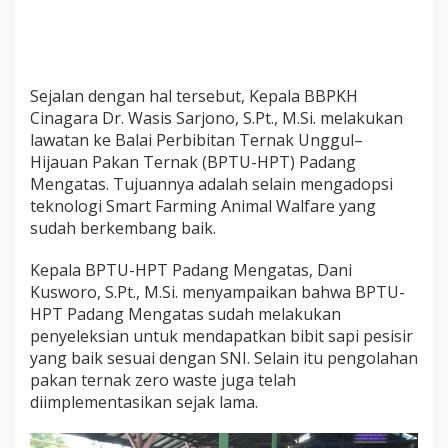
u
d
i
T
i
Sejalan dengan hal tersebut, Kepala BBPKH
r
Cinagara Dr. Wasis Sarjono, S.Pt., M.Si. melakukan
u
lawatan ke Balai Perbibitan Ternak Unggul–
k
e
Hijauan Pakan Ternak (BPTU-HPT) Padang
B
Mengatas. Tujuannya adalah selain mengadopsi
P
teknologi Smart Farming Animal Walfare yang
T
sudah berkembang baik.
U
-
H
Kepala BPTU-HPT Padang Mengatas, Dani
P
Kusworo, S.Pt., M.Si. menyampaikan bahwa BPTU-
T
HPT Padang Mengatas sudah melakukan
P
penyeleksian untuk mendapatkan bibit sapi pesisir
a
d
yang baik sesuai dengan SNI. Selain itu pengolahan
a
pakan ternak zero waste juga telah
n
diimplementasikan sejak lama.
g
M
e