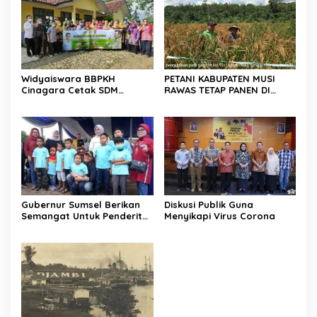
Widyaiswara BBPKH
PETANI KABUPATEN MUSI
Cinagara Cetak SDM
RAWAS TETAP PANEN DI
Kompeten di SMKPPN
TENGAH PANDEMI COVID 19
Sembawa Palembang
Gubernur Sumsel Berikan
Diskusi Publik Guna
Semangat Untuk Penderita
Menyikapi Virus Corona
Kanker