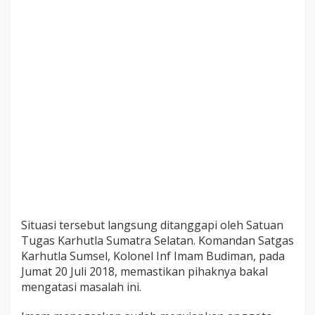
n
c
a
m
A
s
i
a
n
G
a
m
e
s
Situasi tersebut langsung ditanggapi oleh Satuan
Tugas Karhutla Sumatra Selatan. Komandan Satgas
Karhutla Sumsel, Kolonel Inf Imam Budiman, pada
Jumat 20 Juli 2018, memastikan pihaknya bakal
mengatasi masalah ini.