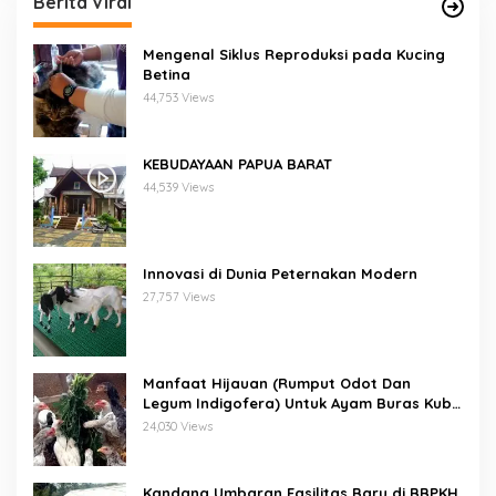
Berita Viral
Mengenal Siklus Reproduksi pada Kucing
Betina
44,753 Views
KEBUDAYAAN PAPUA BARAT
44,539 Views
Innovasi di Dunia Peternakan Modern
27,757 Views
Manfaat Hijauan (Rumput Odot Dan
Legum Indigofera) Untuk Ayam Buras Kub
Dan Sensi
24,030 Views
Kandang Umbaran Fasilitas Baru di BBPKH