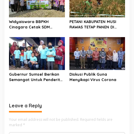
i
g
a
Widyaiswara BBPKH
PETANI KABUPATEN MUSI
t
Cinagara Cetak SDM
RAWAS TETAP PANEN DI
Kompeten di SMKPPN
TENGAH PANDEMI COVID 19
i
Sembawa Palembang
o
n
Gubernur Sumsel Berikan
Diskusi Publik Guna
Semangat Untuk Penderita
Menyikapi Virus Corona
Kanker
Leave a Reply
Your email address will not be published.
Required fields are
marked
*