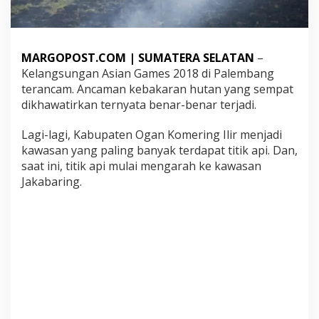
a
k
a
b
MARGOPOST.COM | SUMATERA SELATAN
–
a
r
Kelangsungan Asian Games 2018 di Palembang
i
terancam. Ancaman kebakaran hutan yang sempat
n
dikhawatirkan ternyata benar-benar terjadi.
g
,
Lagi-lagi, Kabupaten Ogan Komering Ilir menjadi
K
e
kawasan yang paling banyak terdapat titik api. Dan,
b
saat ini, titik api mulai mengarah ke kawasan
a
Jakabaring.
k
a
r
a
n
H
u
t
a
n
A