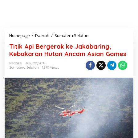
Homepage
/
Daerah
/
Sumatera Selatan
T
i
Titik Api Bergerak ke Jakabaring,
t
i
Kebakaran Hutan Ancam Asian Games
k
A
Redaksi
July 20, 2018
Sumatera Selatan
1,390 Views
p
i
B
e
r
g
e
r
a
k
k
e
J