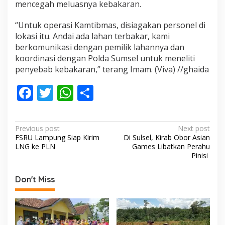
mencegah meluasnya kebakaran.
“Untuk operasi Kamtibmas, disiagakan personel di
lokasi itu. Andai ada lahan terbakar, kami
berkomunikasi dengan pemilik lahannya dan
koordinasi dengan Polda Sumsel untuk meneliti
penyebab kebakaran,” terang Imam. (Viva) //ghaida
F
T
W
S
ac
w
h
h
e
itt
at
ar
P
Previous post
Next post
b
er
s
e
FSRU Lampung Siap Kirim
Di Sulsel, Kirab Obor Asian
o
LNG ke PLN
Games Libatkan Perahu
o
A
s
Pinisi
o
p
t
Don't Miss
k
p
n
a
v