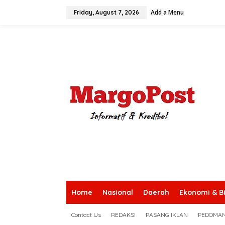
S
Add a Menu
k
Friday, August 7, 2026
i
p
t
o
c
o
n
t
e
n
t
Home
Nasional
Daerah
Ekonomi & Bi
Contact Us
REDAKSI
PASANG IKLAN
PEDOMAN