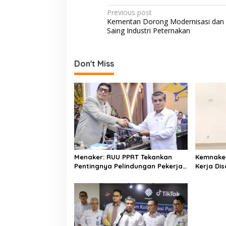
T
e
itt
at
ar
K
P
Previous post
b
er
s
e
A
Kementan Dorong Modernisasi dan
o
N
Saing Industri Peternakan
o
A
K
s
O
o
p
t
M
Don't Miss
P
k
p
n
E
a
T
E
v
N
i
S
I
g
S
D
a
M
t
Menaker: RUU PPRT Tekankan
Kemnake
i
Pentingnya Pelindungan Pekerja
Kerja Dis
Rumah Tangga
Wirausa
o
n