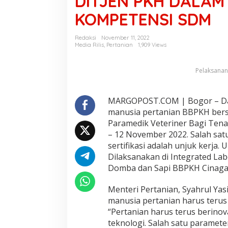
DITJEN PKH DALA
R
KOMPETENSI SDM
J
A
S
Redaksi
November 11, 2022
E
Media Rilis
,
Pertanian
1,909 Views
R
T
Pelaksanan 
I
F
I
K
MARGOPOST.COM | Bogor – Da
A
manusia pertanian BBPKH bersa
S
Paramedik Veteriner Bagi Tena
I
– 12
Novemb
er 2022. Salah sat
P
sertifikasi adalah unjuk kerja. 
A
R
Dilaksanakan di
Integrated La
A
Domba dan Sapi
BBPKH Cinaga
M
E
Menteri Pertanian, Syahrul Ya
D
manusia pertanian harus ter
I
K
“Pertanian harus terus berino
V
teknologi. Salah satu parameter
E