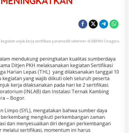
M MENINGKATKAN
kegiatan unjuk kerja sertifikasi paramedik veteriner di BBPKH Cinagara.
lam mendukung peningkatan kualitas sumberdaya
ma Ditjen PKH melaksanakan kegiatan Sertifikasi
ga Harian Lepas (THL) yang dilaksanakan tanggal
1
0
u kegiatan yang wajib diikuti oleh seluruh peserta
Unjuk kerja dilaksanakan pada hari ke 2 sertifikasi.
boratorium
(INLAB)
dan Instalasi Ternak Kambing
ra – Bogor.
sin Limpo (SYL), mengatakan bahwa sumber daya
us berkembang mengikuti perkembangan zaman.
vasi dan menyesuaikan diri dengan perkembangan
 melalui sertifikasi, momentum ini harus