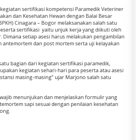
kegiatan sertifikasi
kompetensi
Paramedik Veteriner
nakan dan Kesehatan Hewan
dengan
Balai Besar
BBPKH) Cinagara – Bogor melaksanakan
salah satu
eserta sertifikasi yaitu
unjuk kerja yang diikuti oleh
. Dimana setiap asesi harus
melakukan
pengambilan
an antemortem dan
post mortem
serta uji kelayakan
atu bagian dari kegiatan sertifikasi paramedik,
upakan kegiatan sehari-hari para peserta atau asesi
nstansi masing-masing
” ujar Marjono
salah satu
a wajib menunjukan
dan menjelaskan formulir yang
temortem
sapi sesuai dengan penilaian kesehatan
tong.