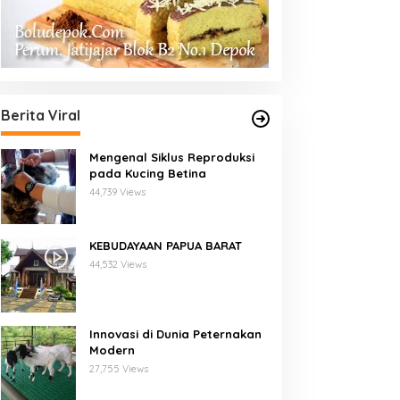
Berita Viral
Mengenal Siklus Reproduksi
pada Kucing Betina
44,739 Views
KEBUDAYAAN PAPUA BARAT
44,532 Views
Innovasi di Dunia Peternakan
Modern
27,755 Views