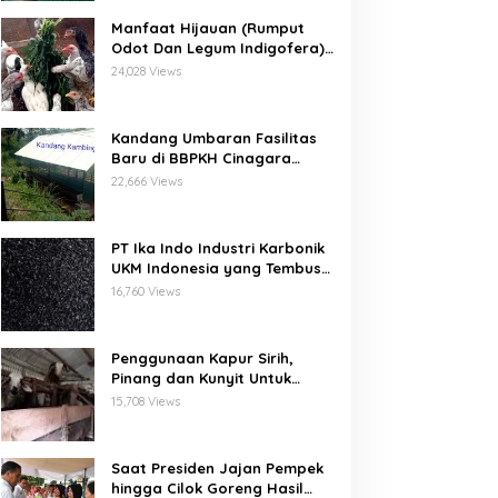
Manfaat Hijauan (Rumput
Odot Dan Legum Indigofera)
Untuk Ayam Buras Kub Dan
24,028 Views
Sensi
Kandang Umbaran Fasilitas
Baru di BBPKH Cinagara
Bogor
22,666 Views
PT Ika Indo Industri Karbonik
UKM Indonesia yang Tembus
Pasar Global
16,760 Views
Penggunaan Kapur Sirih,
Pinang dan Kunyit Untuk
Pengobatan Penyakit Orf
15,708 Views
Pada Domba/Kambing
Saat Presiden Jajan Pempek
hingga Cilok Goreng Hasil