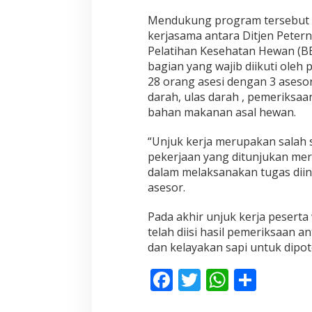
D
A
Mendukung program tersebut
N
kerjasama antara Ditjen Pet
er
D
Pelatihan Kesehatan Hewan (
I
T
bagian yang wajib diikuti oleh p
J
28
orang asesi dengan 3 asesor
E
darah, ulas da
rah , pemeriksa
N
bahan makanan asal hewan.
P
K
H
“Unjuk
k
erja merupakan salah s
D
pekerjaan yang ditunjukan mer
A
dalam melaksanakan tugas dii
L
asesor.
A
M
M
Pada akhir unjuk kerja pesert
E
telah diisi hasil pemeriksaan
an
N
dan kelayakan sapi untuk dipo
I
N
F
T
W
S
G
K
ac
w
h
h
A