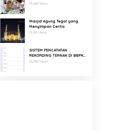
Binaan PNM Mekaar
15,460 Views
Masjid Agung Tegal yang
Menyimpan Cerita
15,139 Views
SISTEM PENCATATAN
REKORDING TERNAK DI BBPKH
MENGGUNAKAN GOOGLE FORM
15,090 Views