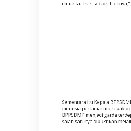
dimanfaatkan sebaik-baiknya,“ 
T
E
R
I
N
E
R
K
O
L
A
B
O
R
A
S
I
B
P
Sementara itu Kepala BPPSDM
P
menusia pertanian merupakan t
S
BPPSDMP menjadi garda terdep
D
M
salah satunya
dibuktikan melalui
P