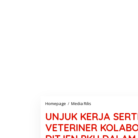
Homepage
/
Media Rilis
U
N
UNJUK KERJA SERT
J
U
VETERINER KOLAB
K
K
E