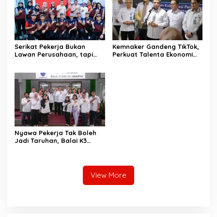
Serikat Pekerja Bukan
Kemnaker Gandeng TikTok,
Lawan Perusahaan, tapi
Perkuat Talenta Ekonomi
Penjaga Hak Pekerja
Digital dan Buka Peluang
Kerja Baru
Nyawa Pekerja Tak Boleh
Jadi Taruhan, Balai K3
Harus Cegah Kecelakaan
Kerja
View More