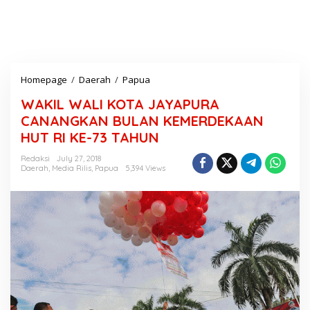
Homepage
/
Daerah
/
Papua
W
A
WAKIL WALI KOTA JAYAPURA
K
I
CANANGKAN BULAN KEMERDEKAAN
L
HUT RI KE-73 TAHUN
W
A
Redaksi
July 27, 2018
L
Daerah
,
Media Rilis
,
Papua
5,394 Views
I
K
O
T
A
J
A
Y
A
P
U