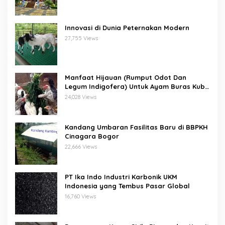
Innovasi di Dunia Peternakan Modern
27,755 Views
Manfaat Hijauan (Rumput Odot Dan
Legum Indigofera) Untuk Ayam Buras Kub
Dan Sensi
24,028 Views
Kandang Umbaran Fasilitas Baru di BBPKH
Cinagara Bogor
22,666 Views
PT Ika Indo Industri Karbonik UKM
Indonesia yang Tembus Pasar Global
16,760 Views