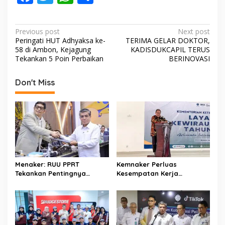
ac
w
h
h
e
itt
at
ar
P
Previous post
Next post
b
er
s
e
Peringati HUT Adhyaksa ke-
TERIMA GELAR DOKTOR,
o
58 di Ambon, Kejagung
KADISDUKCAPIL TERUS
o
A
s
Tekankan 5 Poin Perbaikan
BERINOVASI
o
p
t
Don't Miss
k
p
n
a
v
i
g
a
Menaker: RUU PPRT
Kemnaker Perluas
t
Tekankan Pentingnya
Kesempatan Kerja
Pelindungan Pekerja Rumah
Disabilitas lewat Pelatihan
i
Tangga
Wirausaha
o
n