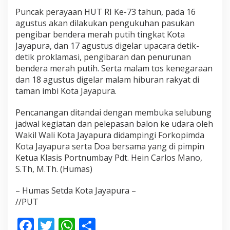
Puncak perayaan HUT RI Ke-73 tahun, pada 16
agustus akan dilakukan pengukuhan pasukan
pengibar bendera merah putih tingkat Kota
Jayapura, dan 17 agustus digelar upacara detik-
detik proklamasi, pengibaran dan penurunan
bendera merah putih. Serta malam tos kenegaraan
dan 18 agustus digelar malam hiburan rakyat di
taman imbi Kota Jayapura.
Pencanangan ditandai dengan membuka selubung
jadwal kegiatan dan pelepasan balon ke udara oleh
Wakil Wali Kota Jayapura didampingi Forkopimda
Kota Jayapura serta Doa bersama yang di pimpin
Ketua Klasis Portnumbay Pdt. Hein Carlos Mano,
S.Th, M.Th. (Humas)
– Humas Setda Kota Jayapura –
//PUT
F
T
W
S