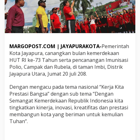
R
A
C
A
N
A
N
G
MARGOPOST.COM | JAYAPURAKOTA-
Pemerintah
K
Kota Jayapura, canangkan bulan kemerdekaan
A
N
HUT RI ke-73 Tahun serta pencanangan Imunisasi
B
Polio, Campak dan Rubela, di taman Imbi, Distrik
U
Jayapura Utara, Jumat 20 juli 208.
L
A
Dengan mengacu pada tema nasional “Kerja Kita
N
K
Prestasi Bangsa” dengan sub tema “Dengan
E
Semangat Kemerdekaan Republik Indonesia kita
M
tingkatkan kinerja, inovasi, kreatifitas dan prestasi
E
membangun kota yang beriman untuk kemulian
R
Tuhan”.
D
E
K
A