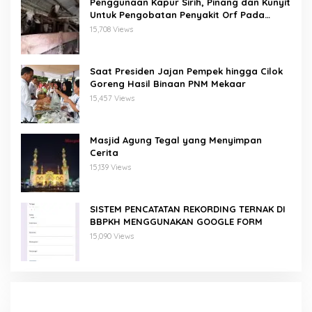
Penggunaan Kapur Sirih, Pinang dan Kunyit
Untuk Pengobatan Penyakit Orf Pada
Domba/Kambing
15,708 Views
Saat Presiden Jajan Pempek hingga Cilok
Goreng Hasil Binaan PNM Mekaar
15,457 Views
Masjid Agung Tegal yang Menyimpan
Cerita
15,139 Views
SISTEM PENCATATAN REKORDING TERNAK DI
BBPKH MENGGUNAKAN GOOGLE FORM
15,090 Views