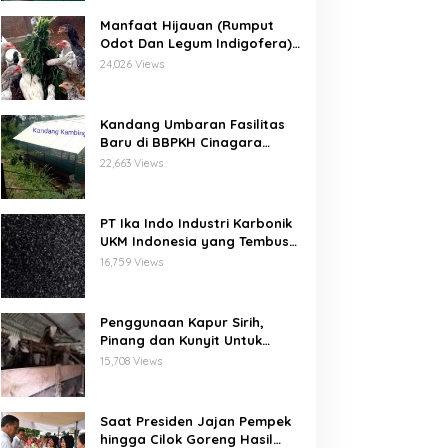
Manfaat Hijauan (Rumput
Odot Dan Legum Indigofera)
Untuk Ayam Buras Kub Dan
24,026 Views
Sensi
Kandang Umbaran Fasilitas
Baru di BBPKH Cinagara
Bogor
22,663 Views
PT Ika Indo Industri Karbonik
UKM Indonesia yang Tembus
Pasar Global
16,759 Views
Penggunaan Kapur Sirih,
Pinang dan Kunyit Untuk
Pengobatan Penyakit Orf
15,708 Views
Pada Domba/Kambing
Saat Presiden Jajan Pempek
hingga Cilok Goreng Hasil