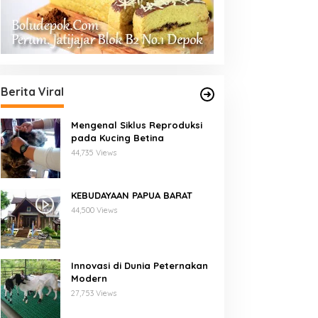
Berita Viral
Mengenal Siklus Reproduksi
pada Kucing Betina
44,735 Views
KEBUDAYAAN PAPUA BARAT
44,500 Views
Innovasi di Dunia Peternakan
Modern
27,753 Views