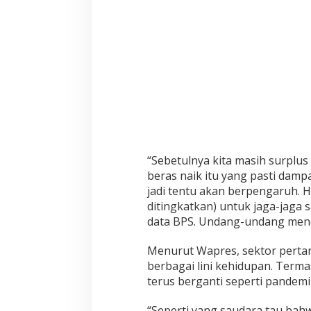
u
p
,
S
u
m
b
e
r
n
y
a
D
“Sebetulnya kita masih surplus 
a
beras naik itu yang pasti dam
t
a
jadi tentu akan berpengaruh. H
B
ditingkatkan) untuk jaga-jaga s
P
data BPS. Undang-undang menet
S
Menurut Wapres, sektor perta
berbagai lini kehidupan. Termas
terus berganti seperti pandemi
“Seperti yang saudara tau bahw