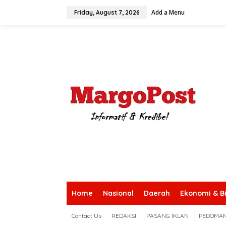
S
Add a Menu
k
Friday, August 7, 2026
i
p
t
o
c
o
n
t
e
n
t
Home
Nasional
Daerah
Ekonomi & Bi
Contact Us
REDAKSI
PASANG IKLAN
PEDOMAN