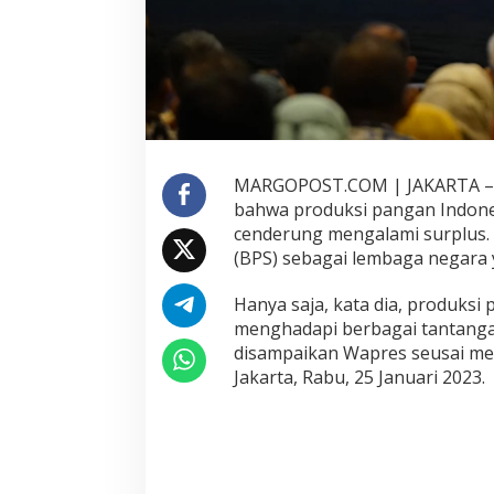
s
I
n
d
o
n
e
s
i
MARGOPOST.COM | JAKARTA – W
a
bahwa produksi pangan Indones
D
cenderung mengalami surplus. 
a
(BPS) sebagai lembaga negara
l
a
m
Hanya saja, kata dia, produksi
P
menghadapi berbagai tantangan
o
disampaikan Wapres seusai me
s
Jakarta, Rabu, 25 Januari 2023.
i
s
i
C
u
k