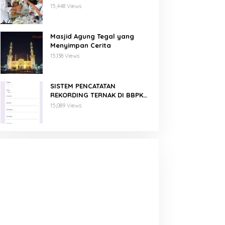
Binaan PNM Mekaar
15,448 Views
Masjid Agung Tegal yang
Menyimpan Cerita
15,138 Views
SISTEM PENCATATAN
REKORDING TERNAK DI BBPKH
MENGGUNAKAN GOOGLE FORM
15,089 Views