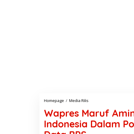
Homepage
/
Media Rilis
W
a
Wapres Maruf Amin 
p
r
Indonesia Dalam Po
e
s
M