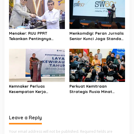
v
i
g
a
Menaker: RUU PPRT
Menkomdigi: Peran Jurnalis
t
Tekankan Pentingnya
Senior Kunci Jaga Standar
Pelindungan Pekerja Rumah
Kerja Jurnalistik Yang
i
Tangga
Berkualitas
o
n
Kemnaker Perluas
Perkuat Kemitraan
Kesempatan Kerja
Strategis Rusia Minat
Disabilitas lewat Pelatihan
Investasi Kilang dan
Wirausaha
Storage Minyak, Siap
Perkuat Ketahanan Energi
RI
Leave a Reply
Your email address will not be published.
Required fields are