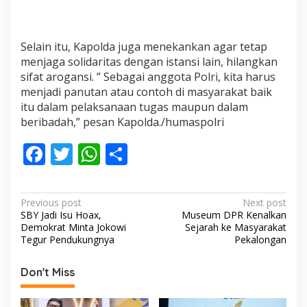
M
a
s
Selain itu, Kapolda juga menekankan agar tetap
y
a
menjaga solidaritas dengan istansi lain, hilangkan
r
sifat arogansi. ” Sebagai anggota Polri, kita harus
a
menjadi panutan atau contoh di masyarakat baik
k
itu dalam pelaksanaan tugas maupun dalam
a
t
beribadah,” pesan Kapolda./humaspolri
”
F
T
W
S
ac
w
h
h
e
itt
at
ar
P
Previous post
Next post
b
er
s
e
SBY Jadi Isu Hoax,
Museum DPR Kenalkan
o
Demokrat Minta Jokowi
Sejarah ke Masyarakat
o
A
s
Tegur Pendukungnya
Pekalongan
o
p
t
Don't Miss
k
p
n
a