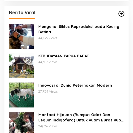
Berita Viral
Mengenal Siklus Reproduksi pada Kucing
Betina
44,736 Views
KEBUDAYAAN PAPUA BARAT
44,507 Views
Innovasi di Dunia Peternakan Modern
27,754 Views
Manfaat Hijauan (Rumput Odot Dan
Legum Indigofera) Untuk Ayam Buras Kub
Dan Sensi
24,026 Views