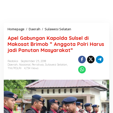
Homepage
/
Daerah
/
Sulawesi Selatan
A
p
Apel Gabungan Kapolda Sulsel di
e
l
Makosat Brimob ” Anggota Polri Harus
G
jadi Panutan Masyarakat”
a
b
u
Redaksi
September 25, 2018
Daerah
,
Nasional
,
Peristiwa
,
Sulawesi Selatan
,
n
TNI/POLRI
4,734 Views
g
a
n
K
a
p
o
l
d
a