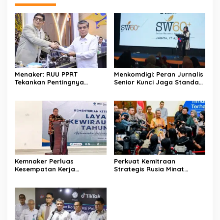
Menaker: RUU PPRT
Menkomdigi: Peran Jurnalis
Tekankan Pentingnya
Senior Kunci Jaga Standar
Pelindungan Pekerja Rumah
Kerja Jurnalistik Yang
Tangga
Berkualitas
Kemnaker Perluas
Perkuat Kemitraan
Kesempatan Kerja
Strategis Rusia Minat
Disabilitas lewat Pelatihan
Investasi Kilang dan
Wirausaha
Storage Minyak, Siap
Perkuat Ketahanan Energi
RI