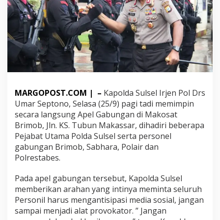
S
u
l
s
e
l
d
i
M
a
MARGOPOST.COM | –
Kapolda Sulsel Irjen Pol Drs
k
o
Umar Septono, Selasa (25/9) pagi tadi memimpin
s
secara langsung Apel Gabungan di Makosat
a
Brimob, Jln. KS. Tubun Makassar, dihadiri beberapa
t
Pejabat Utama Polda Sulsel serta personel
B
gabungan Brimob, Sabhara, Polair dan
r
i
Polrestabes.
m
o
Pada apel gabungan tersebut, Kapolda Sulsel
b
memberikan arahan yang intinya meminta seluruh
”
Personil harus mengantisipasi media sosial, jangan
A
n
sampai menjadi alat provokator. ” Jangan
g