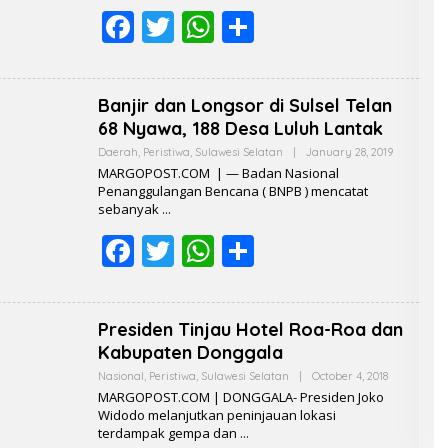
k
p
D
F
T
W
S
A
K
ac
w
h
h
S
I
e
itt
at
ar
Banjir dan Longsor di Sulsel Telan
b
er
s
e
68 Nyawa, 188 Desa Luluh Lantak
o
A
Daerah
,
Peristiwa
,
Sulawesi Selatan
|
January 28, 2019
B
Y
MARGOPOST.COM | — Badan Nasional
o
p
R
Penanggulangan Bencana ( BNPB ) mencatat
E
k
p
sebanyak
D
A
F
T
W
S
K
S
I
ac
w
h
h
e
itt
at
ar
Presiden Tinjau Hotel Roa-Roa dan
b
er
s
e
Kabupaten Donggala
o
A
Nasional
,
Peristiwa
,
Sulawesi Selatan
|
October 4, 2018
B
Y
MARGOPOST.COM | DONGGALA- Presiden Joko
o
p
R
Widodo melanjutkan peninjauan lokasi
E
k
p
terdampak gempa dan
D
A