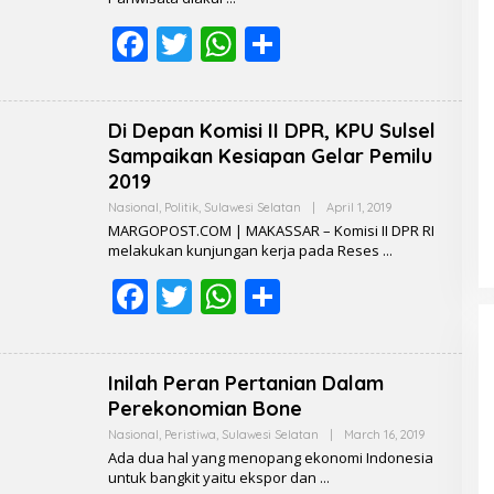
A
F
T
W
S
K
S
I
ac
w
h
h
e
itt
at
ar
Di Depan Komisi II DPR, KPU Sulsel
b
er
s
e
Sampaikan Kesiapan Gelar Pemilu
o
A
2019
o
p
Nasional
,
Politik
,
Sulawesi Selatan
|
April 1, 2019
B
Y
MARGOPOST.COM | MAKASSAR – Komisi II DPR RI
R
k
p
melakukan kunjungan kerja pada Reses
E
D
F
T
W
S
A
K
ac
w
h
h
S
I
e
itt
at
ar
Inilah Peran Pertanian Dalam
b
er
s
e
Perekonomian Bone
o
A
Nasional
,
Peristiwa
,
Sulawesi Selatan
|
March 16, 2019
B
Y
Ada dua hal yang menopang ekonomi Indonesia
o
p
R
untuk bangkit yaitu ekspor dan
E