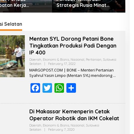
atan Kerja
Strategis Rusia Minat
P
itas lewat Pelatihan
Investasi Kilang dan
D
aha
Storage Minyak, Siap
K
Perkuat Ketahanan Energi
i Selatan
RI
Mentan SYL Dorong Petani Bone
Tingkatkan Produksi Padi Dengan
IP 400
Daerah
,
Ekonomi & Bisnis
,
Nasional
,
Pertanian
,
Sulawesi
Selatan
|
February 17, 2022
B
Y
MARGOPOST.COM | BONE – Menteri Pertanian
R
Syahrul Yasin Limpo (Mentan SYL) mendorong
E
D
F
T
W
S
A
K
ac
w
h
S
h
I
e
itt
at
ar
Di Makassar Kemenperin Cetak
b
er
s
e
Operator Robotik dan IKM Cokelat
o
A
Daerah
,
Ekonomi & Bisnis
,
Nasional
,
Sulawesi
Selatan
|
February 7, 2020
B
Y