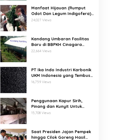
Manfaat Hijauan (Rumput
Odot Dan Legum Indigofera)
Untuk Ayam Buras Kub Dan
24,027 Views
Sensi
Kandang Umbaran Fasilitas
Baru di BBPKH Cinagara
Bogor
22,664 Views
PT Ika Indo Industri Karbonik
UKM Indonesia yang Tembus
Pasar Global
16,759 Views
Penggunaan Kapur Sirih,
Pinang dan Kunyit Untuk
Pengobatan Penyakit Orf
15,708 Views
Pada Domba/Kambing
Saat Presiden Jajan Pempek
hingga Cilok Goreng Hasil