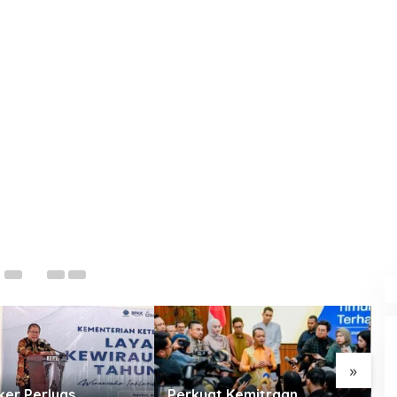
 Temani Jokowi Jalan
Au
»
er Perluas
Perkuat Kemitraan
K