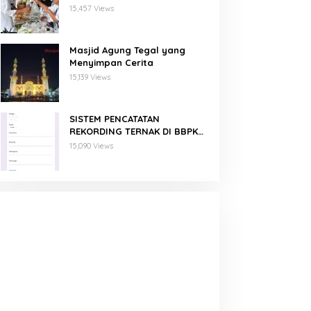
Binaan PNM Mekaar
15,457 Views
Masjid Agung Tegal yang
Menyimpan Cerita
15,139 Views
SISTEM PENCATATAN
REKORDING TERNAK DI BBPKH
MENGGUNAKAN GOOGLE FORM
15,090 Views