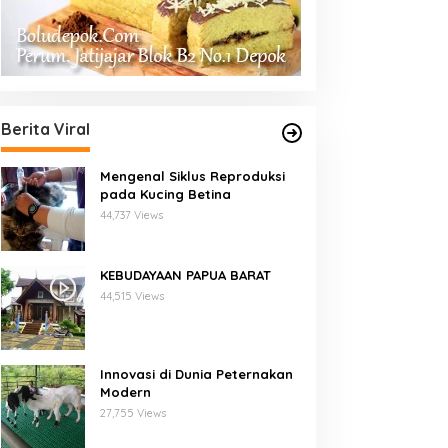
Berita Viral
Mengenal Siklus Reproduksi
pada Kucing Betina
44,737 Views
KEBUDAYAAN PAPUA BARAT
44,515 Views
Innovasi di Dunia Peternakan
Modern
27,755 Views