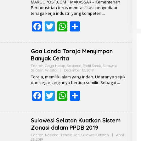
o
p
MARGOPOST.COM | MAKASSAR – Kementerian
R
Perindustrian terus memfasilitasi penyediaan
k
p
E
tenaga kerja industri yang kompeten
D
A
F
T
W
K
S
S
I
ac
w
h
h
e
itt
at
ar
Goa Londa Toraja Menyimpan
b
er
s
e
Banyak Cerita
o
A
Daerah
,
Gaya Hidup
,
Nasional
,
Profil Sosok
,
Sulawesi
Selatan
,
Wisata
|
December 12, 2019
B
o
p
Y
Toraja, memiliki alam yang indah. Udaranya sejuk
R
dan segar, anginnya bertiup semilir. Sebagai
k
p
E
D
F
T
W
S
A
K
ac
w
h
h
S
I
e
itt
at
ar
Sulawesi Selatan Kuatkan Sistem
b
er
s
e
Zonasi dalam PPDB 2019
o
A
Daerah
,
Nasional
,
Pendidikan
,
Sulawesi Selatan
|
April
23, 2019
B