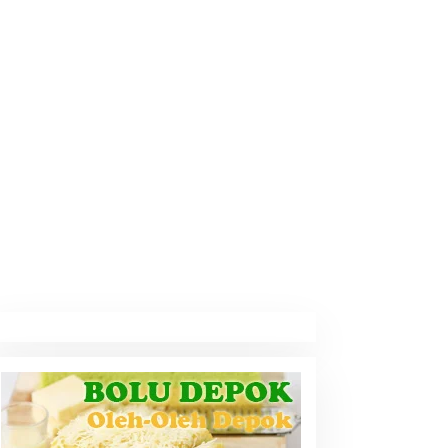
Daerah
,
Gaya Hidup
,
Sulawesi Selatan
,
Wisata
Punagaan, Keindahan Pantai Ti
gust 27, 2018
emnaker Gandeng TikTok,
Nyawa Pekerja Tak Boleh