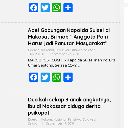
F
T
W
S
K
S
I
ac
w
h
h
e
itt
at
ar
Apel Gabungan Kapolda Sulsel di
b
er
s
e
Makosat Brimob ” Anggota Polri
o
A
Harus jadi Panutan Masyarakat”
o
p
Daerah
,
Nasional
,
Peristiwa
,
Sulawesi Selatan
,
TNI/POLRI
|
September 25, 2018
B
Y
k
p
MARGOPOST.COM | – Kapolda Sulsel Irjen Pol Drs
R
Umar Septono, Selasa (25/9)
E
D
F
T
W
S
A
K
ac
w
h
h
S
I
e
itt
at
ar
Dua kali sekap 3 anak angkatnya,
b
er
s
e
ibu di Makassar diduga derita
o
A
psikopat
o
p
Daerah
,
Hukum
,
Nasional
,
Peristiwa
,
Sulawesi
Selatan
|
September 17, 2018
B
Y