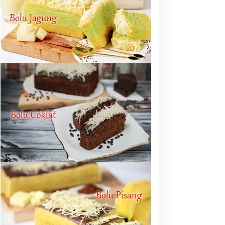
erkuat Talenta Ekonomi
Jadi Taruhan, Balai K3
igital dan Buka Peluang
Harus Cegah Kecelakaan
erja Baru
Kerja