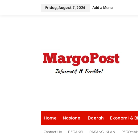
S
Add a Menu
k
Friday, August 7, 2026
i
p
t
o
c
o
n
t
e
n
t
Home
Nasional
Daerah
Ekonomi & Bi
Contact Us
REDAKSI
PASANG IKLAN
PEDOMAN