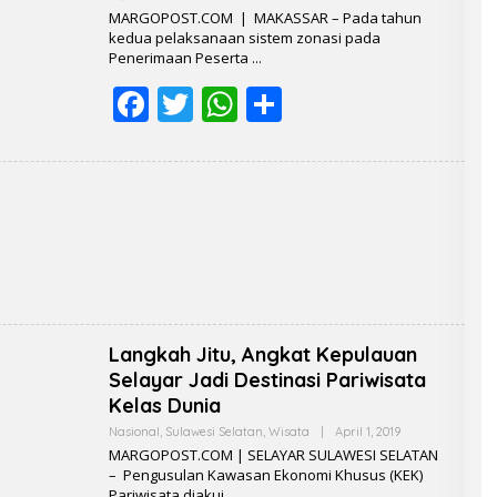
o
p
Y
MARGOPOST.COM | MAKASSAR – Pada tahun
R
kedua pelaksanaan sistem zonasi pada
k
p
E
Penerimaan Peserta
D
A
F
K
T
W
S
S
I
ac
w
h
h
e
itt
at
ar
b
er
s
e
o
A
o
p
k
p
Langkah Jitu, Angkat Kepulauan
Selayar Jadi Destinasi Pariwisata
Kelas Dunia
Nasional
,
Sulawesi Selatan
,
Wisata
|
April 1, 2019
B
Y
MARGOPOST.COM | SELAYAR SULAWESI SELATAN
R
– Pengusulan Kawasan Ekonomi Khusus (KEK)
E
Pariwisata diakui
D